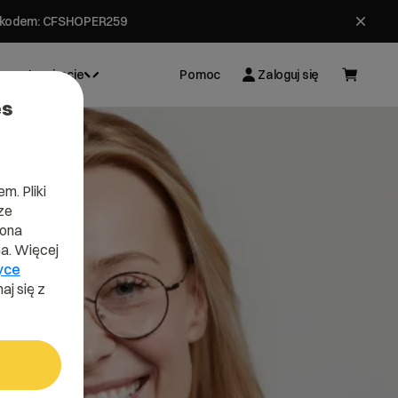
ł z kodem: CFSHOPER259
Inspiracje
Pomoc
Zaloguj się
es
m. Pliki
ze
lona
a. Więcej
yce
aj się z