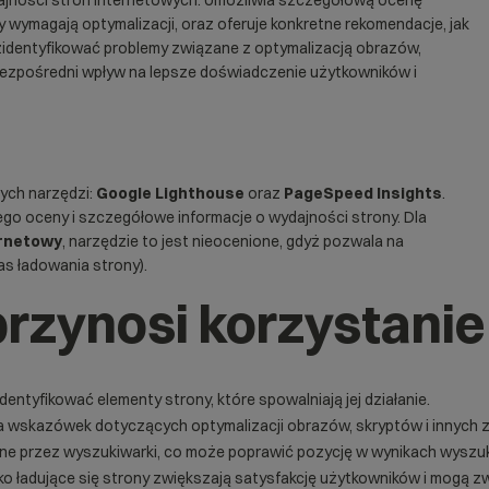
dajności stron internetowych. Umożliwia szczegółową ocenę
y wymagają optymalizacji, oraz oferuje konkretne rekomendacje, jak
zidentyfikować problemy związane z optymalizacją obrazów,
ezpośredni wpływ na lepsze doświadczenie użytkowników i
nych narzędzi:
Google Lighthouse
oraz
PageSpeed Insights
.
go oceny i szczegółowe informacje o wydajności strony. Dla
ernetowy
, narzędzie to jest nieocenione, gdyż pozwala na
s ładowania strony).
przynosi korzystanie
dentyfikować elementy strony, które spowalniają jej działanie.
za wskazówek dotyczących optymalizacji obrazów, skryptów i innych
iane przez wyszukiwarki, co może poprawić pozycję w wynikach wyszu
ko ładujące się strony zwiększają satysfakcję użytkowników i mogą z