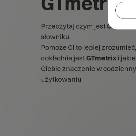
GTmetrix?
Przeczytaj czym jest
GTmetri
słowniku.
Pomoże Ci to lepiej zrozumieć
dokładnie jest
GTmetrix
i jaki
Ciebie znaczenie w codzienn
użytkowaniu.