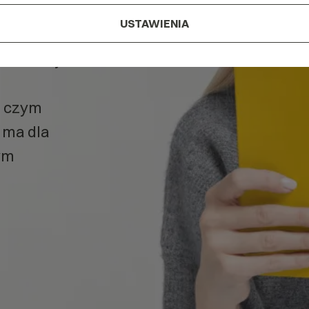
USTAWIENIA
x
w naszym
, czym
e ma dla
ym