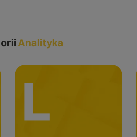
orii
Analityka
L