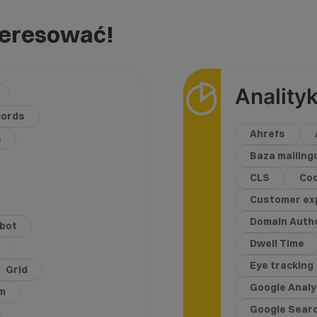
teresować!
Anality
cords
Ahrefs
s
Baza mailin
CLS
Coo
Customer ex
Domain Autho
bot
Dwell Time
Eye tracking
Grid
Google Analy
m
Google Sear