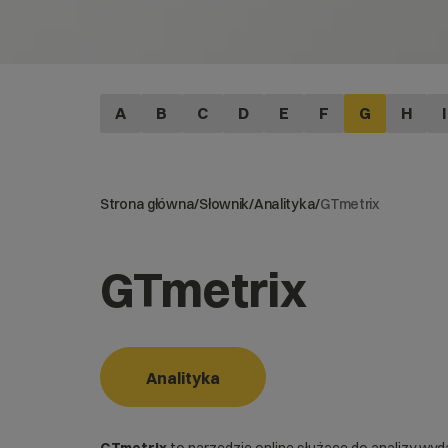
A
B
C
D
E
F
G
H
I
Strona główna
/
Słownik
/
Analityka
/
GTmetrix
GTmetrix
Analityka