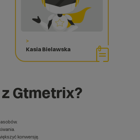
>
Kasia Bielawska
 z Gtmetrix?
 zasobów.
kiwania.
większyć konwersję.