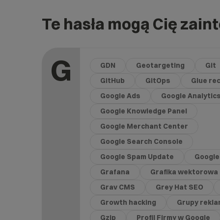
Te hasła mogą Cię zain
G
GDN
Geotargeting
Git
GitHub
GitOps
Glue re
Google Ads
Google Analytic
Google Knowledge Panel
Google Merchant Center
Google Search Console
Google Spam Update
Google
Grafana
Grafika wektorowa
Grav CMS
Grey Hat SEO
Growth hacking
Grupy rekla
Gzip
Profil Firmy w Google