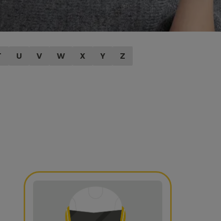
T
U
V
W
X
Y
Z