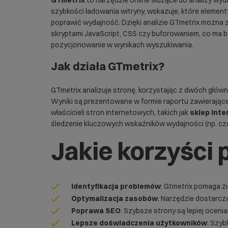
GTmetrix
to narzędzie online służące do analizy wy
szybkości ładowania witryny, wskazuje, które element
poprawić wydajność. Dzięki analizie GTmetrix można 
skryptami
JavaScript
,
CSS
czy buforowaniem, co ma b
pozycjonowanie w wynikach wyszukiwania.
Jak działa GTmetrix?
GTmetrix analizuje stronę, korzystając z dwóch głów
Wyniki są prezentowane w formie raportu zawierające
właścicieli stron internetowych, takich jak
sklep int
śledzenie kluczowych wskaźników wydajności (np. cza
Jakie korzyści 
Identyfikacja problemów
: Gtmetrix pomaga zi
Optymalizacja zasobów
: Narzędzie dostarc
Poprawa SEO
: Szybsze strony są lepiej ocen
Lepsze doświadczenia użytkowników
: Szyb