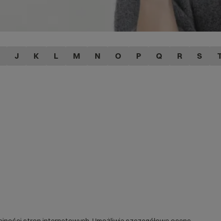
J
K
L
M
N
O
P
Q
R
S