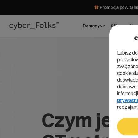
Promocja powitalna
Domeny
SSL
Hos
c
Lubisz do
prawidłow
związane 
cookie sł
doświadcz
dobrowoln
informacj
prywatn
rodzajami
Czym jest