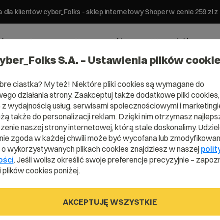
 dla klientów cyber_Folks - sklep internetowy Shoper w cenie 259 z
ting
Serwery
Strony
Sklepy
Wsparcie biznesowe
yber_Folks S.A. – Ustawienia plików cooki
bre ciastka? My też! Niektóre pliki cookies są wymagane do
ego działania strony. Zaakceptuj także dodatkowe pliki cookies,
z wydajnością usług, serwisami społecznościowymi i marketingie
użą także do personalizacji reklam. Dzięki nim otrzymasz najleps
enie naszej strony internetowej, którą stale doskonalimy. Udzie
ie zgoda w każdej chwili może być wycofana lub zmodyfikowan
i o wykorzystywanych plikach cookies znajdziesz w naszej
polit
ości
. Jeśli wolisz określić swoje preferencje precyzyjnie – zapozn
 plików cookies poniżej.
AKCEPTUJĘ WSZYSTKIE