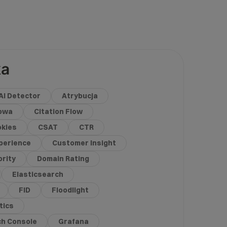
ka
AI Detector
Atrybucja
gowa
Citation Flow
kies
CSAT
CTR
perience
Customer Insight
rity
Domain Rating
Elasticsearch
FID
Floodlight
tics
ch Console
Grafana