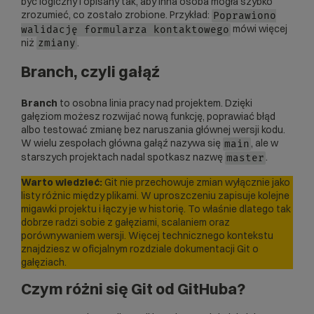
być logiczny i opisany tak, aby inna osoba mogła szybko
zrozumieć, co zostało zrobione. Przykład:
Poprawiono
mówi więcej
walidację formularza kontaktowego
niż
.
zmiany
Branch, czyli gałąź
Branch
to osobna linia pracy nad projektem. Dzięki
gałęziom możesz rozwijać nową funkcję, poprawiać błąd
albo testować zmianę bez naruszania głównej wersji kodu.
W wielu zespołach główna gałąź nazywa się
, ale w
main
starszych projektach nadal spotkasz nazwę
.
master
Warto wiedzieć:
Git nie przechowuje zmian wyłącznie jako
listy różnic między plikami. W uproszczeniu zapisuje kolejne
migawki projektu i łączy je w historię. To właśnie dlatego tak
dobrze radzi sobie z gałęziami, scalaniem oraz
porównywaniem wersji. Więcej technicznego kontekstu
znajdziesz w
oficjalnym rozdziale dokumentacji Git o
gałęziach
.
Czym różni się Git od GitHuba?