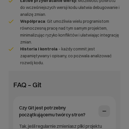
Łatwe przywracanie wersji
: Możliwość powrotu
do wcześniejszych wersji kodu ułatwia
debugowanie
i
analizę zmian.​
Współpraca
: Git umożliwia wielu programistom
równoczesną pracę nad tym samym projektem,
minimalizując ryzyko konfliktów i ułatwiając integrację
zmian.
Historia i kontrola
– każdy commit jest
zapamiętywany i opisany, co pozwala analizować
rozwój kodu.
FAQ – Git
Czy Git jest potrzebny
początkującemu twórcy stron?
Tak, jeśli regularnie zmieniasz pliki projektu