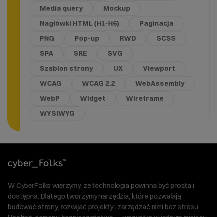
Media query
Mockup
Nagłówki HTML (H1-H6)
Paginacja
PNG
Pop-up
RWD
SCSS
SPA
SRE
SVG
Szablon strony
UX
Viewport
WCAG
WCAG 2.2
WebAssembly
WebP
Widget
Wireframe
WYSIWYG
W CyberFolks wierzymy, że technologia powinna być prosta i
dostępna. Dlatego tworzymy narzędzia, które pozwalają
budować strony, rozwijać projekty i zarządzać nimi bez stresu.