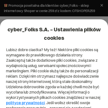
Promocja powitalna dla klientów cyber_Folks - sklep
internetowy Shoper w cenie 259 zł z kodem: CFSHOPER259
cyber_Folks S.A. – Ustawienia plików
cookies
Lubisz dobre ciastka? My też! Niektóre pliki cookies są
wymagane do prawidłowego działania strony.
Zaakceptuj także dodatkowe pliki cookies, związane z
wydajnością usług, serwisami społecznościowymi i
marketingiem. Pliki cookie służą także do personalizacji
reklam. Dzięki nim otrzymasz najlepsze doświadczenie
naszej strony internetowej, którą stale doskonalimy.
Udzielona dobrowolnie zgoda w każdej chwili może być
Czym jest Git?
wycofana lub zmodyfikowana. Więcej informacji o
wykorzystywanych plikach cookies znajdziesz w naszej
Przeczytaj czym jest
Git
w naszym słowniku.
polityce prywatności
. Jeśli wolisz określić swoje
Pomoże Ci to lepiej zrozumieć, czym dokładnie jest
Git
i