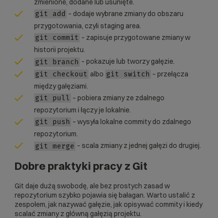
zmienione, dodane lub usunięte.
– dodaje wybrane zmiany do obszaru
git add
przygotowania, czyli staging area.
– zapisuje przygotowane zmiany w
git commit
historii projektu.
– pokazuje lub tworzy gałęzie.
git branch
albo
– przełącza
git checkout
git switch
między gałęziami.
– pobiera zmiany ze zdalnego
git pull
repozytorium i łączy je lokalnie.
– wysyła lokalne commity do zdalnego
git push
repozytorium.
– scala zmiany z jednej gałęzi do drugiej.
git merge
Dobre praktyki pracy z Git
Git daje dużą swobodę, ale bez prostych zasad w
repozytorium szybko pojawia się bałagan. Warto ustalić z
zespołem, jak nazywać gałęzie, jak opisywać commity i kiedy
scalać zmiany z główną gałęzią projektu.