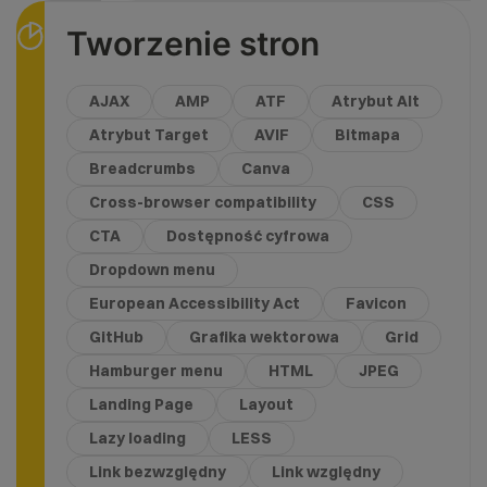
Tworzenie stron
AJAX
AMP
ATF
Atrybut Alt
Atrybut Target
AVIF
Bitmapa
Breadcrumbs
Canva
Cross-browser compatibility
CSS
CTA
Dostępność cyfrowa
Dropdown menu
European Accessibility Act
Favicon
GitHub
Grafika wektorowa
Grid
Hamburger menu
HTML
JPEG
Landing Page
Layout
Lazy loading
LESS
Link bezwzględny
Link względny