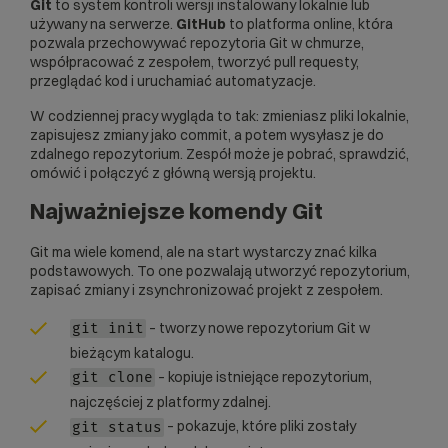
Git
to system kontroli wersji instalowany lokalnie lub
używany na serwerze.
GitHub
to platforma online, która
pozwala przechowywać repozytoria Git w chmurze,
współpracować z zespołem, tworzyć pull requesty,
przeglądać kod i uruchamiać automatyzacje.
W codziennej pracy wygląda to tak: zmieniasz pliki lokalnie,
zapisujesz zmiany jako commit, a potem wysyłasz je do
zdalnego repozytorium. Zespół może je pobrać, sprawdzić,
omówić i połączyć z główną wersją projektu.
Najważniejsze komendy Git
Git ma wiele komend, ale na start wystarczy znać kilka
podstawowych. To one pozwalają utworzyć repozytorium,
zapisać zmiany i zsynchronizować projekt z zespołem.
– tworzy nowe repozytorium Git w
git init
bieżącym katalogu.
– kopiuje istniejące repozytorium,
git clone
najczęściej z platformy zdalnej.
– pokazuje, które pliki zostały
git status