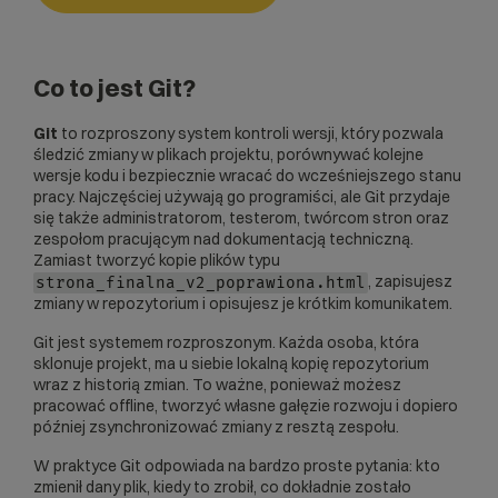
Co to jest Git?
Git
to rozproszony system kontroli wersji, który pozwala
śledzić zmiany w plikach projektu, porównywać kolejne
wersje kodu i bezpiecznie wracać do wcześniejszego stanu
pracy. Najczęściej używają go programiści, ale Git przydaje
się także administratorom, testerom, twórcom stron oraz
zespołom pracującym nad dokumentacją techniczną.
Zamiast tworzyć kopie plików typu
, zapisujesz
strona_finalna_v2_poprawiona.html
zmiany w repozytorium i opisujesz je krótkim komunikatem.
Git jest systemem rozproszonym. Każda osoba, która
sklonuje projekt, ma u siebie lokalną kopię repozytorium
wraz z historią zmian. To ważne, ponieważ możesz
pracować offline, tworzyć własne gałęzie rozwoju i dopiero
później zsynchronizować zmiany z resztą zespołu.
W praktyce Git odpowiada na bardzo proste pytania: kto
zmienił dany plik, kiedy to zrobił, co dokładnie zostało