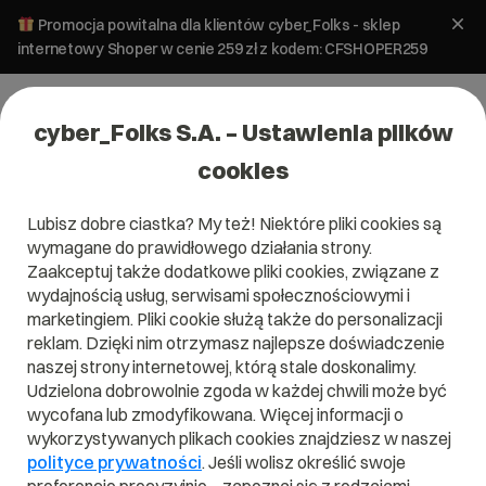
Promocja powitalna dla klientów cyber_Folks - sklep
internetowy Shoper w cenie 259 zł z kodem: CFSHOPER259
cyber_Folks S.A. – Ustawienia plików
cookies
Lubisz dobre ciastka? My też! Niektóre pliki cookies są
wymagane do prawidłowego działania strony.
Zaakceptuj także dodatkowe pliki cookies, związane z
wydajnością usług, serwisami społecznościowymi i
marketingiem. Pliki cookie służą także do personalizacji
reklam. Dzięki nim otrzymasz najlepsze doświadczenie
naszej strony internetowej, którą stale doskonalimy.
Udzielona dobrowolnie zgoda w każdej chwili może być
Słownik IT - litera S
wycofana lub zmodyfikowana. Więcej informacji o
wykorzystywanych plikach cookies znajdziesz w naszej
Zobacz nasze hasła w słowniku IT na literę S
polityce prywatności
. Jeśli wolisz określić swoje