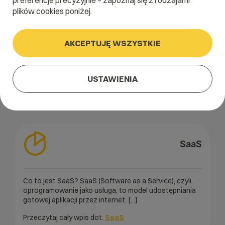
preferencje precyzyjnie – zapoznaj się z rodzajami
plików cookies poniżej.
A
B
C
D
E
F
G
H
I
AKCEPTUJĘ WSZYSTKIE
J
K
L
M
N
O
P
Q
R
S
T
U
V
W
X
Y
Z
USTAWIENIA
SaaS
Co to jest SaaS? SaaS (Software as a Service), czyli
oprogramowanie jako usługa, to model udostępniania
gotowej aplikacji przez internet. [...]
Przeczytaj cały wpis dot.
SaaS