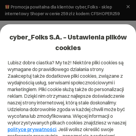
Promocja powitalna dla klientów cyber_Folks - sklep
internetowy Shoper w cenie 259 zł z kodem: CFSHOPER259
cyber_Folks S.A. – Ustawienia plików
cookies
Lubisz dobre ciastka? My też! Niektóre pliki cookies są
wymagane do prawidłowego działania strony.
Zaakceptuj także dodatkowe pliki cookies, związane z
wydajnością usług, serwisami społecznościowymi i
marketingiem. Pliki cookie służą także do personalizacji
reklam. Dzięki nim otrzymasz najlepsze doświadczenie
naszej strony internetowej, którą stale doskonalimy.
Udzielona dobrowolnie zgoda w każdej chwili może być
Czym jest SQL Injection?
wycofana lub zmodyfikowana. Więcej informacji o
wykorzystywanych plikach cookies znajdziesz w naszej
Przeczytaj czym jest
SQL Injection
w naszym słowniku.
polityce prywatności
. Jeśli wolisz określić swoje
Pomoże Ci to lepiej zrozumieć, czym dokładnie jest
SQL