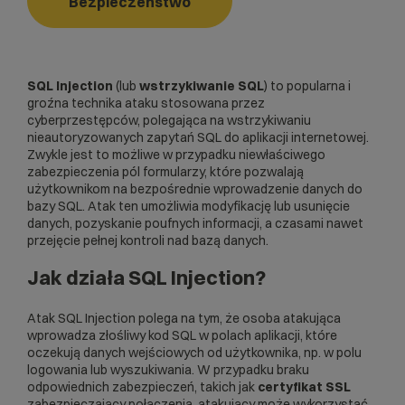
Bezpieczeństwo
SQL Injection
(lub
wstrzykiwanie SQL
) to popularna i
groźna technika ataku stosowana przez
cyberprzestępców, polegająca na wstrzykiwaniu
nieautoryzowanych zapytań SQL do aplikacji internetowej.
Zwykle jest to możliwe w przypadku niewłaściwego
zabezpieczenia pól formularzy, które pozwalają
użytkownikom na bezpośrednie wprowadzenie danych do
bazy
SQL
. Atak ten umożliwia modyfikację lub usunięcie
danych, pozyskanie poufnych informacji, a czasami nawet
przejęcie pełnej kontroli nad bazą danych.
Jak działa SQL Injection?
Atak SQL Injection polega na tym, że osoba atakująca
wprowadza złośliwy kod SQL w polach aplikacji, które
oczekują danych wejściowych od użytkownika, np. w polu
logowania lub wyszukiwania. W przypadku braku
odpowiednich zabezpieczeń, takich jak
certyfikat SSL
zabezpieczający połączenia, atakujący może wykorzystać