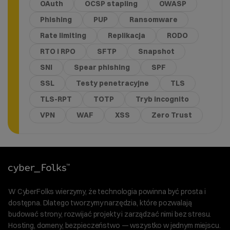
OAuth
OCSP stapling
OWASP
Phishing
PUP
Ransomware
Rate limiting
Replikacja
RODO
RTO i RPO
SFTP
Snapshot
SNI
Spear phishing
SPF
SSL
Testy penetracyjne
TLS
TLS-RPT
TOTP
Tryb incognito
VPN
WAF
XSS
Zero Trust
W CyberFolks wierzymy, że technologia powinna być prosta i
dostępna. Dlatego tworzymy narzędzia, które pozwalają
budować strony, rozwijać projekty i zarządzać nimi bez stresu.
Hosting, domeny, bezpieczeństwo — wszystko w jednym miejscu.