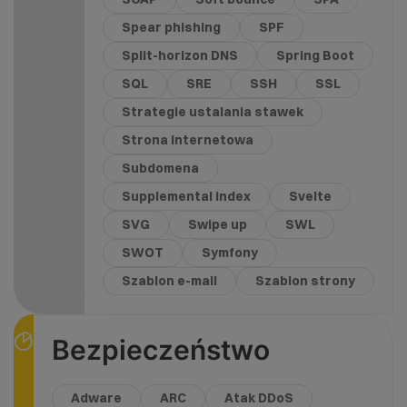
Spear phishing
SPF
Split-horizon DNS
Spring Boot
SQL
SRE
SSH
SSL
Strategie ustalania stawek
Strona internetowa
Subdomena
Supplemental index
Svelte
SVG
Swipe up
SWL
SWOT
Symfony
Szablon e-mail
Szablon strony
Bezpieczeństwo
Adware
ARC
Atak DDoS