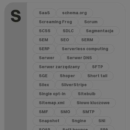
S
SaaS
schema.org
Screaming Frog
Scrum
SCSS
SDLC
Segmentacja
SEM
SEO
SERM
SERP
Serverless computing
Serwer
Serwer DNS
Serwer zarządzany
SFTP
SGE
Shoper
Short tail
Silex
SilverStripe
Single opt-in
Sitebulb
Sitemap.xml
Słowo kluczowe
SMF
SMO
SMTP
Snapshot
Sngine
SNI
SOAP
Soft bounce
SPA