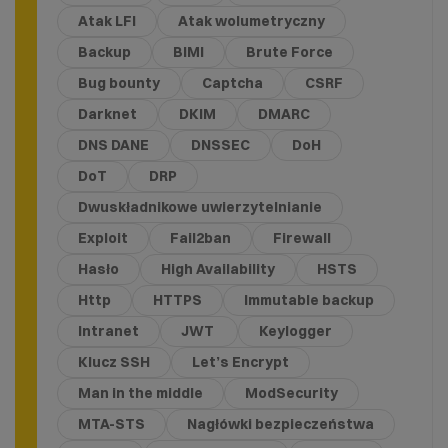
Atak LFI
Atak wolumetryczny
Backup
BIMI
Brute Force
Bug bounty
Captcha
CSRF
Darknet
DKIM
DMARC
DNS DANE
DNSSEC
DoH
DoT
DRP
Dwuskładnikowe uwierzytelnianie
Exploit
Fail2ban
Firewall
Hasło
High Availability
HSTS
Http
HTTPS
Immutable backup
Intranet
JWT
Keylogger
Klucz SSH
Let’s Encrypt
Man in the middle
ModSecurity
MTA-STS
Nagłówki bezpieczeństwa