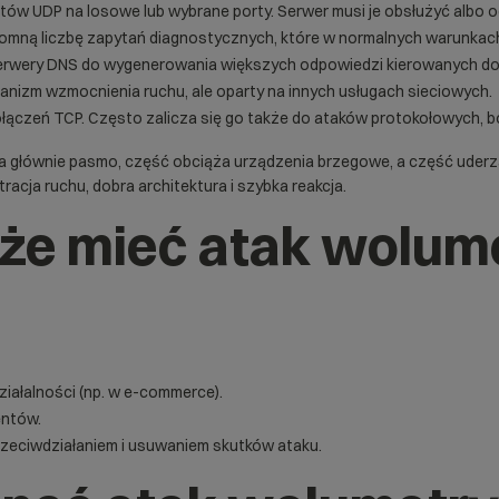
etów UDP na losowe lub wybrane porty. Serwer musi je obsłużyć albo o
romną liczbę zapytań diagnostycznych, które w normalnych warunkac
erwery DNS do wygenerowania większych odpowiedzi kierowanych do 
nizm wzmocnienia ruchu, ale oparty na innych usługach sieciowych.
łączeń TCP. Często zalicza się go także do ataków protokołowych, b
wa głównie pasmo, część obciąża urządzenia brzegowe, a część ude
racja ruchu, dobra architektura i szybka reakcja.
oże mieć atak wolum
ałalności (np. w e-commerce).
entów.
zeciwdziałaniem i usuwaniem skutków ataku.