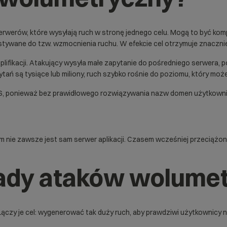
serwerów, które wysyłają ruch w stronę jednego celu. Mogą to być kom
ywane do tzw. wzmocnienia ruchu. W efekcie cel otrzymuje znacznie w
fikacji. Atakujący wysyła małe zapytanie do pośredniego serwera, po
apytań są tysiące lub miliony, ruch szybko rośnie do poziomu, który m
S
, ponieważ bez prawidłowego rozwiązywania nazw domen użytkownik
ie zawsze jest sam serwer aplikacji. Czasem wcześniej przeciążone 
łady ataków wolume
zy je cel: wygenerować tak duży ruch, aby prawdziwi użytkownicy nie