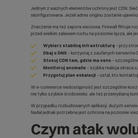
Jednym z ważnych elementów ochrony jest
CDN
. Sie
skonfigurowana. Jeżeli adres originu zostanie ujawn
Znaczenie ma też zapora sieciowa.
Firewall
filtruje ru
przed wielkim zalewem ruchu na poziomie łącza, ale je
Wybierz stabilną infrastrukturę
– przy stro
Dbaj o DNS
– korzystaj z zaufanych serwerów DN
Stosuj CDN tam, gdzie ma sens
– szczególnie
Monitoruj anomalie
– szybka reakcja skraca 
Przygotuj plan eskalacji
– ustal, kto kontaktu
W e-commerce niedostępność jest szczególnie koszto
nie tylko szybkie środowisko, ale też przemyślaną kon
W przypadku rozbudowanych aplikacji, dużych serwi
Nadal jednak potrzebna jest ochrona na poziomie siec
Czym atak wolu