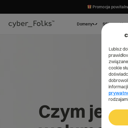
Promocja powitalna
Domeny
SSL
Hos
c
Lubisz do
prawidłow
związane 
cookie sł
doświadcz
dobrowoln
informacj
prywatn
rodzajami
Czym jest 