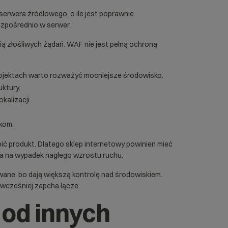
serwera źródłowego, o ile jest poprawnie
ezpośrednio w serwer.
ą złośliwych żądań. WAF nie jest pełną ochroną
projektach warto rozważyć mocniejsze środowisko.
uktury.
kalizacji.
ikom.
ić produkt. Dlatego
sklep internetowy
powinien mieć
ania na wypadek nagłego wzrostu ruchu.
wane
, bo dają większą kontrolę nad środowiskiem.
 wcześniej zapcha łącze.
 od innych