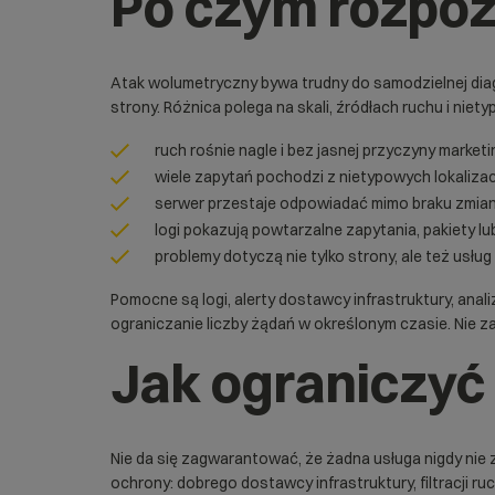
Po czym rozpo
Atak wolumetryczny bywa trudny do samodzielnej diag
strony. Różnica polega na skali, źródłach ruchu i nie
ruch rośnie nagle i bez jasnej przyczyny market
wiele zapytań pochodzi z nietypowych lokalizacji
serwer przestaje odpowiadać mimo braku zmian w
logi pokazują powtarzalne zapytania, pakiety lu
problemy dotyczą nie tylko strony, ale też usł
Pomocne są logi, alerty dostawcy infrastruktury, ana
ograniczanie liczby żądań w określonym czasie. Nie z
Jak ograniczyć
Nie da się zagwarantować, że żadna usługa nigdy nie
ochrony: dobrego dostawcy infrastruktury, filtracji ru