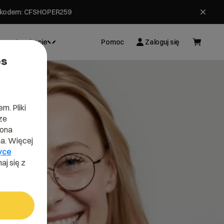
ł z kodem: CFSHOPER259
Inspiracje
Pomoc
Zaloguj się
es
m. Pliki
ze
lona
a. Więcej
yce
aj się z