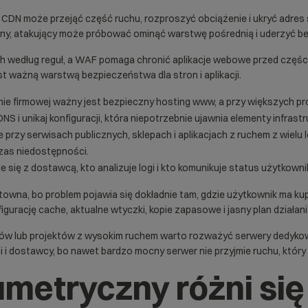
ć CDN może przejąć część ruchu, rozproszyć obciążenie i ukryć adres 
iony, atakujący może próbować ominąć warstwę pośrednią i uderzyć b
ch według reguł, a
WAF
pomaga chronić aplikacje webowe przed części
st ważną warstwą bezpieczeństwa dla stron i aplikacji.
nie firmowej ważny jest bezpieczny
hosting www
, a przy większych 
S i unikaj konfiguracji, która niepotrzebnie ujawnia elementy infrastr
 przy serwisach publicznych, sklepach i aplikacjach z ruchem z wielu lo
czas niedostępności.
je się z dostawcą, kto analizuje logi i kto komunikuje status użytkown
wna, bo problem pojawia się dokładnie tam, gdzie użytkownik ma kup
figurację cache, aktualne wtyczki, kopie zapasowe i jasny plan dział
sów lub projektów z wysokim ruchem warto rozważyć
serwery dedyko
i i dostawcy, bo nawet bardzo mocny serwer nie przyjmie ruchu, który
metryczny różni się