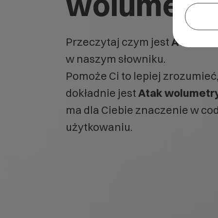
wolumetr
Przeczytaj czym jest
Atak wo
w naszym słowniku.
Pomoże Ci to lepiej zrozumieć
dokładnie jest
Atak wolumetr
ma dla Ciebie znaczenie w c
użytkowaniu.