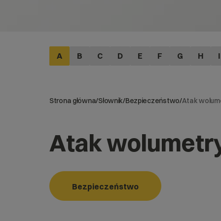
A
B
C
D
E
F
G
H
I
Strona główna
/
Słownik
/
Bezpieczeństwo
/
Atak wolum
Atak wolumetr
Bezpieczeństwo