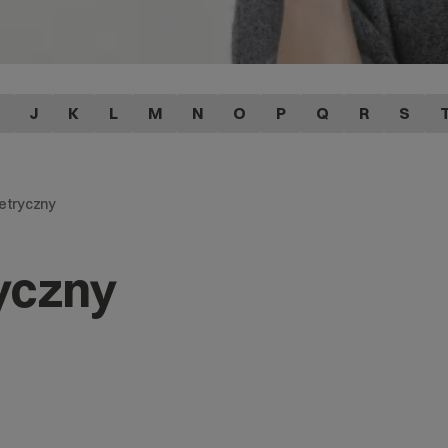
J
K
L
M
N
O
P
Q
R
S
etryczny
yczny