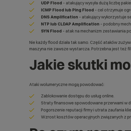
UDP Flood
– atakujący wysyła dużą liczbę paki
ICMP Flood lub Ping Flood
– cel otrzymuje og
DNS Amplification
– atakujący wykorzystuje s
NTP lub CLDAP Amplification
– podobny mecha
SYN Flood
– atak na mechanizm zestawiania po
Nie każdy flood działa tak samo. Część ataków zuży
maszyna nie zawsze wystarcza. Potrzebna jest też filt
Jakie skutki m
Ataki wolumeryczne mogą powodować:
Zablokowanie dostępu do usług online.
Straty finansowe spowodowane przerwami w dzi
Pogorszenie reputacji firmy i utrata zaufania kli
Wzrost kosztów operacyjnych związanych z pr