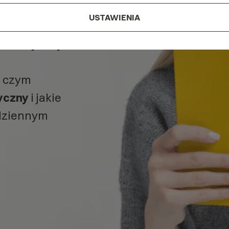
yczny?
USTAWIENIA
lumetryczny
, czym
yczny
i jakie
odziennym