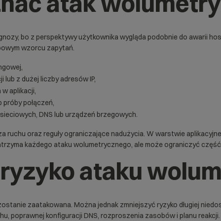
znać atak wolumetr
nozy, bo z perspektywy użytkownika wygląda podobnie do awarii hosti
typowym wzorcu zapytań.
ingowej,
 lub z dużej liczby adresów IP,
 aplikacji,
b próby połączeń,
ug sieciowych, DNS lub urządzeń brzegowych.
liza ruchu oraz reguły ograniczające nadużycia. W warstwie aplikacyj
atrzyma każdego ataku wolumetrycznego, ale może ograniczyć część na
 ryzyko ataku wolu
 zostanie zaatakowana. Można jednak zmniejszyć ryzyko długiej niedo
chu, poprawnej konfiguracji DNS, rozproszenia zasobów i planu reakcji.