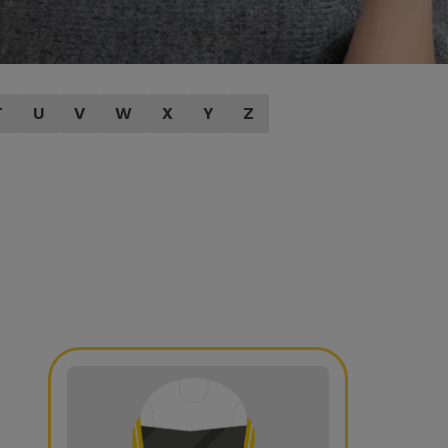
T
U
V
W
X
Y
Z