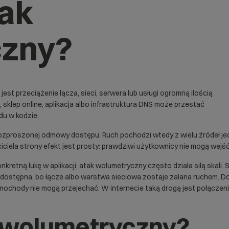
tak
czny?
jest przeciążenie łącza, sieci, serwera lub usługi ogromną ilością
sklep online, aplikacja albo infrastruktura DNS może przestać
du w kodzie.
 rozproszonej odmowy dostępu. Ruch pochodzi wtedy z wielu źródeł jed
ciela strony efekt jest prosty: prawdziwi użytkownicy nie mogą wejść
nkretną lukę w aplikacji, atak wolumetryczny często działa siłą skal
iedostępna, bo łącze albo warstwa sieciowa zostaje zalana ruchem. D
 samochody nie mogą przejechać. W internecie taką drogą jest połącze
k wolumetryczny?