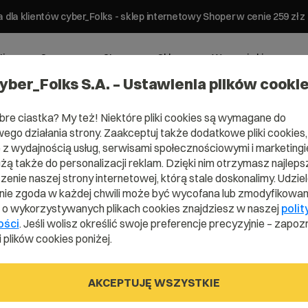
 dla klientów cyber_Folks - sklep internetowy Shoper w cenie 259 z
ting
Serwery
Strony
Sklepy
Wsparcie biznesowe
yber_Folks S.A. – Ustawienia plików cooki
bre ciastka? My też! Niektóre pliki cookies są wymagane do
ego działania strony. Zaakceptuj także dodatkowe pliki cookies,
z wydajnością usług, serwisami społecznościowymi i marketingie
użą także do personalizacji reklam. Dzięki nim otrzymasz najleps
enie naszej strony internetowej, którą stale doskonalimy. Udzie
ie zgoda w każdej chwili może być wycofana lub zmodyfikowan
i o wykorzystywanych plikach cookies znajdziesz w naszej
polit
ości
. Jeśli wolisz określić swoje preferencje precyzyjnie – zapozn
 plików cookies poniżej.
Atak
AKCEPTUJĘ WSZYSTKIE