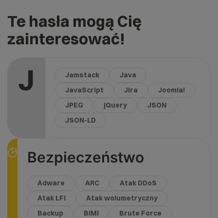
Te hasła mogą Cię
zainteresować!
J
Jamstack
Java
JavaScript
Jira
Joomla!
JPEG
jQuery
JSON
JSON-LD
Bezpieczeństwo
Adware
ARC
Atak DDoS
Atak LFI
Atak wolumetryczny
Backup
BIMI
Brute Force