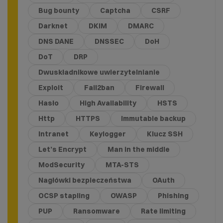
Bug bounty
Captcha
CSRF
Darknet
DKIM
DMARC
DNS DANE
DNSSEC
DoH
DoT
DRP
Dwuskładnikowe uwierzytelnianie
Exploit
Fail2ban
Firewall
Hasło
High Availability
HSTS
Http
HTTPS
Immutable backup
Intranet
Keylogger
Klucz SSH
Let’s Encrypt
Man in the middle
ModSecurity
MTA-STS
Nagłówki bezpieczeństwa
OAuth
OCSP stapling
OWASP
Phishing
PUP
Ransomware
Rate limiting