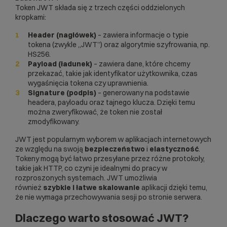
Token JWT składa się z trzech części oddzielonych
kropkami:
Header (nagłówek)
– zawiera informacje o typie
tokena (zwykle „JWT”) oraz algorytmie szyfrowania, np.
HS256.
Payload (ładunek)
– zawiera dane, które chcemy
przekazać, takie jak identyfikator użytkownika, czas
wygaśnięcia tokena czy uprawnienia.
Signature (podpis)
– generowany na podstawie
headera, payloadu oraz tajnego klucza. Dzięki temu
można zweryfikować, że token nie został
zmodyfikowany.
JWT jest popularnym wyborem w aplikacjach internetowych
ze względu na swoją
bezpieczeństwo
i
elastyczność
.
Tokeny mogą być łatwo przesyłane przez różne protokoły,
takie jak HTTP, co czyni je idealnymi do pracy w
rozproszonych systemach. JWT umożliwia
również
szybkie i łatwe skalowanie
aplikacji dzięki temu,
że nie wymaga przechowywania sesji po stronie serwera.
Dlaczego warto stosować JWT?