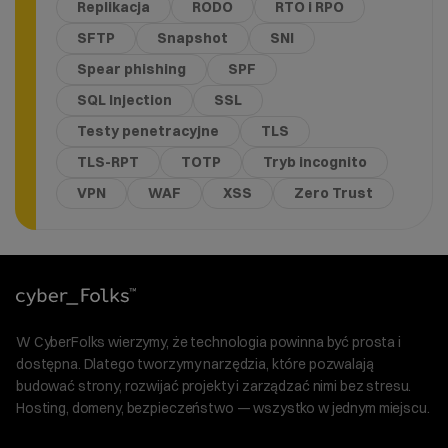
Replikacja
RODO
RTO i RPO
SFTP
Snapshot
SNI
Spear phishing
SPF
SQL Injection
SSL
Testy penetracyjne
TLS
TLS-RPT
TOTP
Tryb incognito
VPN
WAF
XSS
Zero Trust
W CyberFolks wierzymy, że technologia powinna być prosta i
dostępna. Dlatego tworzymy narzędzia, które pozwalają
budować strony, rozwijać projekty i zarządzać nimi bez stresu.
Hosting, domeny, bezpieczeństwo — wszystko w jednym miejscu.