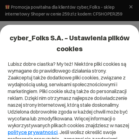
Promocja powitalna dla klientów cyber_Folks - sklep
internetowy Shoper w cenie 259 zł z kodem: CFSHOPER259
cyber_Folks S.A. – Ustawienia plików
cookies
Lubisz dobre ciastka? My też! Niektóre pliki cookies są
wymagane do prawidłowego działania strony.
Zaakceptuj także dodatkowe pliki cookies, związane z
wydajnością usług, serwisami społecznościowymi i
marketingiem. Pliki cookie służą także do personalizacji
reklam. Dzięki nim otrzymasz najlepsze doświadczenie
naszej strony internetowej, którą stale doskonalimy.
Udzielona dobrowolnie zgoda w każdej chwili może być
Czym jest JWT ?
wycofana lub zmodyfikowana. Więcej informacji o
wykorzystywanych plikach cookies znajdziesz w naszej
Przeczytaj czym jest
JWT
w naszym słowniku.
polityce prywatności
. Jeśli wolisz określić swoje
Pomoże Ci to lepiej zrozumieć, czym dokładnie jest
JWT
i