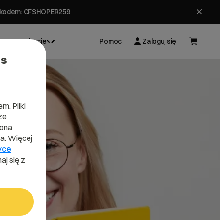
ł z kodem: CFSHOPER259
Inspiracje
Pomoc
Zaloguj się
es
m. Pliki
ze
lona
a. Więcej
yce
aj się z