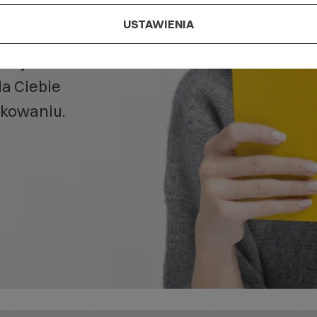
aszym
USTAWIENIA
, czym
la Ciebie
kowaniu.