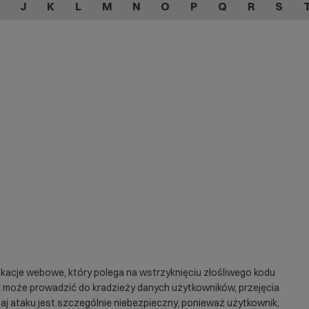
J
K
L
M
N
O
P
Q
R
S
aplikacje webowe, który polega na wstrzyknięciu złośliwego kodu
k może prowadzić do kradzieży danych użytkowników, przejęcia
zaj ataku jest szczególnie niebezpieczny, ponieważ użytkownik,