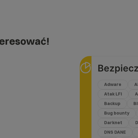
teresować!
Bezpiec
Adware
A
Atak LFI
A
Backup
B
Bug bounty
Darknet
D
DNS DANE