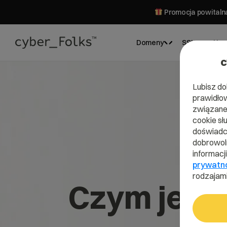
Promocja powitalna
Domeny
SSL
Hos
c
Lubisz do
prawidłow
związane 
cookie sł
doświadcz
dobrowoln
informacj
prywatn
rodzajami
Czym jest