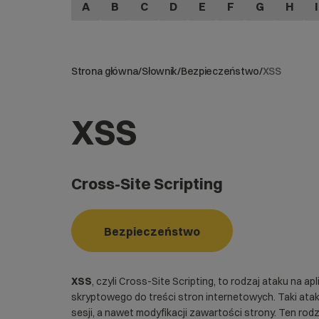
A
B
C
D
E
F
G
H
I
Strona główna
/
Słownik
/
Bezpieczeństwo
/
XSS
XSS
Cross-Site Scripting
Bezpieczeństwo
XSS
, czyli Cross-Site Scripting, to rodzaj ataku na 
skryptowego do treści stron internetowych. Taki ata
sesji, a nawet modyfikacji zawartości strony. Ten rod