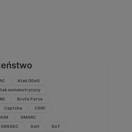
zeństwo
RC
Atak DDoS
tak wolumetryczny
IMI
Brute Force
Captcha
CSRF
KIM
DMARC
DNSSEC
DoH
DoT