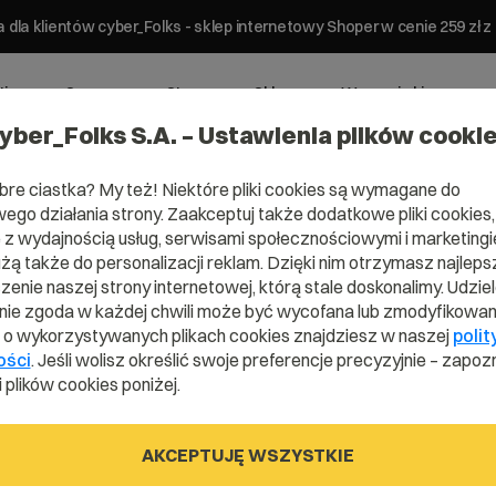
 dla klientów cyber_Folks - sklep internetowy Shoper w cenie 259 z
ting
Serwery
Strony
Sklepy
Wsparcie biznesowe
yber_Folks S.A. – Ustawienia plików cooki
bre ciastka? My też! Niektóre pliki cookies są wymagane do
ego działania strony. Zaakceptuj także dodatkowe pliki cookies,
z wydajnością usług, serwisami społecznościowymi i marketingie
użą także do personalizacji reklam. Dzięki nim otrzymasz najleps
enie naszej strony internetowej, którą stale doskonalimy. Udzie
ie zgoda w każdej chwili może być wycofana lub zmodyfikowan
i o wykorzystywanych plikach cookies znajdziesz w naszej
polit
ości
. Jeśli wolisz określić swoje preferencje precyzyjnie – zapozn
 plików cookies poniżej.
 XSS?
AKCEPTUJĘ WSZYSTKIE