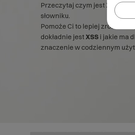
Przeczytaj czym jest
XSS
w n
słowniku.
Pomoże Ci to lepiej zrozumieć
dokładnie jest
XSS
i jakie ma d
znaczenie w codziennym użyt