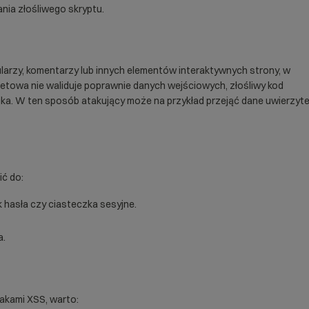
ania złośliwego skryptu.
larzy, komentarzy lub innych elementów interaktywnych strony, w
netowa nie waliduje poprawnie danych wejściowych, złośliwy kod
ika. W ten sposób atakujący może na przykład przejąć dane uwierzyte
ć do:
k hasła czy ciasteczka sesyjne.
a.
akami XSS, warto: