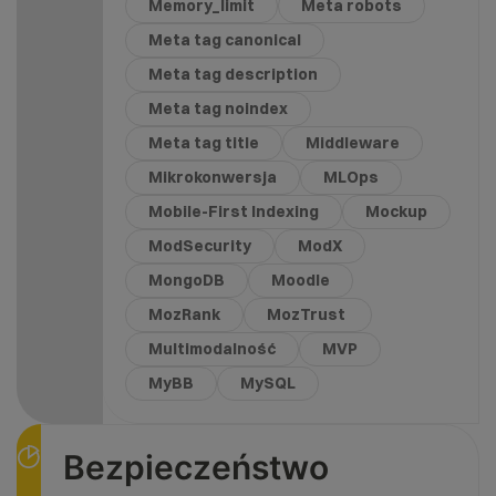
Memory_limit
Meta robots
Meta tag canonical
Meta tag description
Meta tag noindex
Meta tag title
Middleware
Mikrokonwersja
MLOps
Mobile-First Indexing
Mockup
ModSecurity
ModX
MongoDB
Moodle
MozRank
MozTrust
Multimodalność
MVP
MyBB
MySQL
Bezpieczeństwo