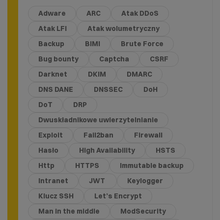
Adware
ARC
Atak DDoS
Atak LFI
Atak wolumetryczny
Backup
BIMI
Brute Force
Bug bounty
Captcha
CSRF
Darknet
DKIM
DMARC
DNS DANE
DNSSEC
DoH
DoT
DRP
Dwuskładnikowe uwierzytelnianie
Exploit
Fail2ban
Firewall
Hasło
High Availability
HSTS
Http
HTTPS
Immutable backup
Intranet
JWT
Keylogger
Klucz SSH
Let’s Encrypt
Man in the middle
ModSecurity