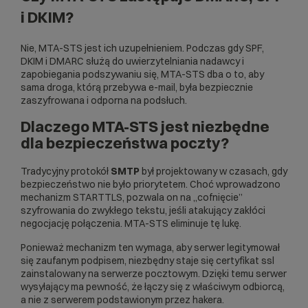
i DKIM?
Nie, MTA-STS jest ich uzupełnieniem. Podczas gdy SPF,
DKIM i DMARC służą do uwierzytelniania nadawcy i
zapobiegania podszywaniu się, MTA-STS dba o to, aby
sama droga, którą przebywa e-mail, była bezpiecznie
zaszyfrowana i odporna na podsłuch.
Dlaczego MTA-STS jest niezbędne
dla bezpieczeństwa poczty?
Tradycyjny protokół
SMTP
był projektowany w czasach, gdy
bezpieczeństwo nie było priorytetem. Choć wprowadzono
mechanizm STARTTLS, pozwala on na „cofnięcie”
szyfrowania do zwykłego tekstu, jeśli atakujący zakłóci
negocjację połączenia. MTA-STS eliminuje tę lukę.
Ponieważ mechanizm ten wymaga, aby serwer legitymował
się zaufanym podpisem, niezbędny staje się
certyfikat ssl
zainstalowany na serwerze pocztowym. Dzięki temu serwer
wysyłający ma pewność, że łączy się z właściwym odbiorcą,
a nie z serwerem podstawionym przez hakera.