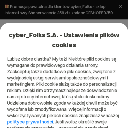
Promocja powitalna dla klientów cyber_Folks - sklep
internetowy Shoper w cenie 259 zł z kodem: CFSHOPER259
cyber_Folks S.A. – Ustawienia plików
cookies
Lubisz dobre ciastka? My też! Niektóre pliki cookies są
wymagane do prawidłowego działania strony.
Zaakceptuj także dodatkowe pliki cookies, związane z
wydajnością usług, serwisami społecznościowymi i
marketingiem. Pliki cookie służą także do personalizacji
reklam. Dzięki nim otrzymasz najlepsze doświadczenie
naszej strony internetowej, którą stale doskonalimy.
Udzielona dobrowolnie zgoda w każdej chwili może być
Czym jest MTA-STS?
wycofana lub zmodyfikowana. Więcej informacji o
wykorzystywanych plikach cookies znajdziesz w naszej
Przeczytaj czym jest
MTA-STS
w naszym słowniku.
polityce prywatności
. Jeśli wolisz określić swoje
Pomoże Ci to lepiej zrozumieć, czym dokładnie jest
MTA-