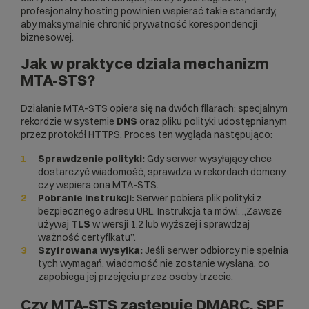
profesjonalny
hosting
powinien wspierać takie standardy,
aby maksymalnie chronić prywatność korespondencji
biznesowej.
Jak w praktyce działa mechanizm
MTA-STS?
Działanie MTA-STS opiera się na dwóch filarach: specjalnym
rekordzie w systemie
DNS
oraz pliku polityki udostępnianym
przez protokół HTTPS. Proces ten wygląda następująco:
Sprawdzenie polityki:
Gdy serwer wysyłający chce
dostarczyć wiadomość, sprawdza w rekordach domeny,
czy wspiera ona MTA-STS.
Pobranie instrukcji:
Serwer pobiera plik polityki z
bezpiecznego adresu URL. Instrukcja ta mówi: „Zawsze
używaj
TLS
w wersji 1.2 lub wyższej i sprawdzaj
ważność certyfikatu”.
Szyfrowana wysyłka:
Jeśli serwer odbiorcy nie spełnia
tych wymagań, wiadomość nie zostanie wysłana, co
zapobiega jej przejęciu przez osoby trzecie.
Czy MTA-STS zastępuje DMARC, SPF