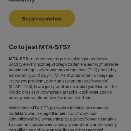
Bezpieczeństwo
Co to jest MTA-STS?
MTA-STS
to nowoczesny protokół bezpieczeństwa
poczty elektronicznej, którego zadaniem jest wymuszenie
bezpiecznego, szyfrowanego połączenia (TLS) pomiędzy
serwerami pocztowymi (MTA). Standard ten rozwiązuje
krytyczny problem „oportunistycznego szyfrowania”
(STARTTLS), które jest podatne na ataki typu Man-in-the-
Middle oraz tzw. downgrade attacks, czyli wymuszanie
przesyłania wiadomości otwartym tekstem.
Wdrożenie MTA-STS pozwala właścicielowi domeny
zadeklarować, że jego
Serwer
pocztowy musi
komunikować się wyłącznie przez zaszyfrowane kanały, a
tożsamość serwera musi być potwierdzona przez ważny
certyfikat. W dobie rosnącej liczby cyberzagrożeń,