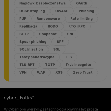
Nagłówki bezpieczeństwa
OAuth
OCSP stapling
OWASP
Phishing
PUP
Ransomware
Rate limiting
Replikacja
RODO
RTO i RPO
SFTP
Snapshot
SNI
Spear phishing
SPF
SQL Injection
SSL
Testy penetracyjne
TLS
TLS-RPT
TOTP
Tryb incognito
VPN
WAF
XSS
Zero Trust
W CyberFolks wierzymy, że technologia powinna być prosta i