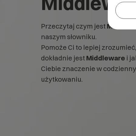
Middlewa
Przeczytaj czym jest
Middlew
naszym słowniku.
Pomoże Ci to lepiej zrozumieć
dokładnie jest
Middleware
i j
Ciebie znaczenie w codzienn
użytkowaniu.