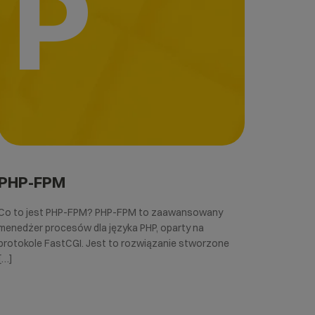
P
PHP-FPM
Co to jest PHP-FPM? PHP-FPM to zaawansowany
menedżer procesów dla języka PHP, oparty na
protokole FastCGI. Jest to rozwiązanie stworzone
[…]