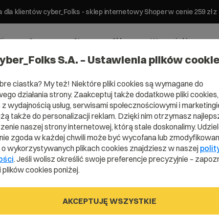
 dla klientów cyber_Folks - sklep internetowy Shoper w cenie 259 z
ting
Serwery
Strony
Sklepy
Wsparcie biznesowe
yber_Folks S.A. – Ustawienia plików cooki
bre ciastka? My też! Niektóre pliki cookies są wymagane do
ego działania strony. Zaakceptuj także dodatkowe pliki cookies,
z wydajnością usług, serwisami społecznościowymi i marketingie
użą także do personalizacji reklam. Dzięki nim otrzymasz najleps
enie naszej strony internetowej, którą stale doskonalimy. Udzie
ie zgoda w każdej chwili może być wycofana lub zmodyfikowan
i o wykorzystywanych plikach cookies znajdziesz w naszej
polit
ości
. Jeśli wolisz określić swoje preferencje precyzyjnie – zapozn
 plików cookies poniżej.
AKCEPTUJĘ WSZYSTKIE