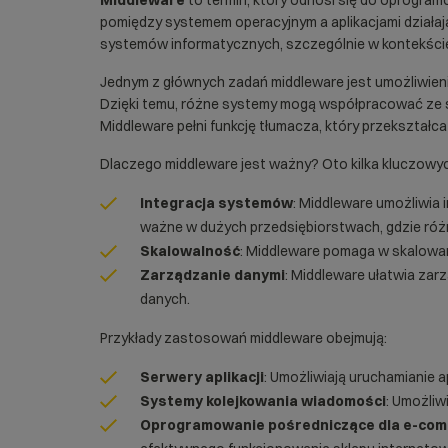
Middleware
to termin, który odnosi się do oprogra
pomiędzy systemem operacyjnym a aplikacjami działaj
systemów informatycznych, szczególnie w kontekście
Jednym z głównych zadań middleware jest umożliwienie
Dzięki temu, różne systemy mogą współpracować ze 
Middleware pełni funkcję tłumacza, który przekształca 
Dlaczego middleware jest ważny? Oto kilka kluczow
Integracja systemów
: Middleware umożliwia
ważne w dużych przedsiębiorstwach, gdzie różne 
Skalowalność
: Middleware pomaga w skalowani
Zarządzanie danymi
: Middleware ułatwia zar
danych.
Przykłady zastosowań middleware obejmują:
Serwery aplikacji
: Umożliwiają uruchamianie 
Systemy kolejkowania wiadomości
: Umożliw
Oprogramowanie pośredniczące dla e-co