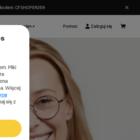
ł z kodem: CFSHOPER259
Inspiracje
Pomoc
Zaloguj się
es
m. Pliki
ze
lona
a. Więcej
yce
aj się z