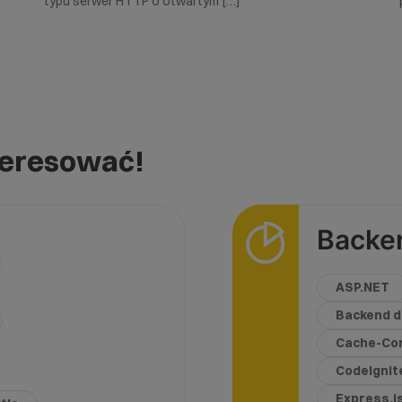
typu serwer HTTP o otwartym […]
teresować!
Backe
ASP.NET
Backend d
Cache-Con
CodeIgnit
Express.j