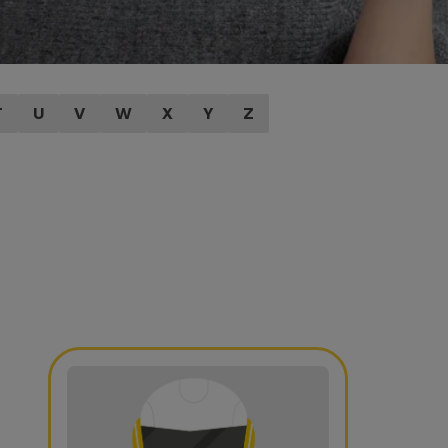
T
U
V
W
X
Y
Z