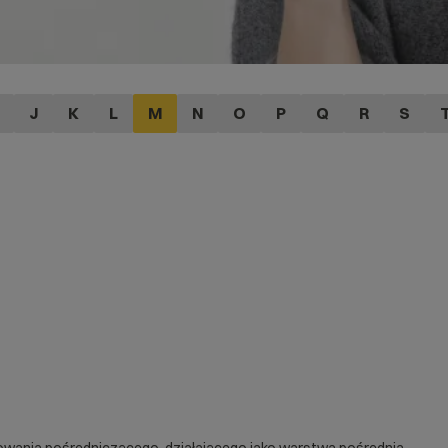
J
K
L
M
N
O
P
Q
R
S