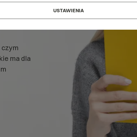
re?
USTAWIENIA
are
w
, czym
akie ma dla
ym