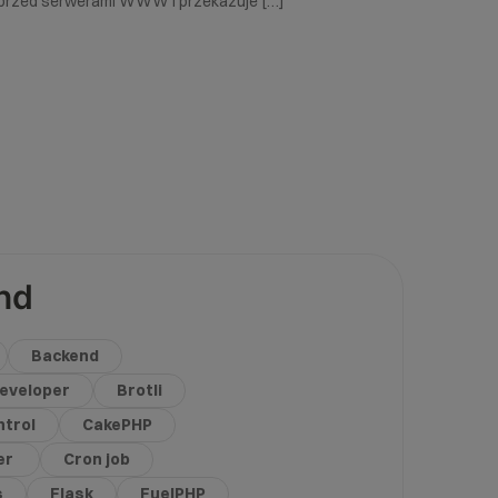
przed serwerami WWW i przekazuje […]
nd
Backend
eveloper
Brotli
trol
CakePHP
er
Cron job
s
Flask
FuelPHP