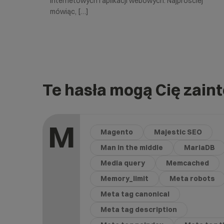
internetowych i aplikacji webowych. Najprościej
mówiąc, […]
Te hasła mogą Cię zain
M
Magento
Majestic SEO
Man in the middle
MariaDB
Media query
Memcached
Memory_limit
Meta robots
Meta tag canonical
Meta tag description