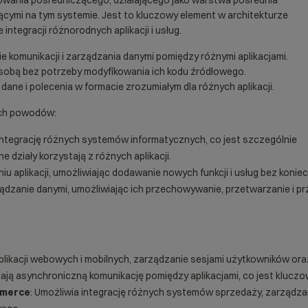
mowania pośredniczącego, działającego jako warstwa pośrednia
ącymi na tym systemie. Jest to kluczowy element w architekturze
 integracji różnorodnych
aplikacji
i usług.
 komunikacji i zarządzania danymi pomiędzy różnymi aplikacjami.
sobą bez potrzeby modyfikowania ich kodu źródłowego.
dane i polecenia w formacie zrozumiałym dla różnych aplikacji.
ych powodów:
 integrację różnych systemów informatycznych, co jest szczególnie
działy korzystają z różnych aplikacji.
u aplikacji, umożliwiając dodawanie nowych funkcji i usług bez konie
ządzanie danymi, umożliwiając ich przechowywanie, przetwarzanie i pr
aplikacji webowych i mobilnych, zarządzanie sesjami użytkowników ora
iają asynchroniczną komunikację pomiędzy aplikacjami, co jest kluc
mmerce
: Umożliwia integrację różnych systemów sprzedaży, zarządzani