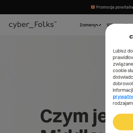
Promocja powitalna
Domeny
SSL
Hos
c
Lubisz do
prawidłow
związane 
cookie sł
doświadcz
dobrowoln
informacj
prywatn
rodzajami
Czym jest