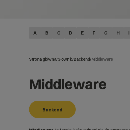
A
B
C
D
E
F
G
H
I
Strona główna
/
Słownik
/
Backend
/
Middleware
Middleware
Backend