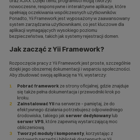
oraz
AJAX
. Dzięki temu, programiści mogą tworzyć
nowoczesne, responsywne i interaktywne aplikacje, które
spełniają oczekiwania współczesnych użytkowników.
Ponadto, Yii Framework jest wyposażony w zaawansowany
system zarządzania użytkownikami, co jest kluczowe dla
aplikacji wymagających wysokiego poziomu
bezpieczeństwa, takich jak systemy
rejestracji domen
.
Jak zacząć z Yii Framework?
Rozpoczęcie pracy z Yii Framework jest proste, szczególnie
dzięki jego obszernej dokumentacji i wsparciu społeczności.
Aby zbudować swoją aplikację na Yii, wystarczy:
Pobrać framework
ze strony oficjalnej, gdzie znajduje
się także pełna dokumentacja i przewodniki krok po
kroku.
Zainstalować Yii
na serwerze – pamiętaj, że do
efektywnego działania potrzebujesz odpowiedniego
środowiska, takiego jak
serwer dedykowany
lub
serwer VPS
, które zapewnią wystarczającą moc
obliczeniową.
Tworzyć moduły i komponenty
, korzystając z
gotowych narzędzi i bibliotek dostępnych w Yii.