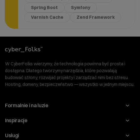
Spring Boot
Symfony
Varnish Cache
Zend Framework
W CyberFolks wierzymy, że technologia powinna być prosta i
dostępna. Dlatego tworzymy narzędzia, które pozwalają
budować strony, rozwijać projekty i zarządzać nimi bez stresu.
Hosting, domeny, bezpieczeństwo — wszystko w jednym miejscu.
Formalnie i na luzie
O nas
Inspiracje
Relacje inwestorskie
Blog
Usługi
Program Korzyści dla Inwestorów