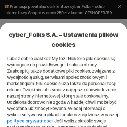
Promocja powitalna dla klientów cyber_Folks - sklep
internetowy Shoper w cenie 259 zł z kodem: CFSHOPER259
cyber_Folks S.A. – Ustawienia plików
cookies
Lubisz dobre ciastka? My też! Niektóre pliki cookies są
wymagane do prawidłowego działania strony.
Zaakceptuj także dodatkowe pliki cookies, związane z
wydajnością usług, serwisami społecznościowymi i
marketingiem. Pliki cookie służą także do personalizacji
reklam. Dzięki nim otrzymasz najlepsze doświadczenie
naszej strony internetowej, którą stale doskonalimy.
Udzielona dobrowolnie zgoda w każdej chwili może być
Czym jest Yii Framework?
wycofana lub zmodyfikowana. Więcej informacji o
wykorzystywanych plikach cookies znajdziesz w naszej
Przeczytaj czym jest
Yii Framework
w naszym słowniku.
polityce prywatności
. Jeśli wolisz określić swoje
Pomoże Ci to lepiej zrozumieć, czym dokładnie jest
Yii