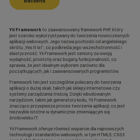
Backend
Yii Framework
to zaawansowany framework PHP, który
jest szeroko wykorzystywany do tworzenia nowoczesnych
aplikacji webowych. Jego nazwa pochodzi od angielskiego
skrótu „Yes It Is!”, co podkreśla jego wszechstronność i
elastyczność. Yii Framework jest ceniony za swoją
wydajność, prostotę oraz bogatą funkcjonalność, co
sprawia, że jest idealnym wyborem zarówno dla
początkujących, jak i zaawansowanych programistów.
Framework ten jest szczególnie polecany do tworzenia
aplikacji o dużej skali, takich jak
sklepy internetowe
czy
systemy zarządzania treścią. Dzięki wbudowanym
narzędziom, takim jak generatory kodu, Yii Framework
znacząco przyspiesza proces tworzenia aplikacji, co jest
niezwykle istotne w dynamicznie zmieniającym się
środowisku IT.
Yii Framework oferuje również wsparcie dla najnowszych
technologii i standardów webowych, w tym HTML5, CSS3