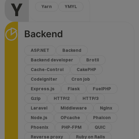
Y
Yarn
YMYL
Backend
ASP.NET
Backend
Backend developer
Brotli
Cache-Control
CakePHP
CodeIgniter
Cron job
Express.js
Flask
FuelPHP
Gzip
HTTP/2
HTTP/3
Laravel
Middleware
Nginx
Node.js
OPcache
Phalcon
Phoenix
PHP-FPM
QUIC
Reverse proxy
Ruby on Rails