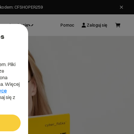
ł z kodem: CFSHOPER259
Inspiracje
Pomoc
Zaloguj się
es
m. Pliki
ze
lona
a. Więcej
yce
aj się z