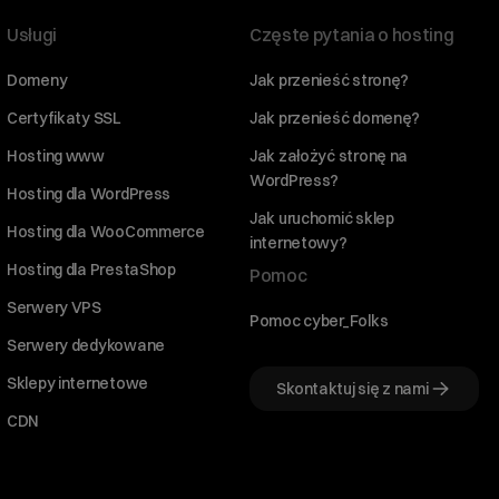
Usługi
Częste pytania o hosting
Domeny
Jak przenieść stronę?
Certyfikaty SSL
Jak przenieść domenę?
Hosting www
Jak założyć stronę na
WordPress?
Hosting dla WordPress
Jak uruchomić sklep
Hosting dla WooCommerce
internetowy?
Hosting dla PrestaShop
Pomoc
Serwery VPS
Pomoc cyber_Folks
Serwery dedykowane
Sklepy internetowe
Skontaktuj się z nami
CDN