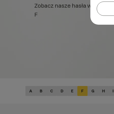
Zobacz nasze hasła w słowniku 
F
A
B
C
D
E
F
G
H
I