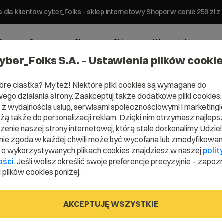
 dla klientów cyber_Folks - sklep internetowy Shoper w cenie 259 z
ting
Serwery
Strony
Sklepy
Wsparcie biznesowe
yber_Folks S.A. – Ustawienia plików cooki
bre ciastka? My też! Niektóre pliki cookies są wymagane do
ego działania strony. Zaakceptuj także dodatkowe pliki cookies,
z wydajnością usług, serwisami społecznościowymi i marketingie
użą także do personalizacji reklam. Dzięki nim otrzymasz najleps
enie naszej strony internetowej, którą stale doskonalimy. Udzie
ie zgoda w każdej chwili może być wycofana lub zmodyfikowan
i o wykorzystywanych plikach cookies znajdziesz w naszej
polit
ości
. Jeśli wolisz określić swoje preferencje precyzyjnie – zapozn
 plików cookies poniżej.
- litera F
AKCEPTUJĘ WSZYSTKIE