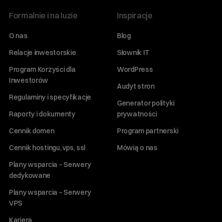
Formalnie i na luzie
Inspiracje
O nas
Blog
Relacje inwestorskie
Słownik IT
Program Korzyści dla
WordPress
Inwestorów
Audyt stron
Regulaminy i specyfikacje
Generator polityki
Raporty i dokumenty
prywatności
Cennik domen
Program partnerski
Cennik hostingu, vps, ssl
Mówią o nas
Plany wsparcia – Serwery
dedykowane
Plany wsparcia – Serwery
VPS
Kariera