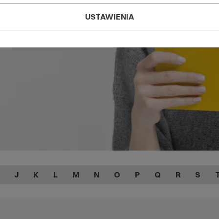
IT na literę
USTAWIENIA
J
K
L
M
N
O
P
Q
R
S