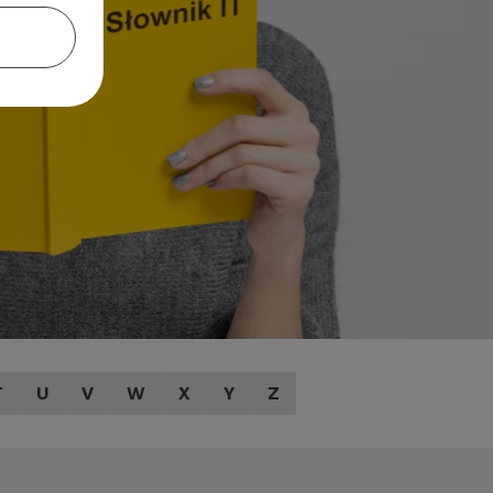
T
U
V
W
X
Y
Z