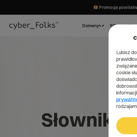
Promocja powitalna
Domeny
SSL
Hos
c
Lubisz do
prawidłow
związane 
cookie sł
doświadcz
dobrowoln
informacj
prywatn
rodzajami
Słownik IT 