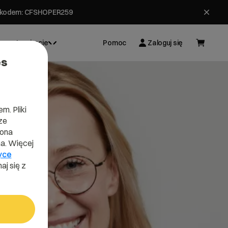
ł z kodem: CFSHOPER259
Inspiracje
Pomoc
Zaloguj się
es
m. Pliki
ze
lona
a. Więcej
yce
aj się z