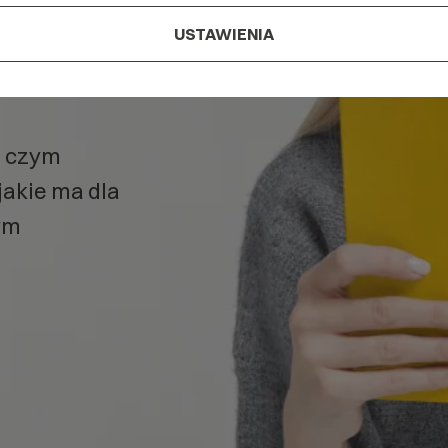
Ads?
USTAWIENIA
k Ads
w
, czym
 jakie ma dla
ym