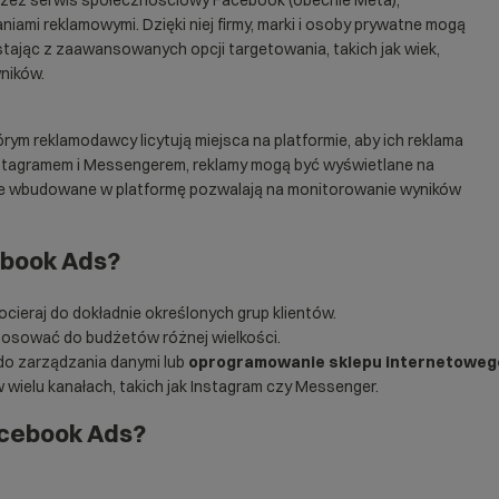
zez serwis społecznościowy Facebook (obecnie Meta),
iami reklamowymi. Dzięki niej firmy, marki i osoby prywatne mogą
stając z zaawansowanych opcji targetowania, takich jak wiek,
ników.
rym reklamodawcy licytują miejsca na platformie, aby ich reklama
 Instagramem i Messengerem, reklamy mogą być wyświetlane na
zne wbudowane w platformę pozwalają na monitorowanie wyników
ebook Ads?
ocieraj do dokładnie określonych grup klientów.
osować do budżetów różnej wielkości.
do zarządzania danymi lub
oprogramowanie
sklepu internetoweg
wielu kanałach, takich jak Instagram czy Messenger.
cebook Ads?