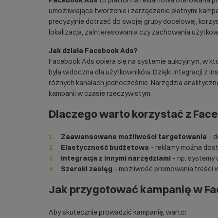
Facebook Ads
to platforma reklamowa oferowana pr
umożliwiająca tworzenie i zarządzanie płatnymi kampan
precyzyjnie dotrzeć do swojej grupy docelowej, korzy
lokalizacja, zainteresowania czy zachowania użytkow
Jak działa Facebook Ads?
Facebook Ads opiera się na systemie aukcyjnym, w któ
była widoczna dla użytkowników. Dzięki integracji z
różnych kanałach jednocześnie. Narzędzia analityc
kampanii w czasie rzeczywistym.
Dlaczego warto korzystać z Fac
Zaawansowane możliwości targetowania
– d
Elastyczność budżetowa
– reklamy można dost
Integracja z innymi narzędziami
– np. systemy 
Szeroki zasięg
– możliwość promowania treści w 
Jak przygotować kampanię w Fa
Aby skutecznie prowadzić kampanię, warto: