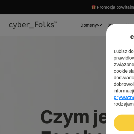
Promocja powitalna
Domeny
SSL
Hos
c
Lubisz do
prawidłow
związane 
cookie sł
doświadcz
dobrowoln
informacj
prywatn
rodzajami
Czym jest