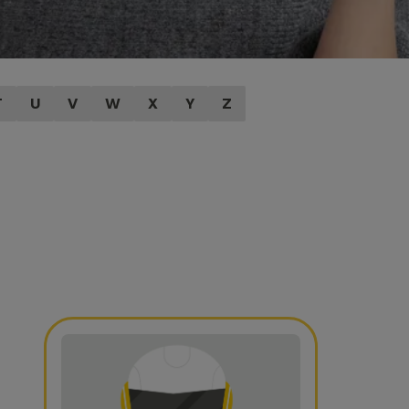
T
U
V
W
X
Y
Z