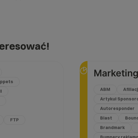
teresować!
Marketing
ippets
ABM
Afiliac
l
Artykuł Sponso
Autoresponder
Blast
Bounc
FTP
Brandmark
Bumpery reklam