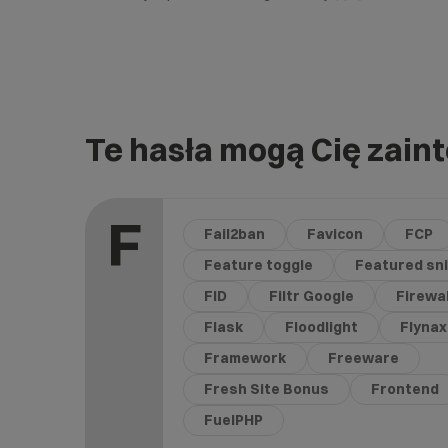
Te hasła mogą Cię zain
F
Fail2ban
Favicon
FCP
Feature toggle
Featured sn
FID
Filtr Google
Firewal
Flask
Floodlight
Flynax
Framework
Freeware
Fresh Site Bonus
Frontend
FuelPHP