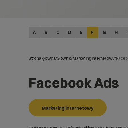
A
B
C
D
E
F
G
H
I
Strona główna
/
Słownik
/
Marketing internetowy
/
Faceb
Facebook Ads
Marketing internetowy