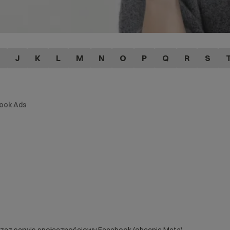
J
K
L
M
N
O
P
Q
R
S
ook Ads