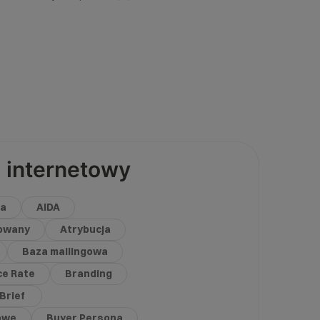
 internetowy
ja
AIDA
rowany
Atrybucja
Baza mailingowa
e Rate
Branding
Brief
owe
Buyer Persona