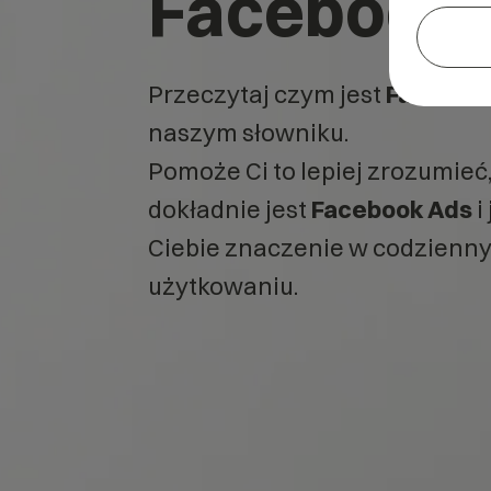
Facebook 
Przeczytaj czym jest
Faceboo
naszym słowniku.
Pomoże Ci to lepiej zrozumieć
dokładnie jest
Facebook Ads
i
Ciebie znaczenie w codzienn
użytkowaniu.