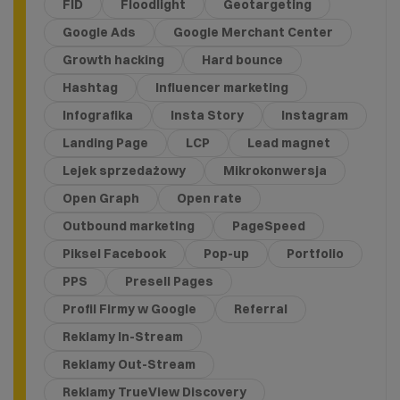
FID
Floodlight
Geotargeting
Google Ads
Google Merchant Center
Growth hacking
Hard bounce
Hashtag
Influencer marketing
Infografika
Insta Story
Instagram
Landing Page
LCP
Lead magnet
Lejek sprzedażowy
Mikrokonwersja
Open Graph
Open rate
Outbound marketing
PageSpeed
Piksel Facebook
Pop-up
Portfolio
PPS
Presell Pages
Profil Firmy w Google
Referral
Reklamy In-Stream
Reklamy Out-Stream
Reklamy TrueView Discovery