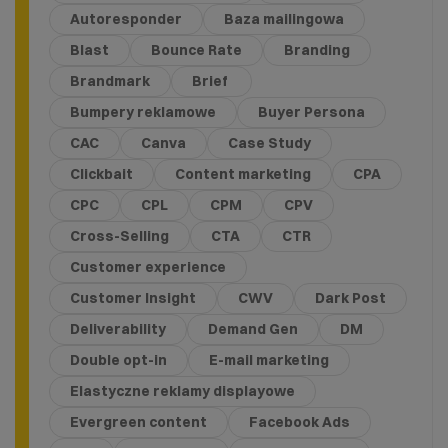
Autoresponder
Baza mailingowa
Blast
Bounce Rate
Branding
Brandmark
Brief
Bumpery reklamowe
Buyer Persona
CAC
Canva
Case Study
Clickbait
Content marketing
CPA
CPC
CPL
CPM
CPV
Cross-Selling
CTA
CTR
Customer experience
Customer Insight
CWV
Dark Post
Deliverability
Demand Gen
DM
Double opt-in
E-mail marketing
Elastyczne reklamy displayowe
Evergreen content
Facebook Ads