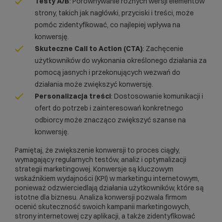
Testy A/B
: Porównywanie różnych wersji elementów
strony, takich jak nagłówki, przyciski i treści, może
pomóc zidentyfikować, co najlepiej wpływa na
konwersję.
Skuteczne Call to Action (
CTA
)
: Zachęcenie
użytkowników do wykonania określonego działania za
pomocą jasnych i przekonujących wezwań do
działania może zwiększyć konwersję.
Personalizacja treści
: Dostosowanie komunikacji i
ofert do potrzeb i zainteresowań konkretnego
odbiorcy może znacząco zwiększyć szanse na
konwersję.
Pamiętaj, że zwiększenie konwersji to proces ciągły,
wymagający regularnych testów, analiz i optymalizacji
strategii marketingowej. Konwersje są kluczowym
wskaźnikiem wydajności (KPI) w marketingu internetowym,
ponieważ odzwierciedlają działania użytkowników, które są
istotne dla biznesu. Analiza konwersji pozwala firmom
ocenić skuteczność swoich kampanii marketingowych,
strony internetowej czy aplikacji, a także zidentyfikować