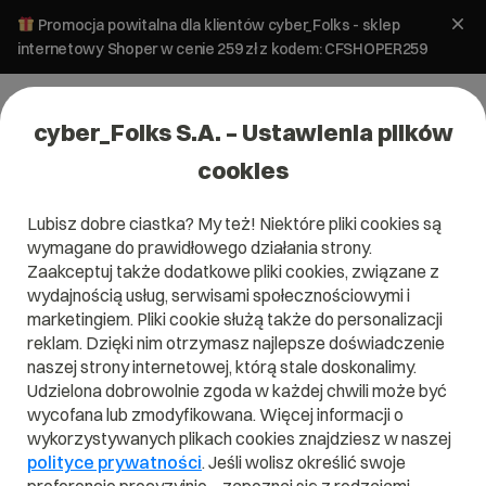
Promocja powitalna dla klientów cyber_Folks - sklep
internetowy Shoper w cenie 259 zł z kodem: CFSHOPER259
cyber_Folks S.A. – Ustawienia plików
cookies
Lubisz dobre ciastka? My też! Niektóre pliki cookies są
wymagane do prawidłowego działania strony.
Zaakceptuj także dodatkowe pliki cookies, związane z
wydajnością usług, serwisami społecznościowymi i
marketingiem. Pliki cookie służą także do personalizacji
reklam. Dzięki nim otrzymasz najlepsze doświadczenie
naszej strony internetowej, którą stale doskonalimy.
Udzielona dobrowolnie zgoda w każdej chwili może być
Czym jest Konwersja?
wycofana lub zmodyfikowana. Więcej informacji o
wykorzystywanych plikach cookies znajdziesz w naszej
Przeczytaj czym jest
Konwersja
w naszym słowniku.
polityce prywatności
. Jeśli wolisz określić swoje
Pomoże Ci to lepiej zrozumieć, czym dokładnie jest