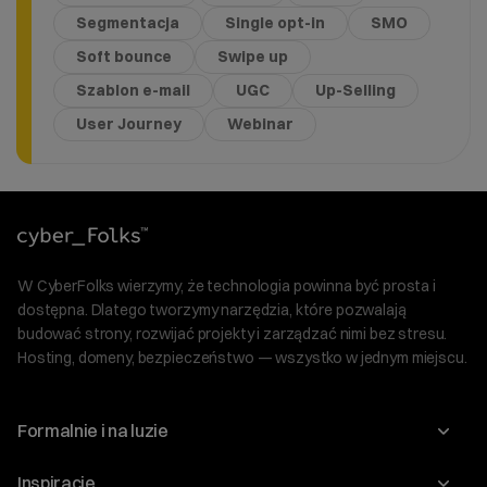
Segmentacja
Single opt-in
SMO
Soft bounce
Swipe up
Szablon e-mail
UGC
Up-Selling
User Journey
Webinar
W CyberFolks wierzymy, że technologia powinna być prosta i
dostępna. Dlatego tworzymy narzędzia, które pozwalają
budować strony, rozwijać projekty i zarządzać nimi bez stresu.
Hosting, domeny, bezpieczeństwo — wszystko w jednym miejscu.
Formalnie i na luzie
O nas
Inspiracje