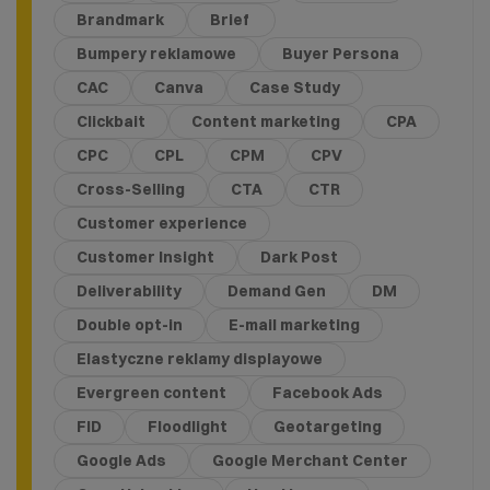
Brandmark
Brief
Bumpery reklamowe
Buyer Persona
CAC
Canva
Case Study
Clickbait
Content marketing
CPA
CPC
CPL
CPM
CPV
Cross-Selling
CTA
CTR
Customer experience
Customer Insight
Dark Post
Deliverability
Demand Gen
DM
Double opt-in
E-mail marketing
Elastyczne reklamy displayowe
Evergreen content
Facebook Ads
FID
Floodlight
Geotargeting
Google Ads
Google Merchant Center