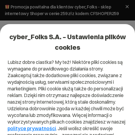
Promocja powitalna dla klientów cyber_Folks - sklep
internetowy Shoper w cenie 259 zł z kodem: CFSHOPER259
cyber_Folks S.A. – Ustawienia plików
cookies
Lubisz dobre ciastka? My też! Niektóre pliki cookies są
wymagane do prawidłowego działania strony.
Zaakceptuj także dodatkowe pliki cookies, związane z
wydajnością usług, serwisami społecznościowymi i
marketingiem. Pliki cookie służą także do personalizacji
reklam. Dzięki nim otrzymasz najlepsze doświadczenie
naszej strony internetowej, którą stale doskonalimy.
Udzielona dobrowolnie zgoda w każdej chwili może być
Czym jest CWV?
wycofana lub zmodyfikowana. Więcej informacji o
wykorzystywanych plikach cookies znajdziesz w naszej
Przeczytaj czym jest
CWV
w naszym słowniku.
polityce prywatności
. Jeśli wolisz określić swoje
Pomoże Ci to lepiej zrozumieć, czym dokładnie jest
CWV
i