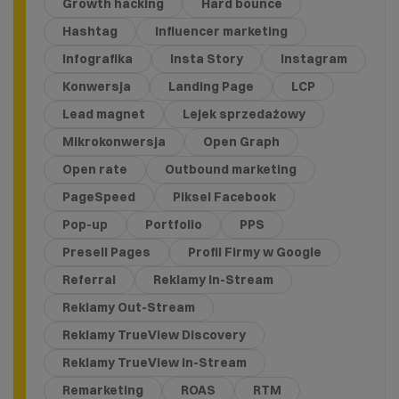
Growth hacking
Hard bounce
Hashtag
Influencer marketing
Infografika
Insta Story
Instagram
Konwersja
Landing Page
LCP
Lead magnet
Lejek sprzedażowy
Mikrokonwersja
Open Graph
Open rate
Outbound marketing
PageSpeed
Piksel Facebook
Pop-up
Portfolio
PPS
Presell Pages
Profil Firmy w Google
Referral
Reklamy In-Stream
Reklamy Out-Stream
Reklamy TrueView Discovery
Reklamy TrueView in-Stream
Remarketing
ROAS
RTM