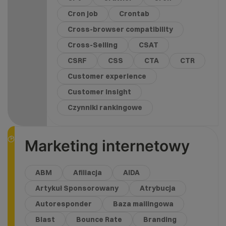
Cron job
Crontab
Cross-browser compatibility
Cross-Selling
CSAT
CSRF
CSS
CTA
CTR
Customer experience
Customer Insight
Czynniki rankingowe
Marketing internetowy
ABM
Afiliacja
AIDA
Artykuł Sponsorowany
Atrybucja
Autoresponder
Baza mailingowa
Blast
Bounce Rate
Branding