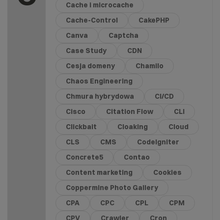
Cache i microcache
Cache-Control
CakePHP
Canva
Captcha
Case Study
CDN
Cesja domeny
Chamilo
Chaos Engineering
Chmura hybrydowa
CI/CD
Cisco
Citation Flow
CLI
Clickbait
Cloaking
Cloud
CLS
CMS
CodeIgniter
Concrete5
Contao
Content marketing
Cookies
Coppermine Photo Gallery
CPA
CPC
CPL
CPM
CPV
Crawler
Cron