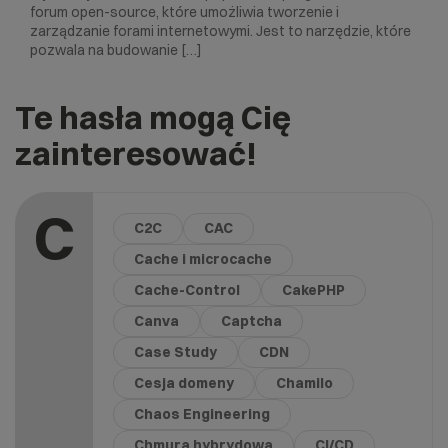
forum open-source, które umożliwia tworzenie i
zarządzanie forami internetowymi. Jest to narzędzie, które
pozwala na budowanie […]
Te hasła mogą Cię
zainteresować!
C
C2C
CAC
Cache i microcache
Cache-Control
CakePHP
Canva
Captcha
Case Study
CDN
Cesja domeny
Chamilo
Chaos Engineering
Chmura hybrydowa
CI/CD