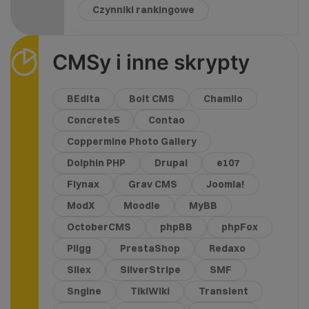
Czynniki rankingowe
CMSy i inne skrypty
BEdita
Bolt CMS
Chamilo
Concrete5
Contao
Coppermine Photo Gallery
Dolphin PHP
Drupal
e107
Flynax
Grav CMS
Joomla!
ModX
Moodle
MyBB
OctoberCMS
phpBB
phpFox
Pligg
PrestaShop
Redaxo
Silex
SilverStripe
SMF
Sngine
TikiWiki
Transient