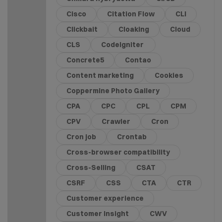
Cisco
Citation Flow
CLI
Clickbait
Cloaking
Cloud
CLS
CodeIgniter
Concrete5
Contao
Content marketing
Cookies
Coppermine Photo Gallery
CPA
CPC
CPL
CPM
CPV
Crawler
Cron
Cron job
Crontab
Cross-browser compatibility
Cross-Selling
CSAT
CSRF
CSS
CTA
CTR
Customer experience
Customer Insight
CWV