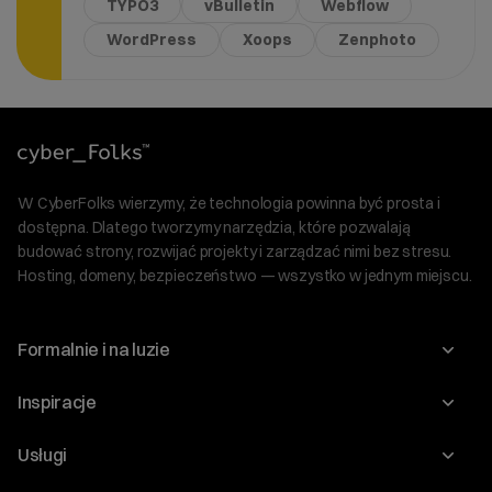
TYPO3
vBulletin
Webflow
WordPress
Xoops
Zenphoto
W CyberFolks wierzymy, że technologia powinna być prosta i
dostępna. Dlatego tworzymy narzędzia, które pozwalają
budować strony, rozwijać projekty i zarządzać nimi bez stresu.
Hosting, domeny, bezpieczeństwo — wszystko w jednym miejscu.
Formalnie i na luzie
O nas
Inspiracje
Relacje inwestorskie
Blog
Usługi
Program Korzyści dla Inwestorów
Słownik IT