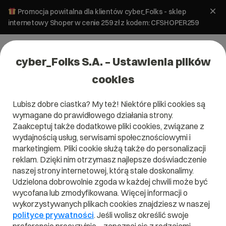
Promocja powitalna dla klientów cyber_Folks - sklep
internetowy Shoper w cenie 259 zł z kodem: CFSHOPER259
cyber_Folks S.A. – Ustawienia plików
cookies
Lubisz dobre ciastka? My też! Niektóre pliki cookies są
wymagane do prawidłowego działania strony.
Zaakceptuj także dodatkowe pliki cookies, związane z
wydajnością usług, serwisami społecznościowymi i
marketingiem. Pliki cookie służą także do personalizacji
reklam. Dzięki nim otrzymasz najlepsze doświadczenie
naszej strony internetowej, którą stale doskonalimy.
Udzielona dobrowolnie zgoda w każdej chwili może być
Czym jest CMS?
wycofana lub zmodyfikowana. Więcej informacji o
wykorzystywanych plikach cookies znajdziesz w naszej
Przeczytaj czym jest
CMS
w naszym słowniku.
polityce prywatności
. Jeśli wolisz określić swoje
Pomoże Ci to lepiej zrozumieć, czym dokładnie jest
CMS
i