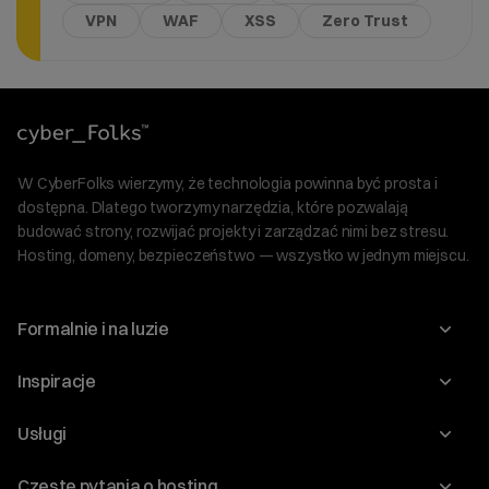
VPN
WAF
XSS
Zero Trust
W CyberFolks wierzymy, że technologia powinna być prosta i
dostępna. Dlatego tworzymy narzędzia, które pozwalają
budować strony, rozwijać projekty i zarządzać nimi bez stresu.
Hosting, domeny, bezpieczeństwo — wszystko w jednym miejscu.
Formalnie i na luzie
O nas
Inspiracje
Relacje inwestorskie
Blog
Usługi
Program Korzyści dla Inwestorów
Słownik IT
Domeny
Regulaminy i specyfikacje
Częste pytania o hosting