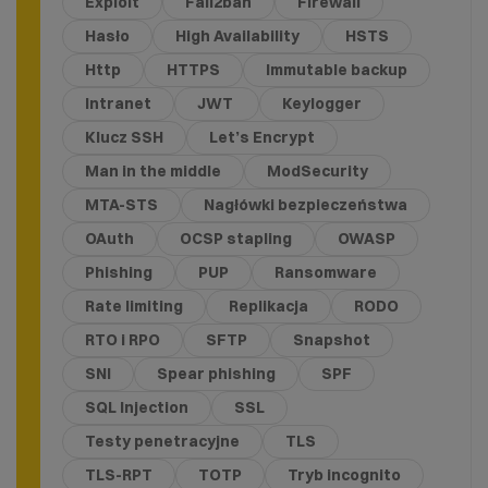
Exploit
Fail2ban
Firewall
Hasło
High Availability
HSTS
Http
HTTPS
Immutable backup
Intranet
JWT
Keylogger
Klucz SSH
Let’s Encrypt
Man in the middle
ModSecurity
MTA-STS
Nagłówki bezpieczeństwa
OAuth
OCSP stapling
OWASP
Phishing
PUP
Ransomware
Rate limiting
Replikacja
RODO
RTO i RPO
SFTP
Snapshot
SNI
Spear phishing
SPF
SQL Injection
SSL
Testy penetracyjne
TLS
TLS-RPT
TOTP
Tryb incognito