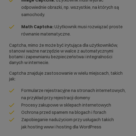
Image Captcha:
Użytkownik musi wybrać
odpowiednie obrazki, np. wszystkie, na których są
samochody.
Math Captcha:
Użytkownik musi rozwiązać proste
równanie matematyczne.
Captcha, mimo że może być irytująca dla użytkowników,
stanowi ważne narzędzie w walce z automatycznymi
botami i zapewnianiu bezpieczeństwa i integralności
danych w internecie.
Captcha znajduje zastosowanie w wielu miejscach, takich
jak:
Formularze rejestracyjne na stronach internetowych,
na przykład przy
rejestracji domeny
Procesy zakupowe w
sklepach internetowych
Ochrona przed spamem na blogach i forach
Zapobieganie nadużyciom przy usługach takich
jak
hosting www
i
hosting dla WordPress