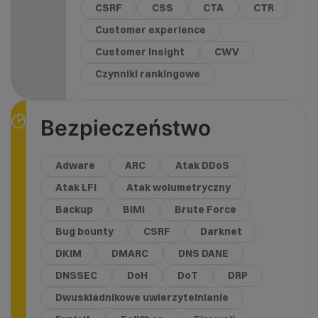
CSRF
CSS
CTA
CTR
Customer experience
Customer Insight
CWV
Czynniki rankingowe
Bezpieczeństwo
Adware
ARC
Atak DDoS
Atak LFI
Atak wolumetryczny
Backup
BIMI
Brute Force
Bug bounty
CSRF
Darknet
DKIM
DMARC
DNS DANE
DNSSEC
DoH
DoT
DRP
Dwuskładnikowe uwierzytelnianie