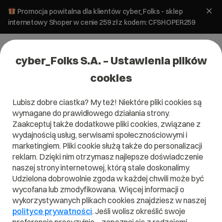
Promocja powitalna dla klientów cyber_Folks - sklep
internetowy Shoper w cenie 259 zł z kodem: CFSHOPER259
cyber_Folks S.A. – Ustawienia plików
cookies
Lubisz dobre ciastka? My też! Niektóre pliki cookies są
wymagane do prawidłowego działania strony.
Zaakceptuj także dodatkowe pliki cookies, związane z
wydajnością usług, serwisami społecznościowymi i
marketingiem. Pliki cookie służą także do personalizacji
reklam. Dzięki nim otrzymasz najlepsze doświadczenie
naszej strony internetowej, którą stale doskonalimy.
Udzielona dobrowolnie zgoda w każdej chwili może być
Czym jest Captcha?
wycofana lub zmodyfikowana. Więcej informacji o
wykorzystywanych plikach cookies znajdziesz w naszej
Przeczytaj czym jest
Captcha
w naszym słowniku.
polityce prywatności
. Jeśli wolisz określić swoje
Pomoże Ci to lepiej zrozumieć, czym dokładnie jest