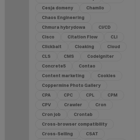
Cesja domeny
Chamilo
Chaos Engineering
Chmura hybrydowa
CI/CD
Cisco
Citation Flow
CLI
Clickbait
Cloaking
Cloud
CLS
CMS
CodeIgniter
Concrete5
Contao
Content marketing
Cookies
Coppermine Photo Gallery
CPA
CPC
CPL
CPM
CPV
Crawler
Cron
Cron job
Crontab
Cross-browser compatibility
Cross-Selling
CSAT