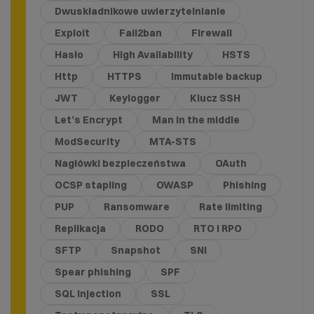
Dwuskładnikowe uwierzytelnianie
Exploit
Fail2ban
Firewall
Hasło
High Availability
HSTS
Http
HTTPS
Immutable backup
JWT
Keylogger
Klucz SSH
Let’s Encrypt
Man in the middle
ModSecurity
MTA-STS
Nagłówki bezpieczeństwa
OAuth
OCSP stapling
OWASP
Phishing
PUP
Ransomware
Rate limiting
Replikacja
RODO
RTO i RPO
SFTP
Snapshot
SNI
Spear phishing
SPF
SQL Injection
SSL