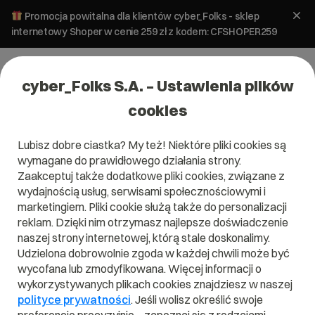
Promocja powitalna dla klientów cyber_Folks - sklep
internetowy Shoper w cenie 259 zł z kodem: CFSHOPER259
cyber_Folks S.A. – Ustawienia plików
cookies
Lubisz dobre ciastka? My też! Niektóre pliki cookies są
wymagane do prawidłowego działania strony.
Zaakceptuj także dodatkowe pliki cookies, związane z
wydajnością usług, serwisami społecznościowymi i
marketingiem. Pliki cookie służą także do personalizacji
reklam. Dzięki nim otrzymasz najlepsze doświadczenie
naszej strony internetowej, którą stale doskonalimy.
Udzielona dobrowolnie zgoda w każdej chwili może być
Czym jest Intranet?
wycofana lub zmodyfikowana. Więcej informacji o
wykorzystywanych plikach cookies znajdziesz w naszej
Przeczytaj czym jest
Intranet
w naszym słowniku.
polityce prywatności
. Jeśli wolisz określić swoje
Pomoże Ci to lepiej zrozumieć, czym dokładnie jest