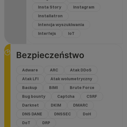
Insta Story
Instagram
Installatron
Intencja wyszukiwania
Interfejs
IoT
Bezpieczeństwo
Adware
ARC
Atak DDoS
Atak LFI
Atak wolumetryczny
Backup
BIMI
Brute Force
Bug bounty
Captcha
CSRF
Darknet
DKIM
DMARC
DNS DANE
DNSSEC
DoH
DoT
DRP