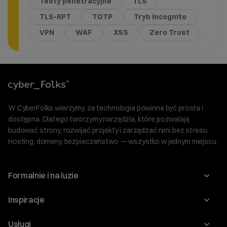
Testy penetracyjne
TLS
TLS-RPT
TOTP
Tryb incognito
VPN
WAF
XSS
Zero Trust
W CyberFolks wierzymy, że technologia powinna być prosta i
dostępna. Dlatego tworzymy narzędzia, które pozwalają
budować strony, rozwijać projekty i zarządzać nimi bez stresu.
Hosting, domeny, bezpieczeństwo — wszystko w jednym miejscu.
Formalnie i na luzie
O nas
Inspiracje
Relacje inwestorskie
Blog
Usługi