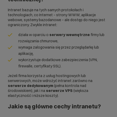
Intranet bazuje na tych samych protokołach i
technologiach, co Internet – strony WWW, aplikacje
webowe, systemy bazodanowe – ale dostęp do niego jest
ograniczony. Zwykle intranet:
działa w oparciu o
serwery wewnętrzne
firmy lub
rozwiązania chmurowe,
wymaga zalogowania się przez przeglądarkę lub
aplikację,
wykorzystuje dodatkowe zabezpieczenia (
VPN
,
firewalle,
certyfikaty SSL
).
Jeżeli firma korzysta z usług hostingowych lub
serwerowych, może wdrożyć intranet zarówno na
serwerze dedykowanym
(pełna kontrola nad
środowiskiem), jak i na
serwerze VPS
(większa
elastyczność i niższe koszty).
Jakie są główne cechy intranetu?