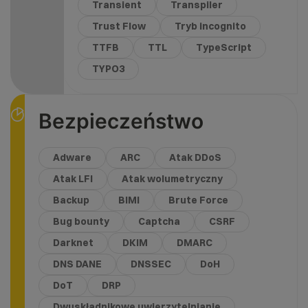
Transient
Transpiler
Trust Flow
Tryb incognito
TTFB
TTL
TypeScript
TYPO3
Bezpieczeństwo
Adware
ARC
Atak DDoS
Atak LFI
Atak wolumetryczny
Backup
BIMI
Brute Force
Bug bounty
Captcha
CSRF
Darknet
DKIM
DMARC
DNS DANE
DNSSEC
DoH
DoT
DRP
Dwuskładnikowe uwierzytelnianie