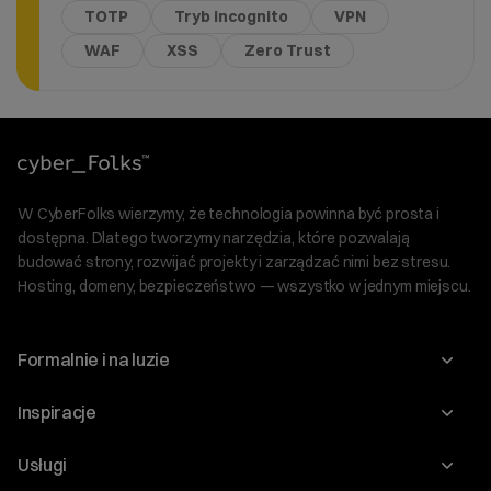
TOTP
Tryb incognito
VPN
WAF
XSS
Zero Trust
W CyberFolks wierzymy, że technologia powinna być prosta i
dostępna. Dlatego tworzymy narzędzia, które pozwalają
budować strony, rozwijać projekty i zarządzać nimi bez stresu.
Hosting, domeny, bezpieczeństwo — wszystko w jednym miejscu.
Formalnie i na luzie
O nas
Inspiracje
Relacje inwestorskie
Blog
Usługi
Program Korzyści dla Inwestorów