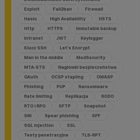
Exploit
Fail2ban
Firewall
Hasło
High Availability
HSTS
Http
HTTPS
Immutable backup
Intranet
JWT
Keylogger
Klucz SSH
Let’s Encrypt
Man in the middle
ModSecurity
MTA-STS
Nagłówki bezpieczeństwa
OAuth
OCSP stapling
OWASP
Phishing
PUP
Ransomware
Rate limiting
Replikacja
RODO
RTO i RPO
SFTP
Snapshot
SNI
Spear phishing
SPF
SQL Injection
SSL
Testy penetracyjne
TLS-RPT