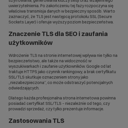
szyfrowania, generowania kluczy sesji oraz wzajemnego
uwierzytelnienia. Po zakończeniu tej fazy rozpoczyna się
właściwa transmisja danych w bezpieczny sposób. Warto
zaznaczyć, że TLS jest następcą protokołu
SSL
(Secure
Sockets Layer) i oferuje wyższy poziom bezpieczeństwa.
Znaczenie TLS dla SEO i zaufania
użytkowników
Wdrożenie TLS na stronie internetowej wpływa nie tylko na
bezpieczeństwo, ale także na widoczność w
wyszukiwarkach i zaufanie użytkowników. Google od lat
traktuje
HTTPS
jako czynnik rankingowy, a brak
certyfikatu
SSL
/TLS skutkuje oznaczeniem strony jako
„niezabezpieczona”, co może odstraszyć potencjalnych
odwiedzających.
Dlatego każda profesjonalna strona internetowa powinna
posiadać certyfikat SSL/TLS – niezależnie od tego, czy
prowadzi sprzedaż, czy tylko prezentuje informacje.
Zastosowania TLS