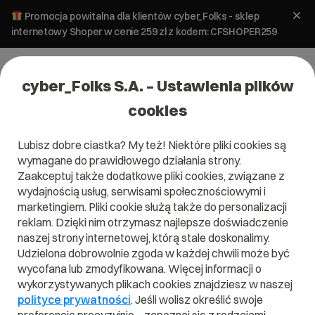
Promocja powitalna dla klientów cyber_Folks - sklep
internetowy Shoper w cenie 259 zł z kodem: CFSHOPER259
cyber_Folks S.A. – Ustawienia plików
cookies
Lubisz dobre ciastka? My też! Niektóre pliki cookies są
wymagane do prawidłowego działania strony.
Zaakceptuj także dodatkowe pliki cookies, związane z
wydajnością usług, serwisami społecznościowymi i
marketingiem. Pliki cookie służą także do personalizacji
reklam. Dzięki nim otrzymasz najlepsze doświadczenie
naszej strony internetowej, którą stale doskonalimy.
Udzielona dobrowolnie zgoda w każdej chwili może być
Czym jest TLS?
wycofana lub zmodyfikowana. Więcej informacji o
wykorzystywanych plikach cookies znajdziesz w naszej
Przeczytaj czym jest
TLS
w naszym słowniku.
polityce prywatności
. Jeśli wolisz określić swoje
Pomoże Ci to lepiej zrozumieć, czym dokładnie jest
TLS
i