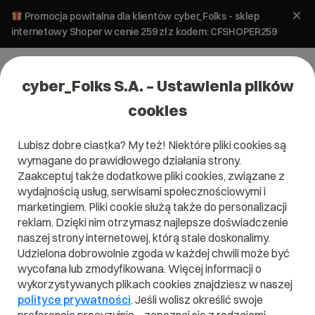
Promocja powitalna dla klientów cyber_Folks - sklep
internetowy Shoper w cenie 259 zł z kodem: CFSHOPER259
cyber_Folks S.A. – Ustawienia plików
cookies
Lubisz dobre ciastka? My też! Niektóre pliki cookies są
wymagane do prawidłowego działania strony.
Zaakceptuj także dodatkowe pliki cookies, związane z
wydajnością usług, serwisami społecznościowymi i
marketingiem. Pliki cookie służą także do personalizacji
reklam. Dzięki nim otrzymasz najlepsze doświadczenie
naszej strony internetowej, którą stale doskonalimy.
Udzielona dobrowolnie zgoda w każdej chwili może być
Czym jest Darknet?
wycofana lub zmodyfikowana. Więcej informacji o
wykorzystywanych plikach cookies znajdziesz w naszej
Przeczytaj czym jest
Darknet
w naszym słowniku.
polityce prywatności
. Jeśli wolisz określić swoje
Pomoże Ci to lepiej zrozumieć, czym dokładnie jest