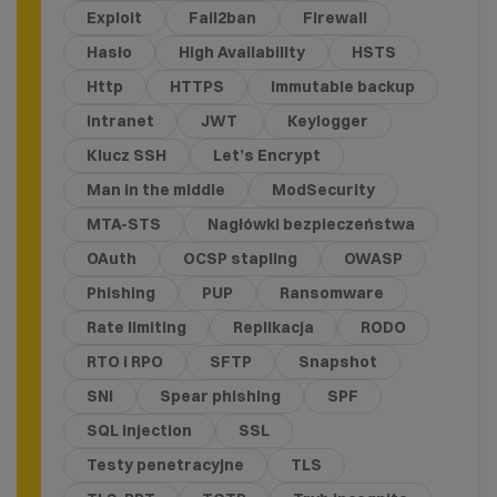
Exploit
Fail2ban
Firewall
Hasło
High Availability
HSTS
Http
HTTPS
Immutable backup
Intranet
JWT
Keylogger
Klucz SSH
Let’s Encrypt
Man in the middle
ModSecurity
MTA-STS
Nagłówki bezpieczeństwa
OAuth
OCSP stapling
OWASP
Phishing
PUP
Ransomware
Rate limiting
Replikacja
RODO
RTO i RPO
SFTP
Snapshot
SNI
Spear phishing
SPF
SQL Injection
SSL
Testy penetracyjne
TLS