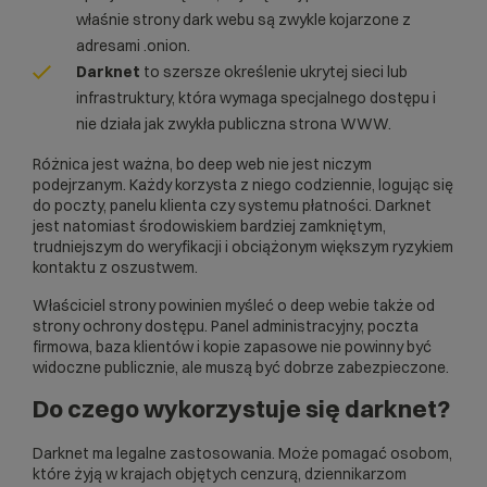
właśnie strony dark webu są zwykle kojarzone z
adresami .onion.
Darknet
to szersze określenie ukrytej sieci lub
infrastruktury, która wymaga specjalnego dostępu i
nie działa jak zwykła publiczna strona WWW.
Różnica jest ważna, bo deep web nie jest niczym
podejrzanym. Każdy korzysta z niego codziennie, logując się
do poczty, panelu klienta czy systemu płatności. Darknet
jest natomiast środowiskiem bardziej zamkniętym,
trudniejszym do weryfikacji i obciążonym większym ryzykiem
kontaktu z oszustwem.
Właściciel strony powinien myśleć o deep webie także od
strony ochrony dostępu. Panel administracyjny, poczta
firmowa, baza klientów i kopie zapasowe nie powinny być
widoczne publicznie, ale muszą być dobrze zabezpieczone.
Do czego wykorzystuje się darknet?
Darknet ma legalne zastosowania. Może pomagać osobom,
które żyją w krajach objętych cenzurą, dziennikarzom