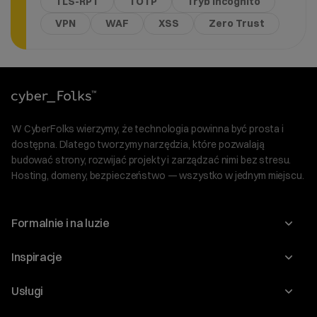
TLS-RPT
TOTP
Tryb incognito
VPN
WAF
XSS
Zero Trust
W CyberFolks wierzymy, że technologia powinna być prosta i
dostępna. Dlatego tworzymy narzędzia, które pozwalają
budować strony, rozwijać projekty i zarządzać nimi bez stresu.
Hosting, domeny, bezpieczeństwo — wszystko w jednym miejscu.
Formalnie i na luzie
O nas
Inspiracje
Relacje inwestorskie
Blog
Usługi
Program Korzyści dla Inwestorów
Słownik IT