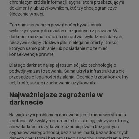
chroniącym źródła informacji, sygnalistom przekazującym
dokumenty lub użytkownikom, którzy chcą ograniczyć
śledzenie w sieci.
Ten sam mechanizm prywatności bywa jednak
wykorzystywany do działań niezgodnych z prawem. W
darknecie można trafić na oszustwa, wyłudzenia danych,
fałszywe sklepy, złośliwe pliki, nielegalne oferty i treści,
których samo pobranie lub posiadanie może mieć
konsekwencje prawne.
Dlatego darknet najlepiej rozumieć jako technologię o
podwójnym zastosowaniu. Sama ukryta infrastruktura nie
przesądza o legalności działania. Oceniać trzeba konkretny
cel, treść, usługę i zachowanie użytkownika.
Najważniejsze zagrożenia w
darknecie
Największym problemem dark webu jest trudna weryfikacja
zaufania. W zwykłym internecie też istnieją fałszywe strony,
ale w darknecie użytkownik częściej działa bez jasnych
sygnałów wiarygodności, bez znanej marki, bez widocznych
danych operatora i bez prostego sposobu sprawdzenia, kto