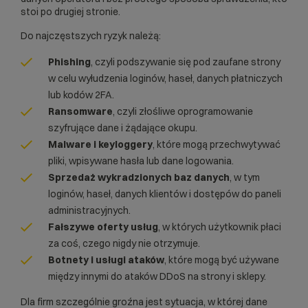
stoi po drugiej stronie.
Do najczęstszych ryzyk należą:
Phishing
, czyli podszywanie się pod zaufane strony
w celu wyłudzenia loginów, haseł, danych płatniczych
lub kodów 2FA.
Ransomware
, czyli złośliwe oprogramowanie
szyfrujące dane i żądające okupu.
Malware i keyloggery
, które mogą przechwytywać
pliki, wpisywane hasła lub dane logowania.
Sprzedaż wykradzionych baz danych
, w tym
loginów, haseł, danych klientów i dostępów do paneli
administracyjnych.
Fałszywe oferty usług
, w których użytkownik płaci
za coś, czego nigdy nie otrzymuje.
Botnety i usługi ataków
, które mogą być używane
między innymi do
ataków DDoS
na strony i sklepy.
Dla firm szczególnie groźna jest sytuacja, w której dane