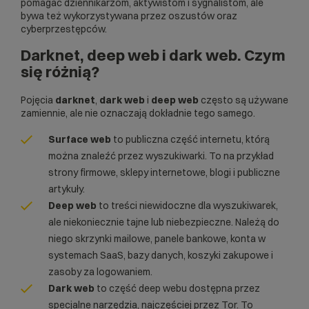
pomagać dziennikarzom, aktywistom i sygnalistom, ale
bywa też wykorzystywana przez oszustów oraz
cyberprzestępców.
Darknet, deep web i dark web. Czym
się różnią?
Pojęcia
darknet
,
dark web
i
deep web
często są używane
zamiennie, ale nie oznaczają dokładnie tego samego.
Surface web
to publiczna część internetu, którą
można znaleźć przez wyszukiwarki. To na przykład
strony firmowe, sklepy internetowe, blogi i publiczne
artykuły.
Deep web
to treści niewidoczne dla wyszukiwarek,
ale niekoniecznie tajne lub niebezpieczne. Należą do
niego skrzynki mailowe, panele bankowe, konta w
systemach SaaS, bazy danych, koszyki zakupowe i
zasoby za logowaniem.
Dark web
to część deep webu dostępna przez
specjalne narzędzia, najczęściej przez Tor. To