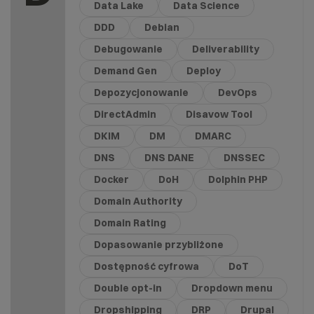
Data Lake
Data Science
DDD
Debian
Debugowanie
Deliverability
Demand Gen
Deploy
Depozycjonowanie
DevOps
DirectAdmin
Disavow Tool
DKIM
DM
DMARC
DNS
DNS DANE
DNSSEC
Docker
DoH
Dolphin PHP
Domain Authority
Domain Rating
Dopasowanie przybliżone
Dostępność cyfrowa
DoT
Double opt-in
Dropdown menu
Dropshipping
DRP
Drupal