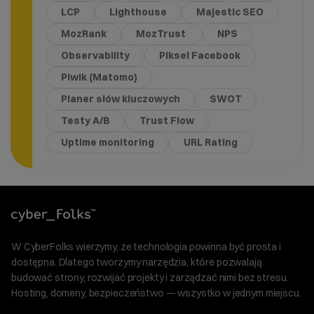
LCP
Lighthouse
Majestic SEO
MozRank
MozTrust
NPS
Observability
Piksel Facebook
Piwik (Matomo)
Planer słów kluczowych
SWOT
Testy A/B
Trust Flow
Uptime monitoring
URL Rating
W CyberFolks wierzymy, że technologia powinna być prosta i
dostępna. Dlatego tworzymy narzędzia, które pozwalają
budować strony, rozwijać projekty i zarządzać nimi bez stresu.
Hosting, domeny, bezpieczeństwo — wszystko w jednym miejscu.