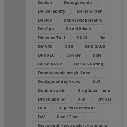
Debian
Debugowanie
Deliverability
Demand Gen
Deploy
Depozycjonowanie
DevOps
DirectAdmin
Disavow Tool
DKIM
DM
DMARC
DNS
DNS DANE
DNSSEC
Docker
DoH
Dolphin PHP
Domain Rating
Dopasowanie przybliżone
Dostępność cyfrowa
DoT
Double opt-in
Dropdown menu
Dropshipping
DRP
Drupal
DSA
Duplicate content
DW
Dwell Time
Dwuskładnikowe uwierzytelnianie