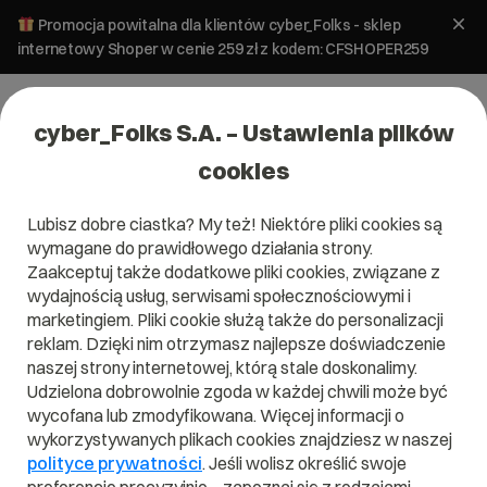
Promocja powitalna dla klientów cyber_Folks - sklep
internetowy Shoper w cenie 259 zł z kodem: CFSHOPER259
cyber_Folks S.A. – Ustawienia plików
cookies
Lubisz dobre ciastka? My też! Niektóre pliki cookies są
wymagane do prawidłowego działania strony.
Zaakceptuj także dodatkowe pliki cookies, związane z
wydajnością usług, serwisami społecznościowymi i
marketingiem. Pliki cookie służą także do personalizacji
reklam. Dzięki nim otrzymasz najlepsze doświadczenie
naszej strony internetowej, którą stale doskonalimy.
Udzielona dobrowolnie zgoda w każdej chwili może być
Czym jest Domain Authority?
wycofana lub zmodyfikowana. Więcej informacji o
wykorzystywanych plikach cookies znajdziesz w naszej
Przeczytaj czym jest
Domain Authority
w naszym
polityce prywatności
. Jeśli wolisz określić swoje
słowniku.