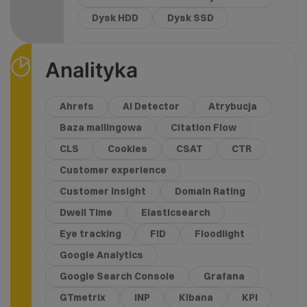
Dysk HDD
Dysk SSD
Analityka
Ahrefs
AI Detector
Atrybucja
Baza mailingowa
Citation Flow
CLS
Cookies
CSAT
CTR
Customer experience
Customer Insight
Domain Rating
Dwell Time
Elasticsearch
Eye tracking
FID
Floodlight
Google Analytics
Google Search Console
Grafana
GTmetrix
INP
Kibana
KPI