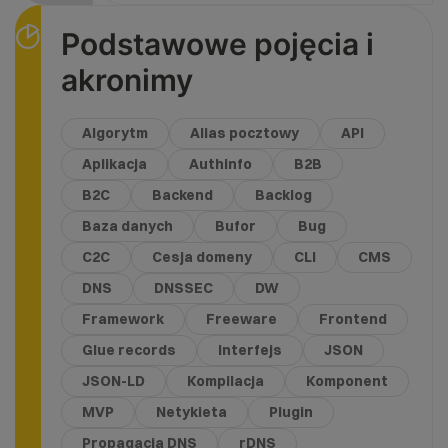
Podstawowe pojęcia i
akronimy
Algorytm
Alias pocztowy
API
Aplikacja
Authinfo
B2B
B2C
Backend
Backlog
Baza danych
Bufor
Bug
C2C
Cesja domeny
CLI
CMS
DNS
DNSSEC
DW
Framework
Freeware
Frontend
Glue records
Interfejs
JSON
JSON-LD
Kompilacja
Komponent
MVP
Netykieta
Plugin
Propagacja DNS
rDNS