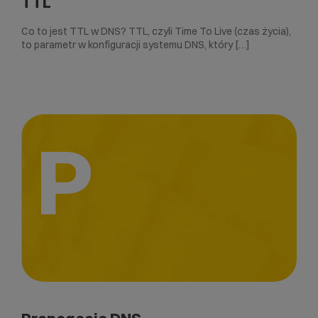
TTL
Co to jest TTL w DNS? TTL, czyli Time To Live (czas życia),
to parametr w konfiguracji systemu DNS, który […]
P