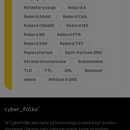
Refaktoryzacja
Rekord A
Rekord AAAA
Rekord CAA
Rekord CNAME
Rekord MX
Rekord NS
Rekord PTR
Rekord SRV
Rekord TXT
Repozytorium
Split-horizon DNS
Strona internetowa
Subdomena
TLD
TTL
URL
Webmail
whois
Wildcard DNS
W CyberFolks wierzymy, że technologia powinna być prosta i
dostępna. Dlatego tworzymy narzędzia, które pozwalają