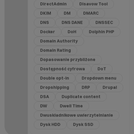
DirectAdmin
Disavow Tool
DKIM
DM
DMARC
DNS
DNS DANE
DNSSEC
Docker
DoH
Dolphin PHP
Domain Authority
Domain Rating
Dopasowanie przybliżone
Dostępność cyfrowa
DoT
Double opt-in
Dropdown menu
Dropshipping
DRP
Drupal
DSA
Duplicate content
DW
Dwell Time
Dwuskładnikowe uwierzytelnianie
Dysk HDD
Dysk SSD