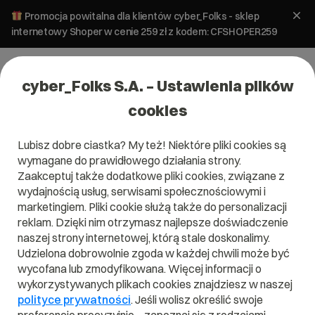
Promocja powitalna dla klientów cyber_Folks - sklep
internetowy Shoper w cenie 259 zł z kodem: CFSHOPER259
cyber_Folks S.A. – Ustawienia plików
cookies
Lubisz dobre ciastka? My też! Niektóre pliki cookies są
wymagane do prawidłowego działania strony.
Zaakceptuj także dodatkowe pliki cookies, związane z
wydajnością usług, serwisami społecznościowymi i
marketingiem. Pliki cookie służą także do personalizacji
reklam. Dzięki nim otrzymasz najlepsze doświadczenie
naszej strony internetowej, którą stale doskonalimy.
Udzielona dobrowolnie zgoda w każdej chwili może być
Czym jest Debugowanie?
wycofana lub zmodyfikowana. Więcej informacji o
wykorzystywanych plikach cookies znajdziesz w naszej
Przeczytaj czym jest
Debugowanie
w naszym słowniku.
polityce prywatności
. Jeśli wolisz określić swoje
Pomoże Ci to lepiej zrozumieć, czym dokładnie jest