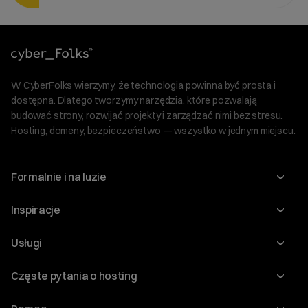
W CyberFolks wierzymy, że technologia powinna być prosta i
dostępna. Dlatego tworzymy narzędzia, które pozwalają
budować strony, rozwijać projekty i zarządzać nimi bez stresu.
Hosting, domeny, bezpieczeństwo — wszystko w jednym miejscu.
Formalnie i na luzie
O nas
Inspiracje
Relacje inwestorskie
Blog
Usługi
Program Korzyści dla Inwestorów
Słownik IT
Domeny
Regulaminy i specyfikacje
Częste pytania o hosting
WordPress
Certyfikaty SSL
Raporty i dokumenty
Jak przenieść stronę?
Audyt stron