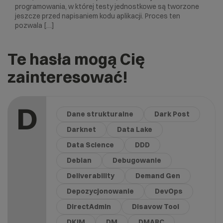
programowania, w której testy jednostkowe są tworzone
jeszcze przed napisaniem kodu aplikacji. Proces ten
pozwala […]
Te hasła mogą Cię
zainteresować!
D
Dane strukturalne
Dark Post
Darknet
Data Lake
Data Science
DDD
Debian
Debugowanie
Deliverability
Demand Gen
Depozycjonowanie
DevOps
DirectAdmin
Disavow Tool
DKIM
DM
DMARC