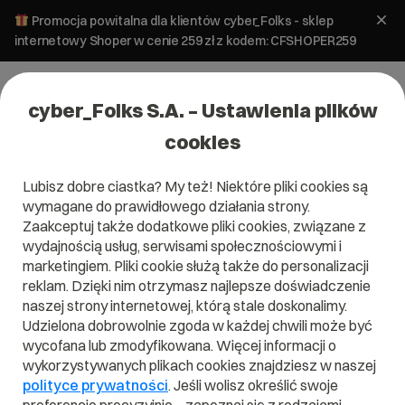
Promocja powitalna dla klientów cyber_Folks - sklep
internetowy Shoper w cenie 259 zł z kodem: CFSHOPER259
cyber_Folks S.A. – Ustawienia plików
cookies
Lubisz dobre ciastka? My też! Niektóre pliki cookies są
wymagane do prawidłowego działania strony.
Zaakceptuj także dodatkowe pliki cookies, związane z
wydajnością usług, serwisami społecznościowymi i
marketingiem. Pliki cookie służą także do personalizacji
reklam. Dzięki nim otrzymasz najlepsze doświadczenie
naszej strony internetowej, którą stale doskonalimy.
Udzielona dobrowolnie zgoda w każdej chwili może być
Czym jest Deploy?
wycofana lub zmodyfikowana. Więcej informacji o
wykorzystywanych plikach cookies znajdziesz w naszej
Przeczytaj czym jest
Deploy
w naszym słowniku.
polityce prywatności
. Jeśli wolisz określić swoje
Pomoże Ci to lepiej zrozumieć, czym dokładnie jest
Deploy
i