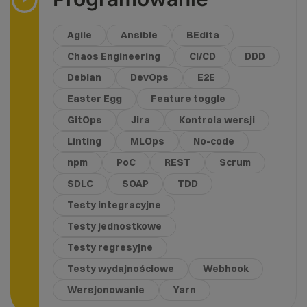
Agile
Ansible
BEdita
Chaos Engineering
CI/CD
DDD
Debian
DevOps
E2E
Easter Egg
Feature toggle
GitOps
Jira
Kontrola wersji
Linting
MLOps
No-code
npm
PoC
REST
Scrum
SDLC
SOAP
TDD
Testy integracyjne
Testy jednostkowe
Testy regresyjne
Testy wydajnościowe
Webhook
Wersjonowanie
Yarn