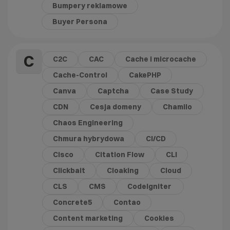
Bumpery reklamowe
Buyer Persona
C
C2C
CAC
Cache i microcache
Cache-Control
CakePHP
Canva
Captcha
Case Study
CDN
Cesja domeny
Chamilo
Chaos Engineering
Chmura hybrydowa
CI/CD
Cisco
Citation Flow
CLI
Clickbait
Cloaking
Cloud
CLS
CMS
CodeIgniter
Concrete5
Contao
Content marketing
Cookies