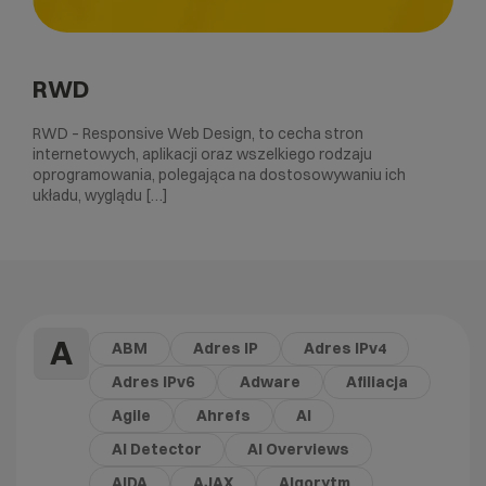
RWD
RWD – Responsive Web Design, to cecha stron
internetowych, aplikacji oraz wszelkiego rodzaju
oprogramowania, polegająca na dostosowywaniu ich
układu, wyglądu […]
A
ABM
Adres IP
Adres IPv4
Adres IPv6
Adware
Afiliacja
Agile
Ahrefs
AI
AI Detector
AI Overviews
AIDA
AJAX
Algorytm