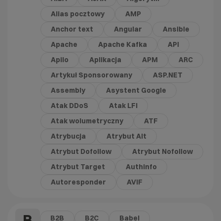
Alias pocztowy
AMP
Anchor text
Angular
Ansible
Apache
Apache Kafka
API
Apilo
Aplikacja
APM
ARC
Artykuł Sponsorowany
ASP.NET
Assembly
Asystent Google
Atak DDoS
Atak LFI
Atak wolumetryczny
ATF
Atrybucja
Atrybut Alt
Atrybut Dofollow
Atrybut Nofollow
Atrybut Target
Authinfo
Autoresponder
AVIF
B
B2B
B2C
Babel