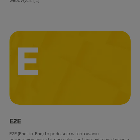
webowych. […]
E
E2E
E2E (End-to-End) to podejście w testowaniu
oprogramowania, którego celem jest sprawdzenie działania