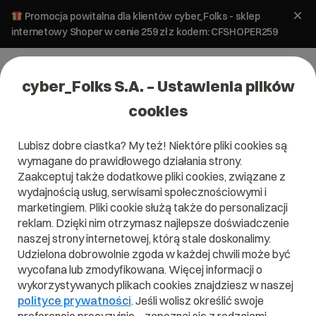
Promocja powitalna dla klientów cyber_Folks - sklep
internetowy Shoper w cenie 259 zł z kodem: CFSHOPER259
cyber_Folks S.A. – Ustawienia plików
cookies
Lubisz dobre ciastka? My też! Niektóre pliki cookies są
wymagane do prawidłowego działania strony.
Zaakceptuj także dodatkowe pliki cookies, związane z
wydajnością usług, serwisami społecznościowymi i
marketingiem. Pliki cookie służą także do personalizacji
reklam. Dzięki nim otrzymasz najlepsze doświadczenie
naszej strony internetowej, którą stale doskonalimy.
Udzielona dobrowolnie zgoda w każdej chwili może być
Słownik IT - Programowanie
wycofana lub zmodyfikowana. Więcej informacji o
wykorzystywanych plikach cookies znajdziesz w naszej
Poznaj pojęcia, które pomogą Ci lepiej zrozumieć świat IT i
polityce prywatności
. Jeśli wolisz określić swoje
hostingu. Ponad 40 prostych definicji - od "alias pocztowy"