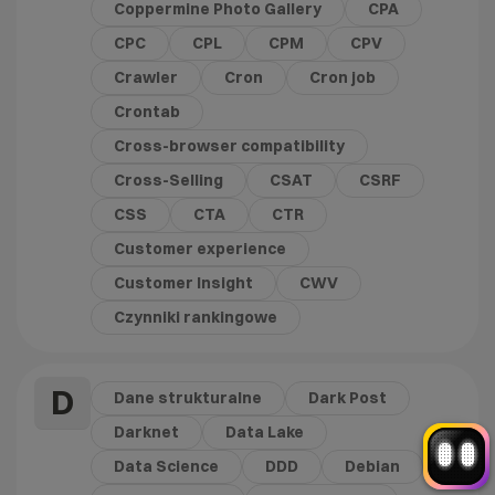
Coppermine Photo Gallery
CPA
CPC
CPL
CPM
CPV
Crawler
Cron
Cron job
Crontab
Cross-browser compatibility
Cross-Selling
CSAT
CSRF
Witaj! Jestem robo_Folks.
W czym mogę pomóc?
CSS
CTA
CTR
Kliknij kafelek albo napisz wiadomość
Customer experience
— znajdziemy rozwiązanie
Wybór hostingu
Wybór domeny
Customer Insight
CWV
Bazy danych
Konfiguracja email
Czynniki rankingowe
+
Optymalizacja wydajności
więcej
D
Dane strukturalne
Dark Post
Darknet
Data Lake
Data Science
DDD
Debian