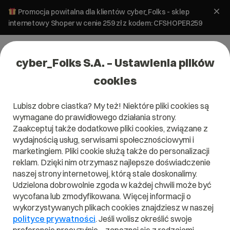
Promocja powitalna dla klientów cyber_Folks - sklep
internetowy Shoper w cenie 259 zł z kodem: CFSHOPER259
cyber_Folks S.A. – Ustawienia plików
cookies
Lubisz dobre ciastka? My też! Niektóre pliki cookies są
wymagane do prawidłowego działania strony.
Zaakceptuj także dodatkowe pliki cookies, związane z
wydajnością usług, serwisami społecznościowymi i
marketingiem. Pliki cookie służą także do personalizacji
reklam. Dzięki nim otrzymasz najlepsze doświadczenie
naszej strony internetowej, którą stale doskonalimy.
Udzielona dobrowolnie zgoda w każdej chwili może być
Czym jest Asystent Google?
wycofana lub zmodyfikowana. Więcej informacji o
wykorzystywanych plikach cookies znajdziesz w naszej
Przeczytaj czym jest
Asystent Google
w naszym
polityce prywatności
. Jeśli wolisz określić swoje
słowniku.