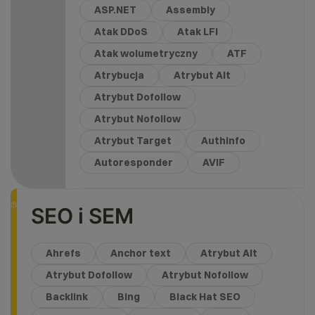
ASP.NET
Assembly
Atak DDoS
Atak LFI
Atak wolumetryczny
ATF
Atrybucja
Atrybut Alt
Atrybut Dofollow
Atrybut Nofollow
Atrybut Target
Authinfo
Autoresponder
AVIF
SEO i SEM
Ahrefs
Anchor text
Atrybut Alt
Atrybut Dofollow
Atrybut Nofollow
Backlink
Bing
Black Hat SEO