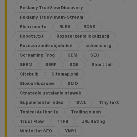
Reklamy TrueView Discovery
Reklamy TrueView in-Stream
Rich results
RLSA
ROAS
Robots.txt
Rozszerzenie lokalizacji
Rozszerzenie objaśnień
schema.org
Screaming Frog
SEM
SEO
SERM
SERP
SGE
Short tail
Sitebulb
Sitemap.xml
Słowo kluczowe
SMO
Strategie ustalania stawek
Supplemental index
SWL
Tiny text
Topical Authority
Trailing slash
Trust Flow
TTFB
URL Rating
White Hat SEO
YMYL