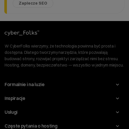
Zaplecze SEO
W CyberFolks wierzymy, że technologia powinna być prosta i
dostępna. Dlatego tworzymy narzędzia, które pozwalają
budować strony, rozwijać projekty i zarządzać nimi bez stresu.
Hosting, domeny, bezpieczeństwo — wszystko w jednym miejscu.
Formalnie i na luzie
O nas
Inspiracje
Relacje inwestorskie
Blog
Usługi
Program Korzyści dla Inwestorów
Słownik IT
Domeny
Regulaminy i specyfikacje
Częste pytania o hosting