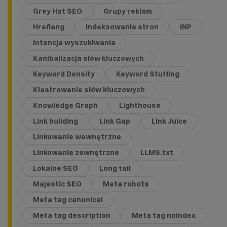
Grey Hat SEO
Grupy reklam
Hreflang
Indeksowanie stron
INP
Intencja wyszukiwania
Kanibalizacja słów kluczowych
Keyword Density
Keyword Stuffing
Klastrowanie słów kluczowych
Knowledge Graph
Lighthouse
Link building
Link Gap
Link Juice
Linkowanie wewnętrzne
Linkowanie zewnętrzne
LLMS.txt
Lokalne SEO
Long tail
Majestic SEO
Meta robots
Meta tag canonical
Meta tag description
Meta tag noindex