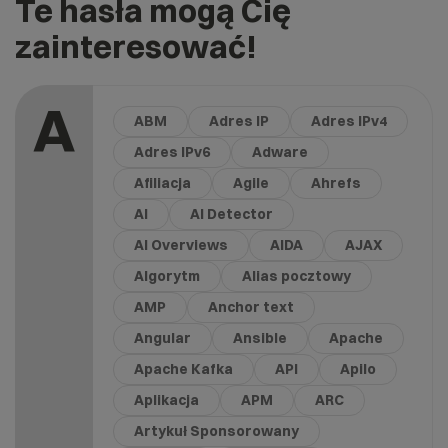
Te hasła mogą Cię
zainteresować!
A
ABM
Adres IP
Adres IPv4
Adres IPv6
Adware
Afiliacja
Agile
Ahrefs
AI
AI Detector
AI Overviews
AIDA
AJAX
Algorytm
Alias pocztowy
AMP
Anchor text
Angular
Ansible
Apache
Apache Kafka
API
Apilo
Aplikacja
APM
ARC
Artykuł Sponsorowany