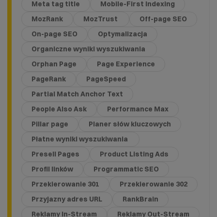
Meta tag title
Mobile-First Indexing
MozRank
MozTrust
Off-page SEO
On-page SEO
Optymalizacja
Organiczne wyniki wyszukiwania
Orphan Page
Page Experience
PageRank
PageSpeed
Partial Match Anchor Text
People Also Ask
Performance Max
Pillar page
Planer słów kluczowych
Płatne wyniki wyszukiwania
Presell Pages
Product Listing Ads
Profil linków
Programmatic SEO
Przekierowanie 301
Przekierowanie 302
Przyjazny adres URL
RankBrain
Reklamy In-Stream
Reklamy Out-Stream