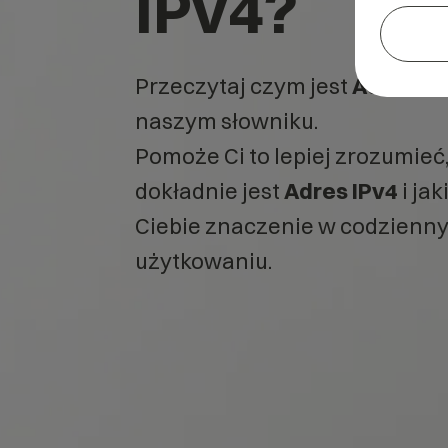
IPv4?
Przeczytaj czym jest
Adres IP
naszym słowniku.
Pomoże Ci to lepiej zrozumieć
dokładnie jest
Adres IPv4
i jak
Ciebie znaczenie w codzienn
użytkowaniu.