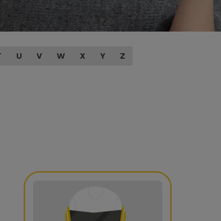
T
U
V
W
X
Y
Z