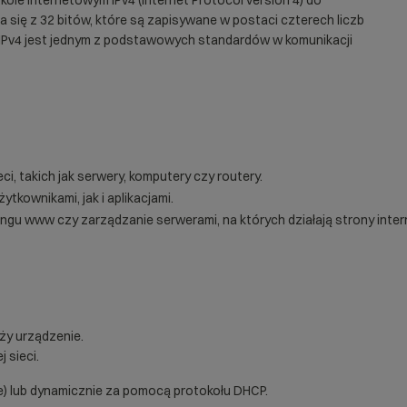
kole internetowym IPv4 (Internet Protocol version 4) do
a się z 32 bitów, które są zapisywane w postaci czterech liczb
. IPv4 jest jednym z podstawowych standardów w komunikacji
ci, takich jak serwery, komputery czy routery.
ytkownikami, jak i aplikacjami.
ingu www
czy zarządzanie serwerami, na których działają strony inte
eży urządzenie.
 sieci.
e) lub dynamicznie za pomocą protokołu DHCP.