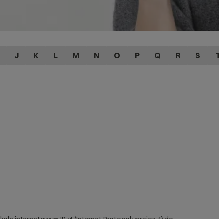
J
K
L
M
N
O
P
Q
R
S