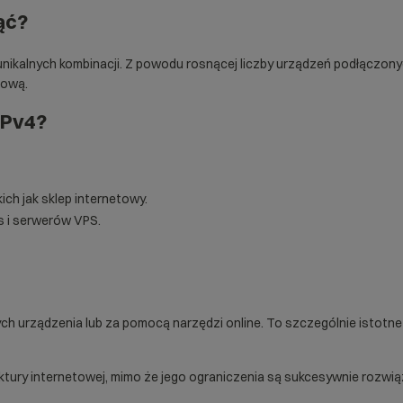
ąć?
a unikalnych kombinacji. Z powodu rosnącej liczby urządzeń podłączo
sową.
IPv4?
ich jak
sklep internetowy
.
s
i
serwerów VPS
.
h urządzenia lub za pomocą narzędzi online. To szczególnie istotne 
tury internetowej, mimo że jego ograniczenia są sukcesywnie rozwiąz