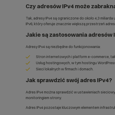
Czy adresów IPv4 może zabrakn
Tak, adresy IPv4 są ograniczone do około 4,3 miliard
IPv6, który oferuje znacznie większą przestrzeń adre
Jakie są zastosowania adresów 
Adresy IPv4 są niezbędne do funkcjonowania:
Stron internetowych i platform e-commerce, tak
Usług hostingowych, w tym
hostingu WordPres
Sieci lokalnych w firmach i domach.
Jak sprawdzić swój adres IPv4?
Adres IPv4 można sprawdzić w ustawieniach sieciowyc
monitoringiem strony
.
Adres IPv4 pozostaje kluczowym elementem infrastruk