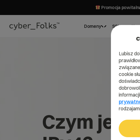
Promocja powitalna
Domeny
SSL
Hos
c
Lubisz do
prawidłow
związane 
cookie sł
doświadcz
dobrowoln
informacj
prywatn
rodzajami
Czym jest 