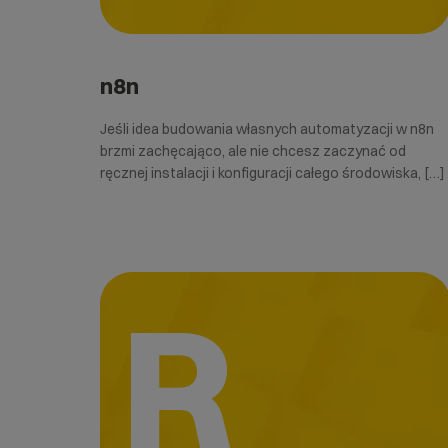
n8n
Jeśli idea budowania własnych automatyzacji w n8n
brzmi zachęcająco, ale nie chcesz zaczynać od
ręcznej instalacji i konfiguracji całego środowiska, […]
R