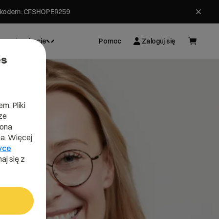
ł z kodem: CFSHOPER259
Inspiracje
Pomoc
Zaloguj się
es
m. Pliki
ze
lona
a. Więcej
yce
aj się z