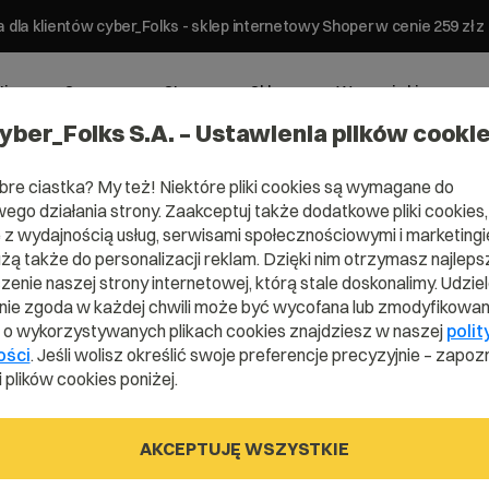
 dla klientów cyber_Folks - sklep internetowy Shoper w cenie 259 z
ting
Serwery
Strony
Sklepy
Wsparcie biznesowe
yber_Folks S.A. – Ustawienia plików cooki
bre ciastka? My też! Niektóre pliki cookies są wymagane do
ego działania strony. Zaakceptuj także dodatkowe pliki cookies,
z wydajnością usług, serwisami społecznościowymi i marketingie
użą także do personalizacji reklam. Dzięki nim otrzymasz najleps
enie naszej strony internetowej, którą stale doskonalimy. Udzie
ie zgoda w każdej chwili może być wycofana lub zmodyfikowan
i o wykorzystywanych plikach cookies znajdziesz w naszej
polit
ości
. Jeśli wolisz określić swoje preferencje precyzyjnie – zapozn
 plików cookies poniżej.
Adres
AKCEPTUJĘ WSZYSTKIE