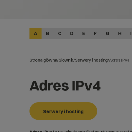
A
B
C
D
E
F
G
H
I
Strona główna
/
Słownik
/
Serwery i hosting
/
Adres IPv4
Adres IPv4
Serwery i hosting