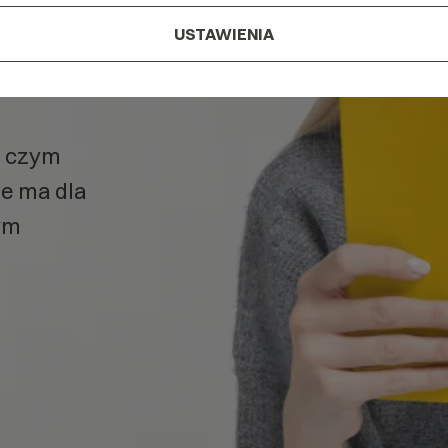
USTAWIENIA
v4
w
, czym
ie ma dla
ym