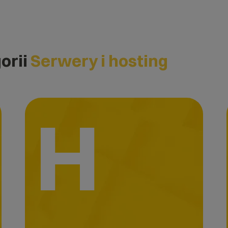
orii
Serwery i hosting
H