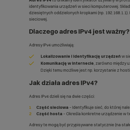
Adres IPv4
to unikalny identyfikator używany w proto
identyfikowania urządzeń w sieci komputerowej. Skład
dziesiętnych oddzielonych kropkami (np. 192.168.1.1)
sieciowej.
Dlaczego adres IPv4 jest ważny?
Adresy IPv4 umożliwiają:
Lokalizowanie i identyfikację urządzeń
w sie
Komunikację w internecie
, zarówno między uż
Dzięki temu możliwe jest np. korzystanie z
host
Jak działa adres IPv4?
Adres IPv4 dzieli się na dwie części:
Część sieciowa
– Identyfikuje sieć, do której nal
Część hosta
– Określa konkretne urządzenie w tej
Adresy te mogą być przypisywane statycznie (na stał