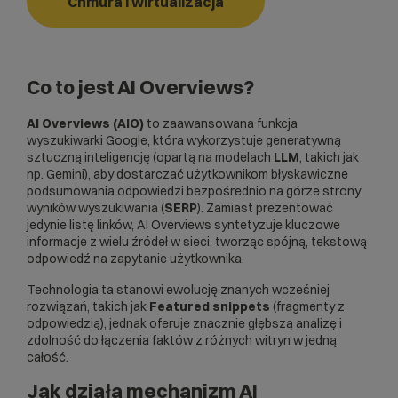
Chmura i wirtualizacja
Co to jest
AI Overviews?
AI Overviews (AIO)
to zaawansowana funkcja
wyszukiwarki Google, która wykorzystuje generatywną
sztuczną inteligencję (opartą na modelach
LLM
, takich jak
np. Gemini), aby dostarczać użytkownikom błyskawiczne
podsumowania odpowiedzi bezpośrednio na górze strony
wyników wyszukiwania (
SERP
). Zamiast prezentować
jedynie listę linków, AI Overviews syntetyzuje kluczowe
informacje z wielu źródeł w sieci, tworząc spójną, tekstową
odpowiedź na zapytanie użytkownika.
Technologia ta stanowi ewolucję znanych wcześniej
rozwiązań, takich jak
Featured snippets
(fragmenty z
odpowiedzią), jednak oferuje znacznie głębszą analizę i
zdolność do łączenia faktów z różnych witryn w jedną
całość.
Jak działa mechanizm AI