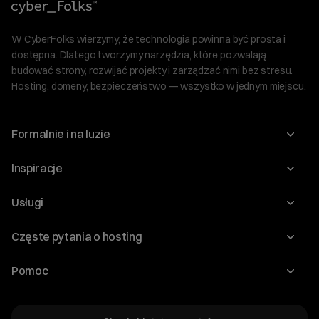
W CyberFolks wierzymy, że technologia powinna być prosta i
dostępna. Dlatego tworzymy narzędzia, które pozwalają
budować strony, rozwijać projekty i zarządzać nimi bez stresu.
Hosting, domeny, bezpieczeństwo — wszystko w jednym miejscu.
Formalnie i na luzie
O nas
Inspiracje
Relacje inwestorskie
Blog
Usługi
Program Korzyści dla Inwestorów
Słownik IT
Domeny
Regulaminy i specyfikacje
Częste pytania o hosting
WordPress
Certyfikaty SSL
Raporty i dokumenty
Jak przenieść stronę?
Audyt stron
Pomoc
Hosting www
Cennik domen
Jak przenieść domenę?
Generator polityki prywatności
Pomoc cyber_Folks
Hosting dla WordPress
Cennik hostingu, vps, ssl
Jak założyć stronę na WordPress?
Program partnerski