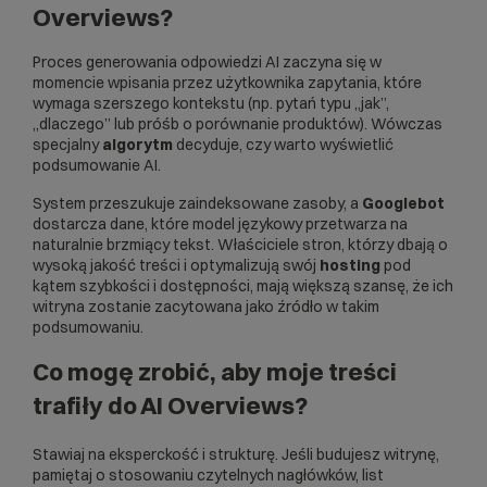
Overviews?
Proces generowania odpowiedzi AI zaczyna się w
momencie wpisania przez użytkownika zapytania, które
wymaga szerszego kontekstu (np. pytań typu „jak”,
„dlaczego” lub próśb o porównanie produktów). Wówczas
specjalny
algorytm
decyduje, czy warto wyświetlić
podsumowanie AI.
System przeszukuje zaindeksowane zasoby, a
Googlebot
dostarcza dane, które model językowy przetwarza na
naturalnie brzmiący tekst. Właściciele stron, którzy dbają o
wysoką jakość treści i optymalizują swój
hosting
pod
kątem szybkości i dostępności, mają większą szansę, że ich
witryna zostanie zacytowana jako źródło w takim
podsumowaniu.
Co mogę zrobić, aby moje treści
trafiły do AI Overviews?
Stawiaj na eksperckość i strukturę. Jeśli budujesz witrynę,
pamiętaj o stosowaniu czytelnych nagłówków, list