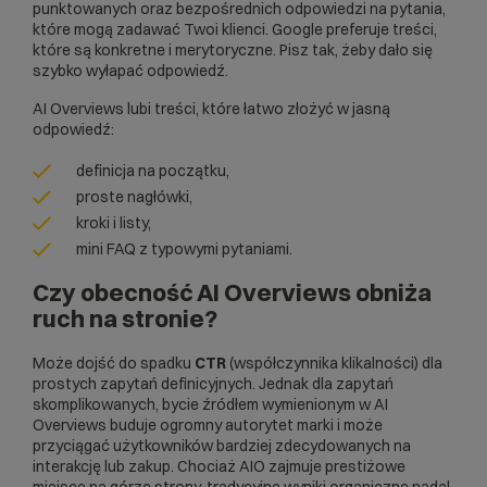
punktowanych oraz bezpośrednich odpowiedzi na pytania,
które mogą zadawać Twoi klienci. Google preferuje treści,
które są konkretne i merytoryczne. Pisz tak, żeby dało się
szybko wyłapać odpowiedź.
AI Overviews lubi treści, które łatwo złożyć w jasną
odpowiedź:
definicja na początku,
proste nagłówki,
kroki i listy,
mini FAQ z typowymi pytaniami.
Czy obecność AI Overviews obniża
ruch na stronie?
Może dojść do spadku
CTR
(współczynnika klikalności) dla
prostych zapytań definicyjnych. Jednak dla zapytań
skomplikowanych, bycie źródłem wymienionym w AI
Overviews buduje ogromny autorytet marki i może
przyciągać użytkowników bardziej zdecydowanych na
interakcję lub zakup. Chociaż AIO zajmuje prestiżowe