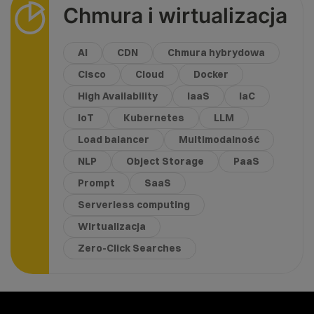
Chmura i wirtualizacja
AI
CDN
Chmura hybrydowa
Cisco
Cloud
Docker
High Availability
IaaS
IaC
IoT
Kubernetes
LLM
Load balancer
Multimodalność
NLP
Object Storage
PaaS
Prompt
SaaS
Serverless computing
Wirtualizacja
Zero-Click Searches