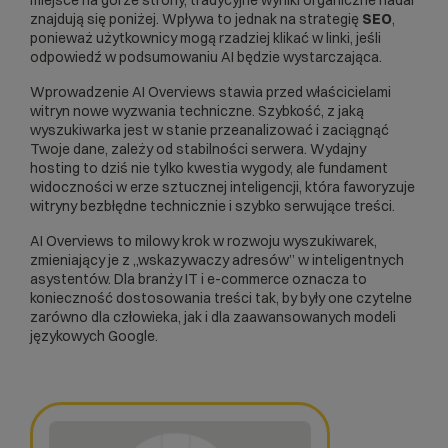
miejsce na górze strony, tradycyjne wyniki organiczne nadal
znajdują się poniżej. Wpływa to jednak na strategię
SEO
,
ponieważ użytkownicy mogą rzadziej klikać w linki, jeśli
odpowiedź w podsumowaniu AI będzie wystarczająca.
Wprowadzenie AI Overviews stawia przed właścicielami
witryn nowe wyzwania techniczne. Szybkość, z jaką
wyszukiwarka jest w stanie przeanalizować i zaciągnąć
Twoje dane, zależy od stabilności serwera. Wydajny
hosting to dziś nie tylko kwestia wygody, ale fundament
widoczności w erze sztucznej inteligencji, która faworyzuje
witryny bezbłędne technicznie i szybko serwujące treści.
AI Overviews to milowy krok w rozwoju wyszukiwarek,
zmieniający je z „wskazywaczy adresów” w inteligentnych
asystentów. Dla branży IT i e-commerce oznacza to
konieczność dostosowania treści tak, by były one czytelne
zarówno dla człowieka, jak i dla zaawansowanych modeli
językowych Google.