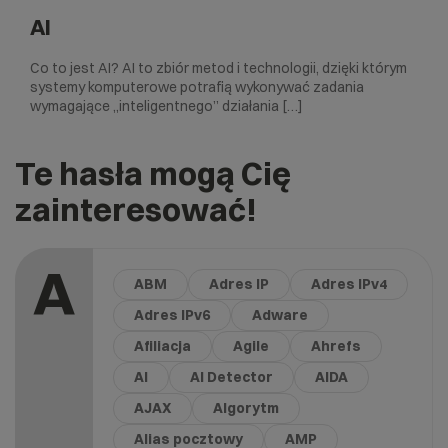
AI
Co to jest AI? AI to zbiór metod i technologii, dzięki którym
systemy komputerowe potrafią wykonywać zadania
wymagające „inteligentnego” działania […]
Te hasła mogą Cię
zainteresować!
A
ABM
Adres IP
Adres IPv4
Adres IPv6
Adware
Afiliacja
Agile
Ahrefs
AI
AI Detector
AIDA
AJAX
Algorytm
Alias pocztowy
AMP