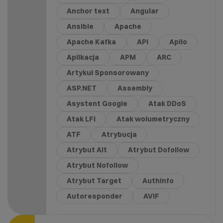
Anchor text
Angular
Ansible
Apache
Apache Kafka
API
Apilo
Aplikacja
APM
ARC
Artykuł Sponsorowany
ASP.NET
Assembly
Asystent Google
Atak DDoS
Atak LFI
Atak wolumetryczny
ATF
Atrybucja
Atrybut Alt
Atrybut Dofollow
Atrybut Nofollow
Atrybut Target
Authinfo
Autoresponder
AVIF