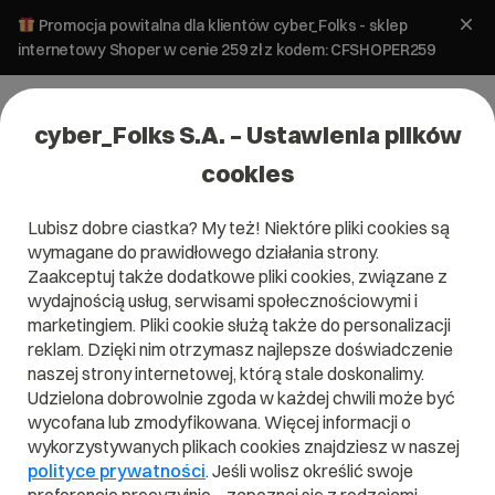
Promocja powitalna dla klientów cyber_Folks - sklep
internetowy Shoper w cenie 259 zł z kodem: CFSHOPER259
cyber_Folks S.A. – Ustawienia plików
cookies
Lubisz dobre ciastka? My też! Niektóre pliki cookies są
wymagane do prawidłowego działania strony.
Zaakceptuj także dodatkowe pliki cookies, związane z
wydajnością usług, serwisami społecznościowymi i
marketingiem. Pliki cookie służą także do personalizacji
reklam. Dzięki nim otrzymasz najlepsze doświadczenie
naszej strony internetowej, którą stale doskonalimy.
Udzielona dobrowolnie zgoda w każdej chwili może być
Czym jest AI Overviews?
wycofana lub zmodyfikowana. Więcej informacji o
wykorzystywanych plikach cookies znajdziesz w naszej
Przeczytaj czym jest
AI Overviews
w naszym słowniku.
polityce prywatności
. Jeśli wolisz określić swoje
Pomoże Ci to lepiej zrozumieć, czym dokładnie jest
AI