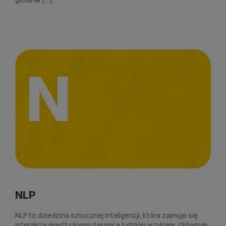
głównie […]
N
NLP
NLP to dziedzina sztucznej inteligencji, która zajmuje się
interakcją między komputerami a ludzkim językiem. Głównym