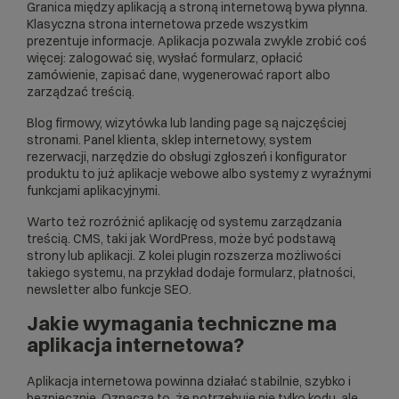
Granica między aplikacją a stroną internetową bywa płynna.
Klasyczna
strona internetowa
przede wszystkim
prezentuje informacje. Aplikacja pozwala zwykle zrobić coś
więcej: zalogować się, wysłać formularz, opłacić
zamówienie, zapisać dane, wygenerować raport albo
zarządzać treścią.
Blog firmowy, wizytówka lub landing page są najczęściej
stronami. Panel klienta, sklep internetowy, system
rezerwacji, narzędzie do obsługi zgłoszeń i konfigurator
produktu to już aplikacje webowe albo systemy z wyraźnymi
funkcjami aplikacyjnymi.
Warto też rozróżnić aplikację od systemu zarządzania
treścią.
CMS
, taki jak WordPress, może być podstawą
strony lub aplikacji. Z kolei
plugin
rozszerza możliwości
takiego systemu, na przykład dodaje formularz, płatności,
newsletter albo funkcje SEO.
Jakie wymagania techniczne ma
aplikacja internetowa?
Aplikacja internetowa powinna działać stabilnie, szybko i
bezpiecznie. Oznacza to, że potrzebuje nie tylko kodu, ale