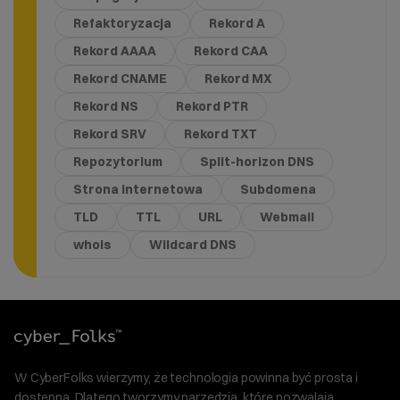
Refaktoryzacja
Rekord A
Rekord AAAA
Rekord CAA
Rekord CNAME
Rekord MX
Rekord NS
Rekord PTR
Rekord SRV
Rekord TXT
Repozytorium
Split-horizon DNS
Strona internetowa
Subdomena
TLD
TTL
URL
Webmail
whois
Wildcard DNS
W CyberFolks wierzymy, że technologia powinna być prosta i
dostępna. Dlatego tworzymy narzędzia, które pozwalają