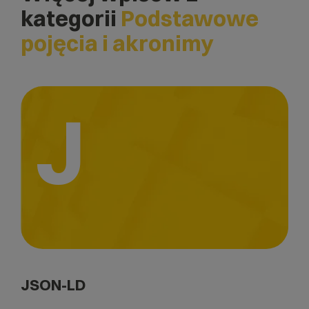
kategorii
Podstawowe
pojęcia i akronimy
J
JSON-LD