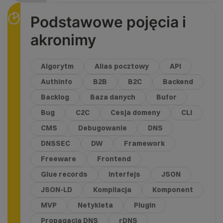
Podstawowe pojęcia i
akronimy
Algorytm
Alias pocztowy
API
Authinfo
B2B
B2C
Backend
Backlog
Baza danych
Bufor
Bug
C2C
Cesja domeny
CLI
CMS
Debugowanie
DNS
DNSSEC
DW
Framework
Freeware
Frontend
Glue records
Interfejs
JSON
JSON-LD
Kompilacja
Komponent
MVP
Netykieta
Plugin
Propagacja DNS
rDNS