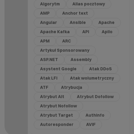
Algorytm
Alias pocztowy
AMP
Anchor text
Angular
Ansible
Apache
Apache Kafka
API
Apilo
APM
ARC
Artykuł Sponsorowany
ASP.NET
Assembly
Asystent Google
Atak DDoS
Atak LFI
Atak wolumetryczny
ATF
Atrybucja
Atrybut Alt
Atrybut Dofollow
Atrybut Nofollow
Atrybut Target
Authinfo
Autoresponder
AVIF