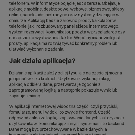
telefonem. W informatyce pojęcie jest szersze. Obejmuje
aplikacje mobilne, desktopowe, webowe, biznesowe, sklepy
online, panele administracyjne oraz systemy działające w
chmurze. Aplikacją będzie zarówno prosty kalkulator w
telefonie, jak i rozbudowany panel sklepu internetowego,
system rezerwacji, komunikator, poczta w przeglądarce czy
narzędzie do wystawiania faktur. Wspólny mianownik jest
prosty: aplikacja ma rozwiązywać konkretny problem lub
ułatwiać wykonanie zadania.
Jak działa aplikacja?
Działanie aplikacji zależy od jej typu, ale najczęściej można
je opisać w kilku krokach. Użytkownik wykonuje akcję,
aplikacja odbiera dane, przetwarza je zgodnie z
zaprogramowaną logiką, a następnie pokazuje wynik lub
zapisuje zmianę.
W aplikacji internetowej widoczna część, czyli przyciski,
formularze, menu i widoki, to zwykle
frontend
. Część
odpowiedzialna za logikę, zapisywanie danych, autoryzację
użytkowników i komunikację z innymi systemami to
backend
.
Dane mogą być przechowywane w
bazie danych
, a