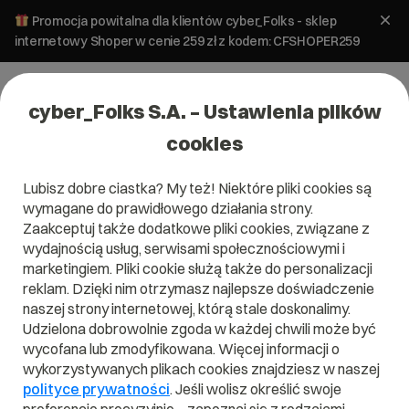
Promocja powitalna dla klientów cyber_Folks - sklep
internetowy Shoper w cenie 259 zł z kodem: CFSHOPER259
cyber_Folks S.A. – Ustawienia plików
cookies
Lubisz dobre ciastka? My też! Niektóre pliki cookies są
wymagane do prawidłowego działania strony.
Zaakceptuj także dodatkowe pliki cookies, związane z
wydajnością usług, serwisami społecznościowymi i
marketingiem. Pliki cookie służą także do personalizacji
reklam. Dzięki nim otrzymasz najlepsze doświadczenie
naszej strony internetowej, którą stale doskonalimy.
Udzielona dobrowolnie zgoda w każdej chwili może być
Czym jest Aplikacja?
wycofana lub zmodyfikowana. Więcej informacji o
wykorzystywanych plikach cookies znajdziesz w naszej
Przeczytaj czym jest
Aplikacja
w naszym słowniku.
polityce prywatności
. Jeśli wolisz określić swoje
Pomoże Ci to lepiej zrozumieć, czym dokładnie jest