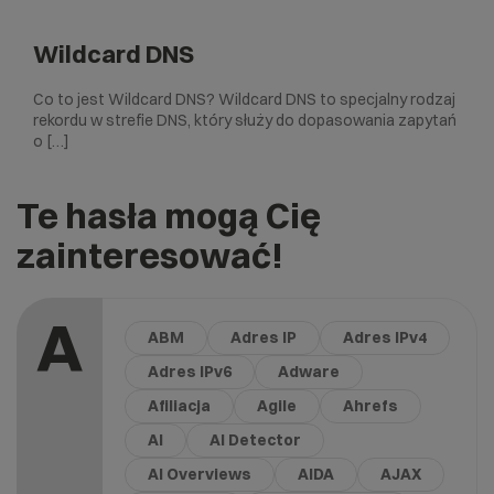
Wildcard DNS
Co to jest Wildcard DNS? Wildcard DNS to specjalny rodzaj
rekordu w strefie DNS, który służy do dopasowania zapytań
o […]
Te hasła mogą Cię
zainteresować!
A
ABM
Adres IP
Adres IPv4
Adres IPv6
Adware
Afiliacja
Agile
Ahrefs
AI
AI Detector
AI Overviews
AIDA
AJAX