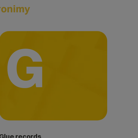
ronimy
G
Glue records