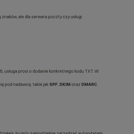
g znaków, ale dla serwera poczty czy usługi
65, usługa prosi o dodanie konkretnego kodu TXT. W
ię pod nadawcę, takie jak
SPF
,
DKIM
oraz
DMARC
.
 działają, by móc samodzielnie zarządzać autorytetem