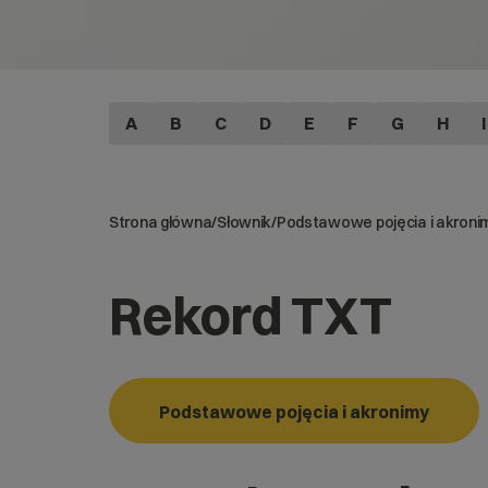
A
B
C
D
E
F
G
H
I
Strona główna
/
Słownik
/
Podstawowe pojęcia i akroni
Rekord TXT
Podstawowe pojęcia i akronimy