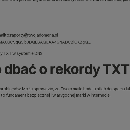
ailto:raporty@twojadomena.pl
p=MIGfMA0GCSqGSIb3DQEBAQUAA4GNADCBiQKBgQ…
dy TXT w systemie DNS.
 dbać o rekordy TX
o problemów. Może sprawdzić, że Twoje maile będą trafiać do spamu l
 fundament bezpiecznej i wiarygodnej marki w internecie.