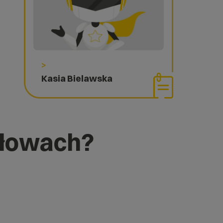
>
Kasia Bielawska
 słowach?