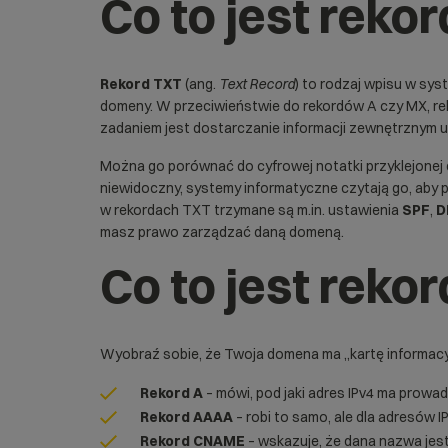
Co to jest reko
Rekord TXT
(ang.
Text Record
) to rodzaj wpisu w sys
domeny. W przeciwieństwie do rekordów A czy MX, rek
zadaniem jest dostarczanie informacji zewnętrznym 
Można go porównać do cyfrowej notatki przyklejonej 
niewidoczny, systemy informatyczne czytają go, aby 
w rekordach TXT trzymane są m.in. ustawienia
SPF
,
D
masz prawo zarządzać daną domeną.
Co to jest reko
Wyobraź sobie, że Twoja domena ma „kartę informacyjn
Rekord A
– mówi, pod jaki adres IPv4 ma prowa
Rekord AAAA
– robi to samo, ale dla adresów I
Rekord CNAME
– wskazuje, że dana nazwa jest