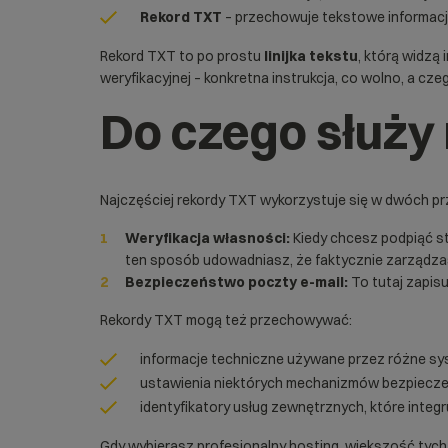
Rekord TXT
– przechowuje tekstowe informacj
Rekord TXT to po prostu
linijka tekstu
, którą widzą
weryfikacyjnej – konkretna instrukcja, co wolno, a czeg
Do czego służy
Najczęściej rekordy TXT wykorzystuje się w dwóch p
Weryfikacja własności:
Kiedy chcesz podpiąć st
ten sposób udowadniasz, że faktycznie zarządz
Bezpieczeństwo poczty e-mail:
To tutaj zapis
Rekordy TXT mogą też przechowywać:
informacje techniczne używane przez różne sy
ustawienia niektórych mechanizmów bezpieczeń
identyfikatory usług zewnętrznych, które integ
Gdy wybierasz profesjonalny hosting, większość tych