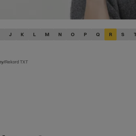
J
K
L
M
N
O
P
Q
R
S
my
/
Rekord TXT