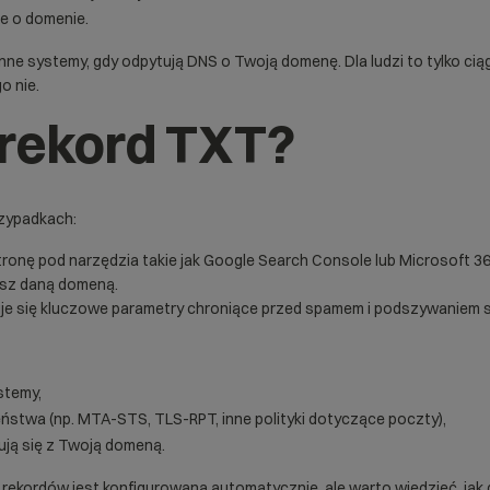
e o domenie.
 inne systemy, gdy odpytują DNS o Twoją domenę. Dla ludzi to tylko cią
o nie.
 rekord TXT?
rzypadkach:
ronę pod narzędzia takie jak Google Search Console lub Microsoft 3
asz daną domeną.
uje się kluczowe parametry chroniące przed spamem i podszywaniem s
stemy,
stwa (np. MTA-STS, TLS-RPT, inne polityki dotyczące poczty),
rują się z Twoją domeną.
 rekordów jest konfigurowana automatycznie, ale warto wiedzieć, jak