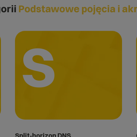
orii
Podstawowe pojęcia i ak
S
Split-horizon DNS