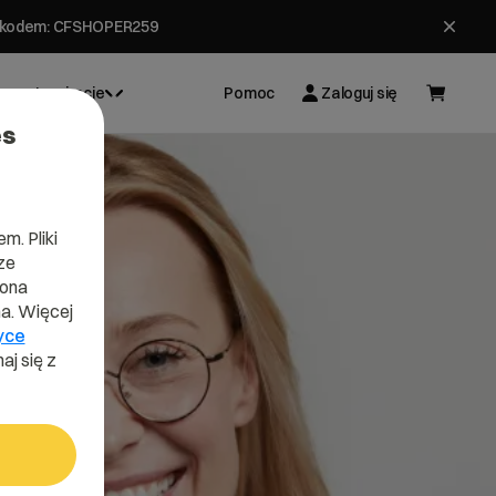
ł z kodem: CFSHOPER259
Inspiracje
Pomoc
Zaloguj się
es
m. Pliki
ze
lona
a. Więcej
yce
aj się z