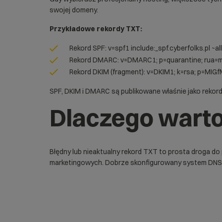
swojej domeny.
Przykładowe rekordy TXT:
Rekord SPF: v=spf1 include:_spf.cyberfolks.pl ~all
Rekord DMARC: v=DMARC1; p=quarantine; rua=m
Rekord DKIM (fragment): v=DKIM1; k=rsa; 
SPF, DKIM i DMARC są publikowane właśnie jako rekor
Dlaczego warto
Błędny lub nieaktualny rekord TXT to prosta droga d
marketingowych. Dobrze skonfigurowany system DNS to