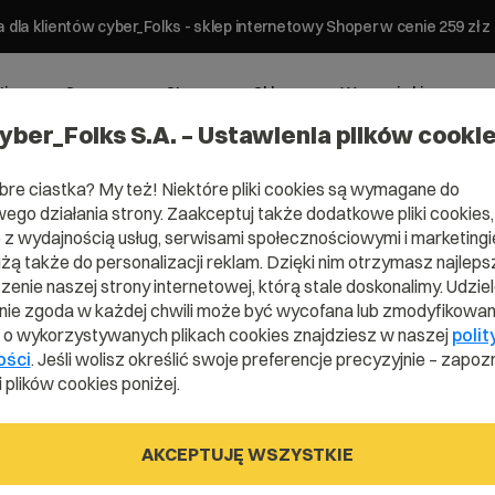
 dla klientów cyber_Folks - sklep internetowy Shoper w cenie 259 z
ting
Serwery
Strony
Sklepy
Wsparcie biznesowe
yber_Folks S.A. – Ustawienia plików cooki
bre ciastka? My też! Niektóre pliki cookies są wymagane do
ego działania strony. Zaakceptuj także dodatkowe pliki cookies,
z wydajnością usług, serwisami społecznościowymi i marketingie
użą także do personalizacji reklam. Dzięki nim otrzymasz najleps
enie naszej strony internetowej, którą stale doskonalimy. Udzie
ie zgoda w każdej chwili może być wycofana lub zmodyfikowan
i o wykorzystywanych plikach cookies znajdziesz w naszej
polit
ości
. Jeśli wolisz określić swoje preferencje precyzyjnie – zapozn
 plików cookies poniżej.
 Rekord
AKCEPTUJĘ WSZYSTKIE