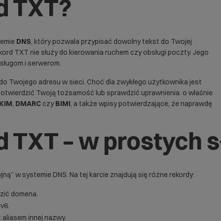
rd TXT?
temie
DNS
, który pozwala przypisać dowolny tekst do Twojej
ord TXT nie służy do kierowania ruchem czy obsługi poczty. Jego
usługom i serwerom.
do Twojego adresu w sieci. Choć dla zwykłego użytkownika jest
potwierdzić Twoją tożsamość lub sprawdzić uprawnienia. o właśnie
KIM
,
DMARC
czy
BIMI
, a także wpisy potwierdzające, że naprawdę
rd TXT – w prostych
ą” w systemie DNS. Na tej karcie znajdują się różne rekordy:
dzić domena.
Pv6.
 aliasem innej nazwy.