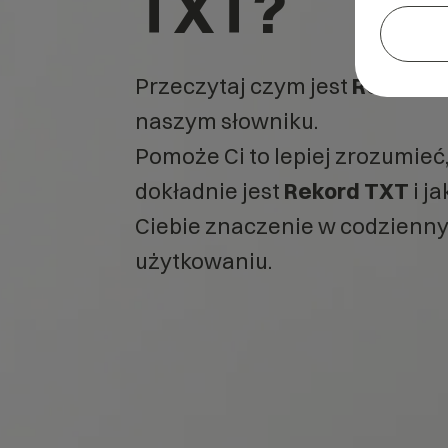
TXT?
Przeczytaj czym jest
Rekord 
naszym słowniku.
Pomoże Ci to lepiej zrozumieć
dokładnie jest
Rekord TXT
i j
Ciebie znaczenie w codzienn
użytkowaniu.