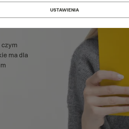
USTAWIENIA
TXT
w
, czym
akie ma dla
ym