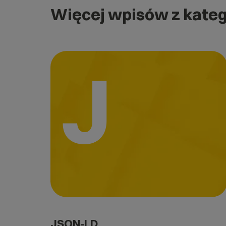
Więcej wpisów z kateg
J
JSON-LD