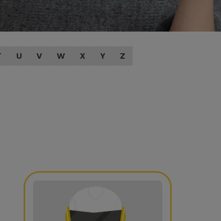
T
U
V
W
X
Y
Z