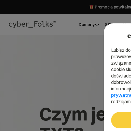
Promocja powitalna
Domeny
SSL
Hos
c
Lubisz do
prawidłow
związane 
cookie sł
doświadcz
dobrowoln
informacj
prywatn
rodzajami
Czym jest