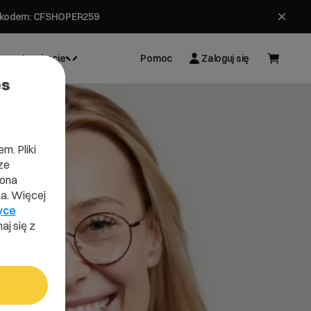
ł z kodem: CFSHOPER259
Inspiracje
Pomoc
Zaloguj się
es
m. Pliki
ze
lona
a. Więcej
yce
aj się z