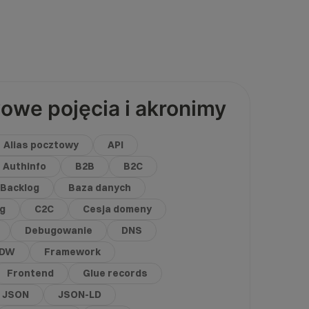
owe pojęcia i akronimy
Alias pocztowy
API
Authinfo
B2B
B2C
Backlog
Baza danych
g
C2C
Cesja domeny
Debugowanie
DNS
DW
Framework
Frontend
Glue records
JSON
JSON-LD