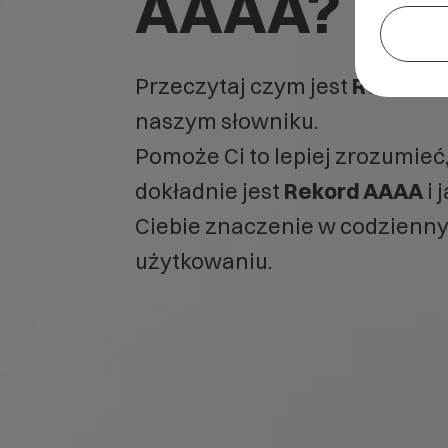
AAAA?
Przeczytaj czym jest
Rekord 
naszym słowniku.
Pomoże Ci to lepiej zrozumieć
dokładnie jest
Rekord AAAA
i 
Ciebie znaczenie w codzienn
użytkowaniu.