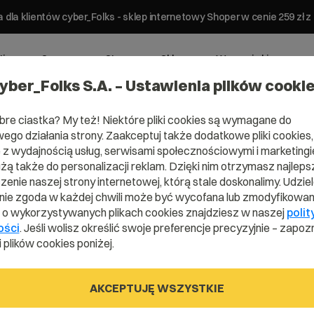
 dla klientów cyber_Folks - sklep internetowy Shoper w cenie 259 z
ting
Serwery
Strony
Sklepy
Wsparcie biznesowe
yber_Folks S.A. – Ustawienia plików cooki
bre ciastka? My też! Niektóre pliki cookies są wymagane do
ego działania strony. Zaakceptuj także dodatkowe pliki cookies,
z wydajnością usług, serwisami społecznościowymi i marketingie
użą także do personalizacji reklam. Dzięki nim otrzymasz najleps
enie naszej strony internetowej, którą stale doskonalimy. Udzie
ie zgoda w każdej chwili może być wycofana lub zmodyfikowan
i o wykorzystywanych plikach cookies znajdziesz w naszej
polit
ości
. Jeśli wolisz określić swoje preferencje precyzyjnie – zapozn
 plików cookies poniżej.
 Rekord
AKCEPTUJĘ WSZYSTKIE