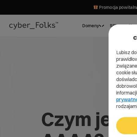
Promocja powitalna
Domeny
SSL
Hos
c
Lubisz do
prawidłow
związane 
cookie sł
doświadcz
dobrowoln
informacj
prywatn
rodzajami
Czym jest