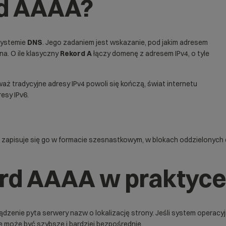
rd AAAA?
systemie
DNS
. Jego zadaniem jest wskazanie, pod jakim adresem
na. O ile klasyczny
Rekord A
łączy domenę z adresem IPv4, o tyle
 tradycyjne adresy IPv4 powoli się kończą, świat internetu
esy IPv6.
 i zapisuje się go w formacie szesnastkowym, w blokach oddzielonych
ord AAAA w praktyc
ądzenie pyta serwery nazw o lokalizację strony. Jeśli system operacyj
e może być szybsze i bardziej bezpośrednie.