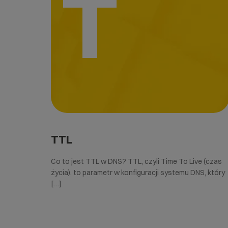
T
TTL
Co to jest TTL w DNS? TTL, czyli Time To Live (czas
życia), to parametr w konfiguracji systemu DNS, który
[…]