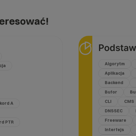
teresować!
Podstaw
Algorytm
cja
Aplikacja
Backend
Bufor
Bu
CLI
CMS
kord A
DNSSEC
Freeware
rd PTR
Interfejs