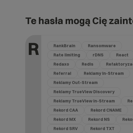
Te hasła mogą Cię zain
R
RankBrain
Ransomware
Rate limiting
rDNS
React
Redaxo
Redis
Refaktoryza
Referral
Reklamy In-Stream
Reklamy Out-Stream
Reklamy TrueView Discovery
Reklamy TrueView in-Stream
Re
Rekord CAA
Rekord CNAME
Rekord MX
Rekord NS
Reko
Rekord SRV
Rekord TXT