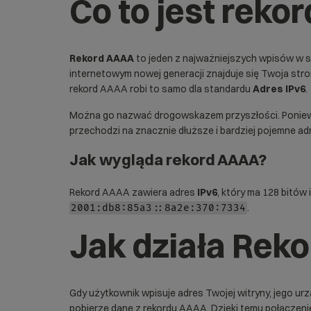
Co to jest reko
Rekord AAAA
to jeden z najważniejszych wpisów w 
internetowym nowej generacji znajduje się Twoja stro
rekord AAAA robi to samo dla standardu
Adres IPv6
.
Można go nazwać drogowskazem przyszłości. Ponieważ
przechodzi na znacznie dłuższe i bardziej pojemne adr
Jak wygląda rekord AAAA?
Rekord AAAA zawiera adres
IPv6
, który ma 128 bitów
.
2001:db8:85a3::8a2e:370:7334
Jak działa Rek
Gdy użytkownik wpisuje adres Twojej witryny, jego urz
pobierze dane z rekordu AAAA. Dzięki temu połączeni