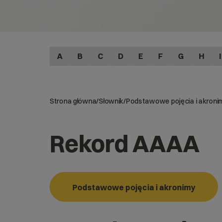
A
B
C
D
E
F
G
H
I
Strona główna
/
Słownik
/
Podstawowe pojęcia i akroni
Rekord AAAA
Podstawowe pojęcia i akronimy