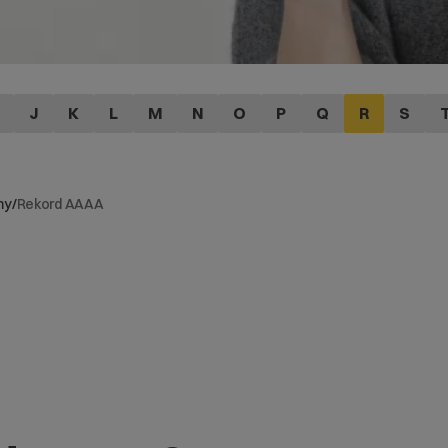
J
K
L
M
N
O
P
Q
R
S
my
/
Rekord AAAA