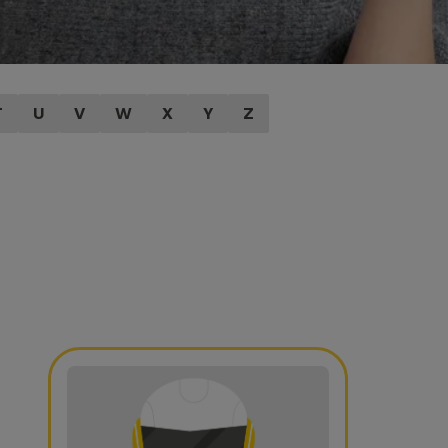
T
U
V
W
X
Y
Z