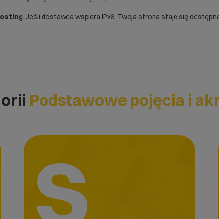
osting
. Jeśli dostawca wspiera IPv6, Twoja strona staje się dost
orii
Podstawowe pojęcia i ak
S