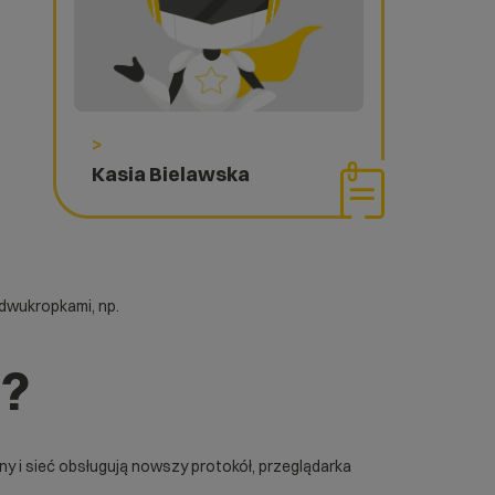
>
Kasia Bielawska
 dwukropkami, np.
e?
ny i sieć obsługują nowszy protokół, przeglądarka