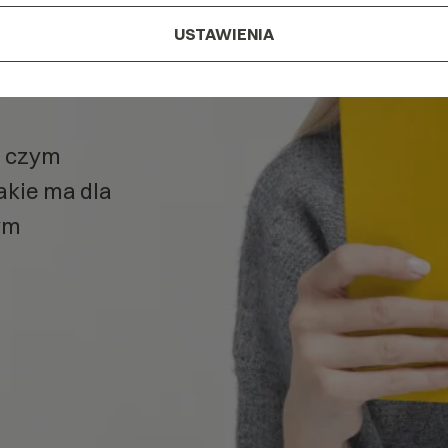
USTAWIENIA
AAAA
w
, czym
jakie ma dla
ym