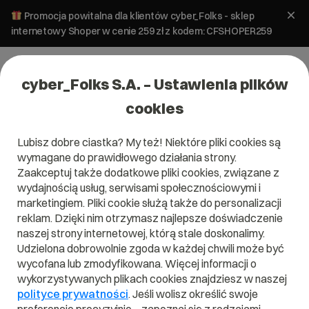
Promocja powitalna dla klientów cyber_Folks - sklep
internetowy Shoper w cenie 259 zł z kodem: CFSHOPER259
cyber_Folks S.A. – Ustawienia plików
cookies
Lubisz dobre ciastka? My też! Niektóre pliki cookies są
wymagane do prawidłowego działania strony.
Zaakceptuj także dodatkowe pliki cookies, związane z
wydajnością usług, serwisami społecznościowymi i
marketingiem. Pliki cookie służą także do personalizacji
reklam. Dzięki nim otrzymasz najlepsze doświadczenie
naszej strony internetowej, którą stale doskonalimy.
Udzielona dobrowolnie zgoda w każdej chwili może być
Czym jest MVP?
wycofana lub zmodyfikowana. Więcej informacji o
wykorzystywanych plikach cookies znajdziesz w naszej
Przeczytaj czym jest
MVP
w naszym słowniku.
polityce prywatności
. Jeśli wolisz określić swoje
Pomoże Ci to lepiej zrozumieć, czym dokładnie jest
MVP
i