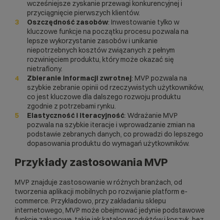
wcześniejsze zyskanie przewagi konkurencyjnej i
przyciągnięcie pierwszych klientów.
Oszczędność zasobów
: Inwestowanie tylko w
kluczowe funkcje na początku procesu pozwala na
lepsze wykorzystanie zasobów i unikanie
niepotrzebnych kosztów związanych z pełnym
rozwinięciem produktu, który może okazać się
nietrafiony.
Zbieranie informacji zwrotnej
: MVP pozwala na
szybkie zebranie opinii od rzeczywistych użytkowników,
co jest kluczowe dla dalszego rozwoju produktu
zgodnie z potrzebami rynku.
Elastyczność i iteracyjność
: Wdrażanie MVP
pozwala na szybkie iteracje i wprowadzanie zmian na
podstawie zebranych danych, co prowadzi do lepszego
dopasowania produktu do wymagań użytkowników.
Przykłady zastosowania MVP
MVP znajduje zastosowanie w różnych branżach, od
tworzenia aplikacji mobilnych po rozwijanie platform e-
commerce. Przykładowo, przy zakładaniu
sklepu
internetowego
, MVP może obejmować jedynie podstawowe
funkcje zakupowe, takie jak katalog produktów i koszyk, bez