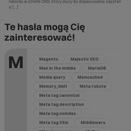
rekordu w strefie DNS, który służy do dopasowania zapytań
o […]
Te hasła mogą Cię
zainteresować!
M
Magento
Majestic SEO
Man in the middle
MariaDB
Media query
Memcached
Memory_limit
Meta robots
Meta tag canonical
Meta tag description
Meta tag noindex
Meta tag title
Middleware