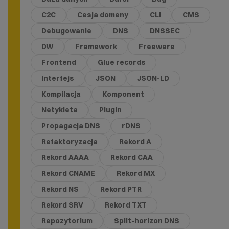
C2C
Cesja domeny
CLI
CMS
Debugowanie
DNS
DNSSEC
DW
Framework
Freeware
Frontend
Glue records
Interfejs
JSON
JSON-LD
Kompilacja
Komponent
Netykieta
Plugin
Propagacja DNS
rDNS
Refaktoryzacja
Rekord A
Rekord AAAA
Rekord CAA
Rekord CNAME
Rekord MX
Rekord NS
Rekord PTR
Rekord SRV
Rekord TXT
Repozytorium
Split-horizon DNS