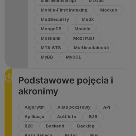
Mikrokonwersja
MLOps
Mobile-First Indexing
Mockup
ModSecurity
ModX
MongoDB
Moodle
MozRank
MozTrust
MTA-STS
Multimodalność
MyBB
MySQL
Podstawowe pojęcia i
akronimy
Algorytm
Alias pocztowy
API
Aplikacja
Authinfo
B2B
B2C
Backend
Backlog
Baza danych
Bufor
Bug