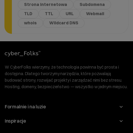
Strona internetowa
Subdomena
TLD
TTL
URL
Webmail
whois
Wildcard DNS
W CyberFolks wierzymy, że technologia powinna być prosta i
dostępna. Dlatego tworzymy narzędzia, które pozwalają
budować strony, rozwijać projekty i zarządzać nimi bez stresu.
Hosting, domeny, bezpieczeństwo — wszystko w jednym miejscu.
Formalnie i na luzie
O nas
Inspiracje
Relacje inwestorskie
Blog