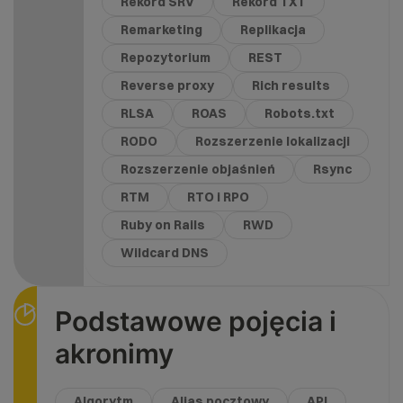
Rekord SRV
Rekord TXT
Remarketing
Replikacja
Repozytorium
REST
Reverse proxy
Rich results
RLSA
ROAS
Robots.txt
RODO
Rozszerzenie lokalizacji
Rozszerzenie objaśnień
Rsync
RTM
RTO i RPO
Ruby on Rails
RWD
Wildcard DNS
Podstawowe pojęcia i
akronimy
Algorytm
Alias pocztowy
API