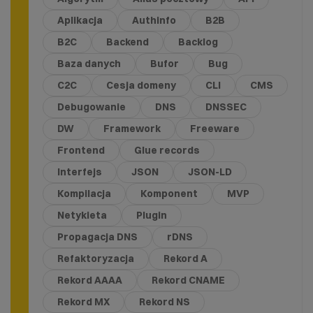
Aplikacja
Authinfo
B2B
B2C
Backend
Backlog
Baza danych
Bufor
Bug
C2C
Cesja domeny
CLI
CMS
Debugowanie
DNS
DNSSEC
DW
Framework
Freeware
Frontend
Glue records
Interfejs
JSON
JSON-LD
Kompilacja
Komponent
MVP
Netykieta
Plugin
Propagacja DNS
rDNS
Refaktoryzacja
Rekord A
Rekord AAAA
Rekord CNAME
Rekord MX
Rekord NS