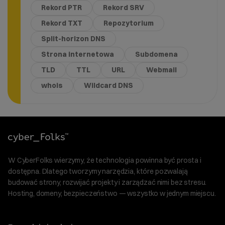
Rekord PTR
Rekord SRV
Rekord TXT
Repozytorium
Split-horizon DNS
Strona internetowa
Subdomena
TLD
TTL
URL
Webmail
whois
Wildcard DNS
W CyberFolks wierzymy, że technologia powinna być prosta i
dostępna. Dlatego tworzymy narzędzia, które pozwalają
budować strony, rozwijać projekty i zarządzać nimi bez stresu.
Hosting, domeny, bezpieczeństwo — wszystko w jednym miejscu.