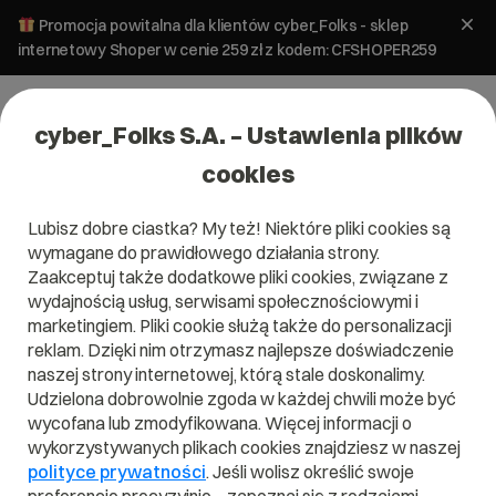
Promocja powitalna dla klientów cyber_Folks - sklep
internetowy Shoper w cenie 259 zł z kodem: CFSHOPER259
cyber_Folks S.A. – Ustawienia plików
cookies
Lubisz dobre ciastka? My też! Niektóre pliki cookies są
wymagane do prawidłowego działania strony.
Zaakceptuj także dodatkowe pliki cookies, związane z
wydajnością usług, serwisami społecznościowymi i
marketingiem. Pliki cookie służą także do personalizacji
reklam. Dzięki nim otrzymasz najlepsze doświadczenie
naszej strony internetowej, którą stale doskonalimy.
Udzielona dobrowolnie zgoda w każdej chwili może być
Czym jest Rekord CAA?
wycofana lub zmodyfikowana. Więcej informacji o
wykorzystywanych plikach cookies znajdziesz w naszej
Przeczytaj czym jest
Rekord CAA
w naszym słowniku.
polityce prywatności
. Jeśli wolisz określić swoje
Pomoże Ci to lepiej zrozumieć, czym dokładnie jest
Rekord