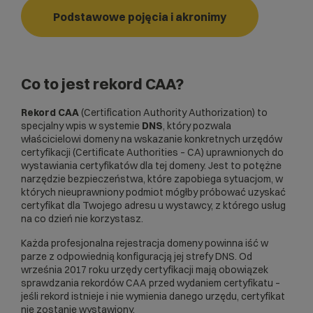
Podstawowe pojęcia i akronimy
Co to jest rekord CAA?
Rekord CAA
(Certification Authority Authorization) to
specjalny wpis w systemie
DNS
, który pozwala
właścicielowi domeny na wskazanie konkretnych urzędów
certyfikacji (Certificate Authorities – CA) uprawnionych do
wystawiania certyfikatów dla tej domeny. Jest to potężne
narzędzie bezpieczeństwa, które zapobiega sytuacjom, w
których nieuprawniony podmiot mógłby próbować uzyskać
certyfikat dla Twojego adresu u wystawcy, z którego usług
na co dzień nie korzystasz.
Każda profesjonalna
rejestracja domeny
powinna iść w
parze z odpowiednią konfiguracją jej strefy DNS. Od
września 2017 roku urzędy certyfikacji mają obowiązek
sprawdzania rekordów CAA przed wydaniem certyfikatu –
jeśli rekord istnieje i nie wymienia danego urzędu, certyfikat
nie zostanie wystawiony.