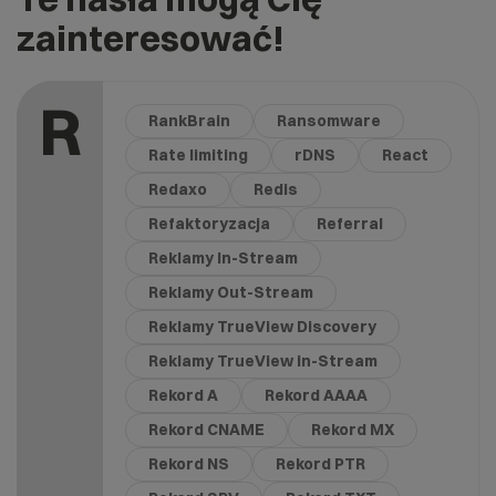
zainteresować!
R
RankBrain
Ransomware
Rate limiting
rDNS
React
Redaxo
Redis
Refaktoryzacja
Referral
Reklamy In-Stream
Reklamy Out-Stream
Reklamy TrueView Discovery
Reklamy TrueView in-Stream
Rekord A
Rekord AAAA
Rekord CNAME
Rekord MX
Rekord NS
Rekord PTR