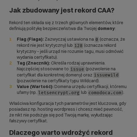
Jak zbudowany jest rekord CAA?
Rekord ten składa się z trzech głównych elementów, które
definiują politykę bezpieczeństwa dla Twojej
domeny
:
Flag (Flaga):
Zazwyczaj ustawiona na
(oznacza, że
0
rekord nie jest krytyczny) lub
(oznacza rekord
128
krytyczny – jeśli urząd nie rozumie tagu, musi odmówić
wydania certyfikatu).
Tag (Znacznik):
Określa rodzaj uprawnienia.
Najczęściej stosowane to
(pozwolenie na
issue
certyfikat dla konkretnej domeny) oraz
issuewild
(pozwolenie na certyfikaty typu Wildcard).
Value (Wartość):
Domena urzędu certyfikacji, któremu
ufamy (np.
lub
).
letsencrypt.org
comodoca.com
Właściwa konfiguracja tych parametrów jest kluczowa, gdy
posiadasz np.
hosting wordpress
i chcesz mieć pewność,
że nikt nie podszyje się pod Twoją markę, wyłudzając
fałszywy certyfikat.
Dlaczego warto wdrożyć rekord