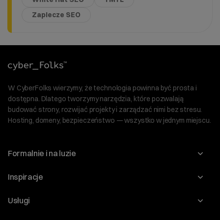
Zaplecze SEO
W CyberFolks wierzymy, że technologia powinna być prosta i
dostępna. Dlatego tworzymy narzędzia, które pozwalają
budować strony, rozwijać projekty i zarządzać nimi bez stresu.
Hosting, domeny, bezpieczeństwo — wszystko w jednym miejscu.
Formalnie i na luzie
O nas
Inspiracje
Relacje inwestorskie
Blog
Usługi
Program Korzyści dla Inwestorów
Słownik IT