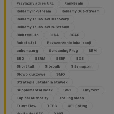
Przyjazny adres URL
RankBrain
Reklamy In-Stream
Reklamy Out-Stream
Reklamy TrueView Discovery
Reklamy TrueView in-Stream
Rich results
RLSA
ROAS
Robots.txt
Rozszerzenie lokalizacji
schema.org
Screaming Frog
SEM
SEO
SERM
SERP
SGE
Short tail
Sitebulb
Sitemap.xml
Słowo kluczowe
SMO
Strategie ustalania stawek
Supplemental index
SWL
Tiny text
Topical Authority
Trailing slash
Trust Flow
TTFB
URL Rating
White Hat SEO
YMYL