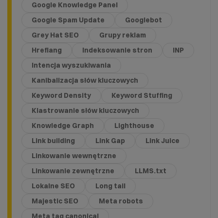
Google Knowledge Panel
Google Spam Update
Googlebot
Grey Hat SEO
Grupy reklam
Hreflang
Indeksowanie stron
INP
Intencja wyszukiwania
Kanibalizacja słów kluczowych
Keyword Density
Keyword Stuffing
Klastrowanie słów kluczowych
Knowledge Graph
Lighthouse
Link building
Link Gap
Link Juice
Linkowanie wewnętrzne
Linkowanie zewnętrzne
LLMS.txt
Lokalne SEO
Long tail
Majestic SEO
Meta robots
Meta tag canonical