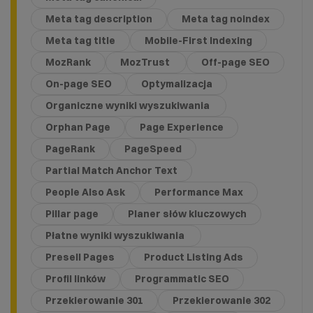
Meta tag description
Meta tag noindex
Meta tag title
Mobile-First Indexing
MozRank
MozTrust
Off-page SEO
On-page SEO
Optymalizacja
Organiczne wyniki wyszukiwania
Orphan Page
Page Experience
PageRank
PageSpeed
Partial Match Anchor Text
People Also Ask
Performance Max
Pillar page
Planer słów kluczowych
Płatne wyniki wyszukiwania
Presell Pages
Product Listing Ads
Profil linków
Programmatic SEO
Przekierowanie 301
Przekierowanie 302