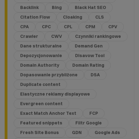
Backlink
Bing
Black Hat SEO
Citation Flow
Cloaking
CLS
CPA
CPC
CPL
CPM
CPV
Crawler
CWV
Czynniki rankingowe
Dane strukturalne
Demand Gen
Depozycjonowanie
Disavow Tool
Domain Authority
Domain Rating
Dopasowanie przybliżone
DSA
Duplicate content
Elastyczne reklamy displayowe
Evergreen content
Exact Match Anchor Text
FCP
Featured snippets
Filtr Google
Fresh Site Bonus
GDN
Google Ads