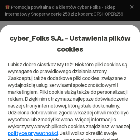
Promocja powitalna dla klientów cyber_Folks - sklep
internetowy Shoper w cenie 259 zł z kodem: CFSHOPER259
cyber_Folks S.A. – Ustawienia plików
cookies
Lubisz dobre ciastka? My też! Niektóre pliki cookies są
wymagane do prawidłowego działania strony.
Zaakceptuj także dodatkowe pliki cookies, związane z
wydajnością usług, serwisami społecznościowymi i
marketingiem. Pliki cookie służą także do personalizacji
reklam. Dzięki nim otrzymasz najlepsze doświadczenie
naszej strony internetowej, którą stale doskonalimy.
Udzielona dobrowolnie zgoda w każdej chwili może być
Czym jest Rozszerzenie objaśnień?
wycofana lub zmodyfikowana. Więcej informacji o
wykorzystywanych plikach cookies znajdziesz w naszej
Przeczytaj czym jest
Rozszerzenie objaśnień
w naszym
polityce prywatności
. Jeśli wolisz określić swoje
słowniku.