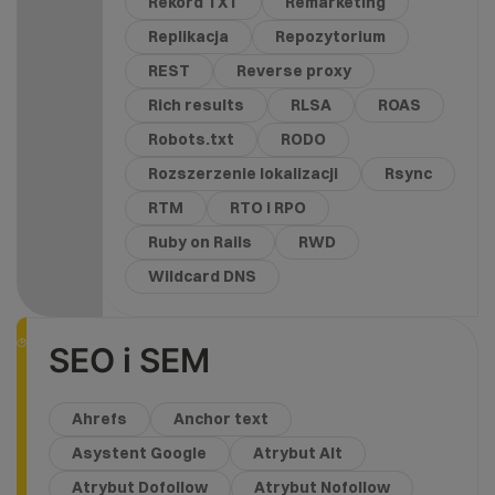
Rekord TXT
Remarketing
Replikacja
Repozytorium
REST
Reverse proxy
Rich results
RLSA
ROAS
Robots.txt
RODO
Rozszerzenie lokalizacji
Rsync
RTM
RTO i RPO
Ruby on Rails
RWD
Wildcard DNS
SEO i SEM
Ahrefs
Anchor text
Asystent Google
Atrybut Alt
Atrybut Dofollow
Atrybut Nofollow