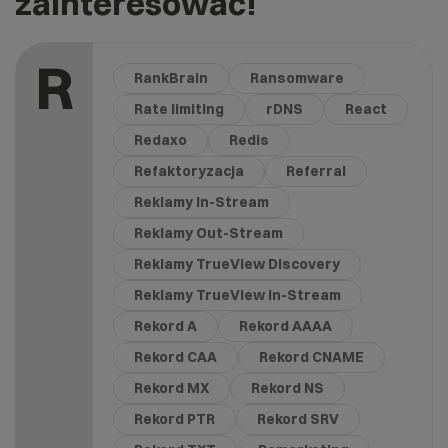
zainteresować!
R
RankBrain
Ransomware
Rate limiting
rDNS
React
Redaxo
Redis
Refaktoryzacja
Referral
Reklamy In-Stream
Reklamy Out-Stream
Reklamy TrueView Discovery
Reklamy TrueView in-Stream
Rekord A
Rekord AAAA
Rekord CAA
Rekord CNAME
Rekord MX
Rekord NS
Rekord PTR
Rekord SRV