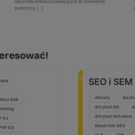
siłę profilu linków prowadzących do konkretnej
podstrony. […]
teresować!
SEO i SEM
Rank
Ahrefs
Ancho
 Also Ask
Atrybut Alt
A
ishing
Atrybut Nofollow
P 5.1
Black Hat SEO
PHP 5.5
CLS
CPA