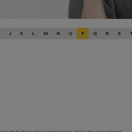
J
K
L
M
N
O
P
Q
R
S