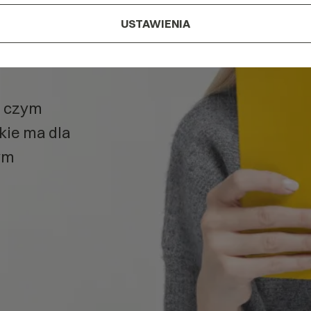
USTAWIENIA
nków
w
, czym
akie ma dla
ym