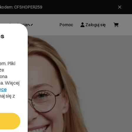
ł z kodem: CFSHOPER259
Inspiracje
Pomoc
Zaloguj się
es
m. Pliki
ze
lona
a. Więcej
yce
aj się z