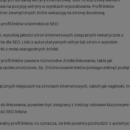
adzących do danej witryny internetowej. Jest to kluczowy element
ywa na pozycję witryny w wynikach wyszukiwania. Profil linków
 stron zewnętrznych, które wskazują na stronę docelową.
 profil linków w kontekście SEO:
h, wysokiej jakości stron internetowych związanych tematycznie z
ie dla SEO. Linki z autorytatywnych witryn lub stron o wysokim
ki z mniej wiarygodnych źródeł.
profil linków zawiera różnorodne źródła linkowania, takie jak
ia społecznościowe, itp. Zróżnicowanie linków pomaga uniknąć podejrz
egicznych miejscach na stronach internetowych, takich jak
nagłówki
, t
y do linkowania, powinien być związany z treścią i słowami kluczowym
ść SEO linków.
lny profil linków, co oznacza, że linki powinny pochodzić z autentyczn