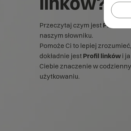
linków?
Przeczytaj czym jest
Profil li
naszym słowniku.
Pomoże Ci to lepiej zrozumieć
dokładnie jest
Profil linków
i j
Ciebie znaczenie w codzienn
użytkowaniu.