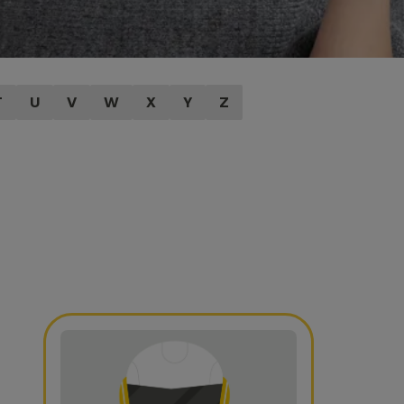
T
U
V
W
X
Y
Z