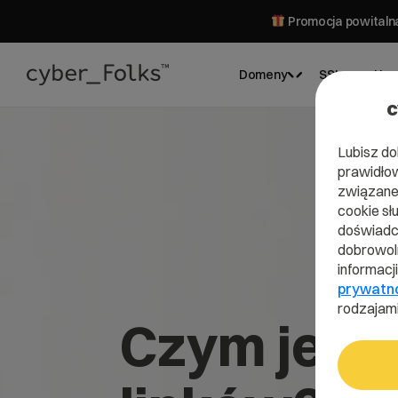
Promocja powitalna
Domeny
SSL
Hos
c
Lubisz do
prawidłow
związane 
cookie sł
doświadcz
dobrowoln
informacj
prywatn
rodzajami
Czym jest P