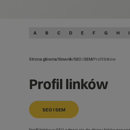
A
B
C
D
E
F
G
H
I
Strona główna
/
Słownik
/
SEO i SEM
/
Profil linków
Profil linków
SEO i SEM