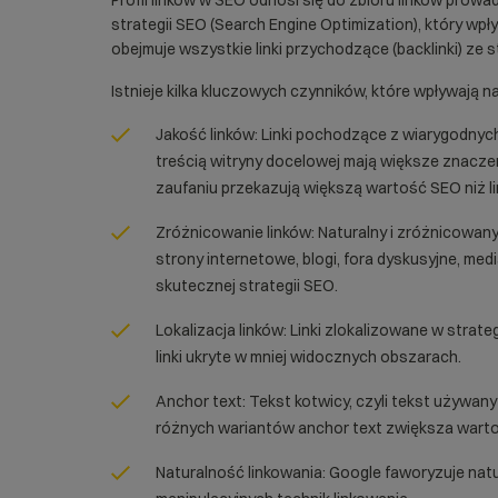
Profil linków w SEO odnosi się do zbioru linków prow
strategii
SEO
(Search Engine Optimization), który wpł
obejmuje wszystkie linki przychodzące (backlinki) ze
Istnieje kilka kluczowych czynników, które wpływają na
Jakość linków: Linki pochodzące z wiarygodnyc
treścią witryny docelowej mają większe znaczen
zaufaniu przekazują większą wartość SEO niż lin
Zróżnicowanie linków: Naturalny i zróżnicowany 
strony internetowe, blogi, fora dyskusyjne, med
skutecznej strategii SEO.
Lokalizacja linków: Linki zlokalizowane w strat
linki ukryte w mniej widocznych obszarach.
Anchor text: Tekst kotwicy, czyli tekst używan
różnych wariantów anchor text zwiększa warto
Naturalność linkowania: Google faworyzuje natura