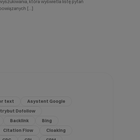
wyszukiwania, która wyświetla listę pytań
powiązanych […]
r text
Asystent Google
trybut Dofollow
Backlink
Bing
Citation Flow
Cloaking
CPC
CPL
CPM