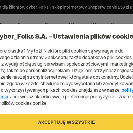
 dla klientów cyber_Folks - sklep internetowy Shoper w cenie 259 z
ting
Serwery
Strony
Sklepy
Wsparcie biznesowe
yber_Folks S.A. – Ustawienia plików cooki
bre ciastka? My też! Niektóre pliki cookies są wymagane do
ego działania strony. Zaakceptuj także dodatkowe pliki cookies,
z wydajnością usług, serwisami społecznościowymi i marketingie
użą także do personalizacji reklam. Dzięki nim otrzymasz najleps
enie naszej strony internetowej, którą stale doskonalimy. Udzie
ie zgoda w każdej chwili może być wycofana lub zmodyfikowan
i o wykorzystywanych plikach cookies znajdziesz w naszej
polit
ości
. Jeśli wolisz określić swoje preferencje precyzyjnie – zapozn
 plików cookies poniżej.
rofil
AKCEPTUJĘ WSZYSTKIE