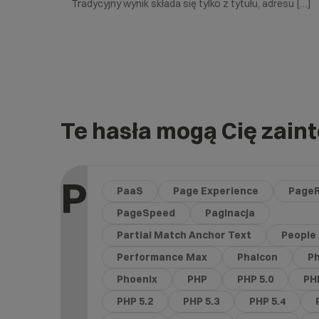
Tradycyjny wynik składa się tylko z tytułu, adresu […]
Te hasła mogą Cię zain
P
PaaS
Page Experience
Page
PageSpeed
Paginacja
Partial Match Anchor Text
People
Performance Max
Phalcon
Ph
Phoenix
PHP
PHP 5.0
PH
PHP 5.2
PHP 5.3
PHP 5.4