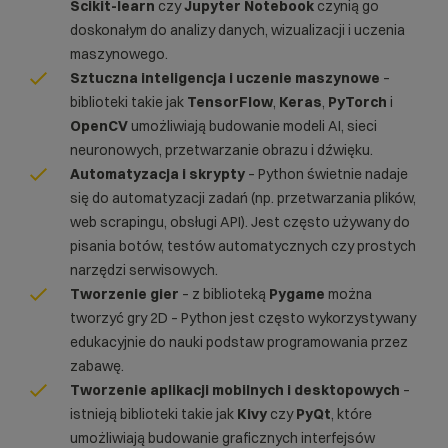
Scikit-learn
czy
Jupyter Notebook
czynią go
doskonałym do analizy danych, wizualizacji i uczenia
maszynowego.
Sztuczna inteligencja i uczenie maszynowe
–
biblioteki takie jak
TensorFlow
,
Keras
,
PyTorch
i
OpenCV
umożliwiają budowanie modeli AI, sieci
neuronowych, przetwarzanie obrazu i dźwięku.
Automatyzacja i skrypty
– Python świetnie nadaje
się do automatyzacji zadań (np. przetwarzania plików,
web scrapingu, obsługi
API
). Jest często używany do
pisania botów, testów automatycznych czy prostych
narzędzi serwisowych.
Tworzenie gier
– z biblioteką
Pygame
można
tworzyć gry 2D – Python jest często wykorzystywany
edukacyjnie do nauki podstaw programowania przez
zabawę.
Tworzenie aplikacji mobilnych i desktopowych
–
istnieją biblioteki takie jak
Kivy
czy
PyQt
, które
umożliwiają budowanie graficznych interfejsów