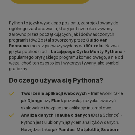
Python to język wysokiego poziomu, zaprojektowany do
ogólnego zastosowania, który jest szeroko używany
zarówno przez początkujących, jak i doświadczonych
programistów. Został stworzony przez
Guido van
Rossuma
i po raz pierwszy wydany w
1991 roku
. Nazwa
języka pochodzi od…
Latającego Cyrku Monty Pythona
–
popularnego brytyjskiego programu komediowego, a nie od
węża, choć ten często jest wykorzystywany jako symbol
graficzny.
Do czego używa się Pythona?
Tworzenie aplikacji webowych
– frameworki takie
jak
Django
czy
Flask
pozwalają szybko tworzyć
skalowalne i bezpieczne aplikacje internetowe.
Analiza danych i nauka o danych
(Data Science) –
Python jest ulubionym językiem analityków danych.
Narzędzia takie jak
Pandas
,
Matplotlib
,
Seaborn
,