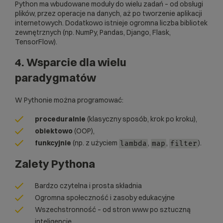
Python ma wbudowane moduły do wielu zadań – od obsługi
plików, przez operacje na danych, aż po tworzenie aplikacji
internetowych. Dodatkowo istnieje ogromna liczba bibliotek
zewnętrznych (np. NumPy, Pandas, Django, Flask,
TensorFlow).
4. Wsparcie dla wielu
paradygmatów
W Pythonie można programować:
proceduralnie
(klasyczny sposób, krok po kroku),
obiektowo
(OOP),
funkcyjnie
(np. z użyciem
,
,
).
lambda
map
filter
Zalety Pythona
Bardzo czytelna i prosta składnia
Ogromna społeczność i zasoby edukacyjne
Wszechstronność – od stron www po sztuczną
inteligencję