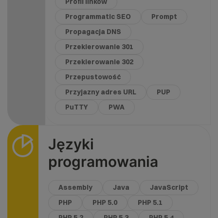
Profil linków
Programmatic SEO
Prompt
Propagacja DNS
Przekierowanie 301
Przekierowanie 302
Przepustowość
Przyjazny adres URL
PUP
PuTTY
PWA
Języki
programowania
Assembly
Java
JavaScript
PHP
PHP 5.0
PHP 5.1
PHP 5.2
PHP 5.3
PHP 5.4