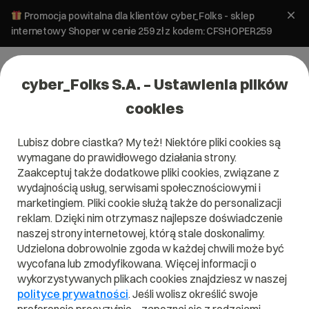
Promocja powitalna dla klientów cyber_Folks - sklep
internetowy Shoper w cenie 259 zł z kodem: CFSHOPER259
cyber_Folks S.A. – Ustawienia plików
cookies
Lubisz dobre ciastka? My też! Niektóre pliki cookies są
wymagane do prawidłowego działania strony.
Zaakceptuj także dodatkowe pliki cookies, związane z
wydajnością usług, serwisami społecznościowymi i
marketingiem. Pliki cookie służą także do personalizacji
reklam. Dzięki nim otrzymasz najlepsze doświadczenie
naszej strony internetowej, którą stale doskonalimy.
Udzielona dobrowolnie zgoda w każdej chwili może być
Czym jest Python?
wycofana lub zmodyfikowana. Więcej informacji o
wykorzystywanych plikach cookies znajdziesz w naszej
Przeczytaj czym jest
Python
w naszym słowniku.
polityce prywatności
. Jeśli wolisz określić swoje
Pomoże Ci to lepiej zrozumieć, czym dokładnie jest
Python
i