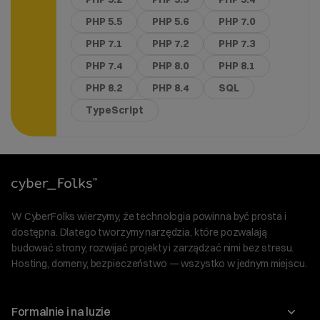
PHP 5.5
PHP 5.6
PHP 7.0
PHP 7.1
PHP 7.2
PHP 7.3
PHP 7.4
PHP 8.0
PHP 8.1
PHP 8.2
PHP 8.4
SQL
TypeScript
W CyberFolks wierzymy, że technologia powinna być prosta i
dostępna. Dlatego tworzymy narzędzia, które pozwalają
budować strony, rozwijać projekty i zarządzać nimi bez stresu.
Hosting, domeny, bezpieczeństwo — wszystko w jednym miejscu.
Formalnie i na luzie