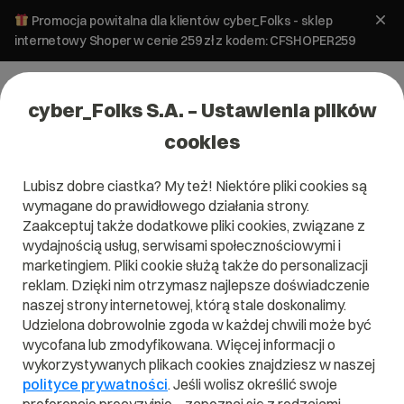
Promocja powitalna dla klientów cyber_Folks - sklep
internetowy Shoper w cenie 259 zł z kodem: CFSHOPER259
cyber_Folks S.A. – Ustawienia plików
cookies
Lubisz dobre ciastka? My też! Niektóre pliki cookies są
wymagane do prawidłowego działania strony.
Zaakceptuj także dodatkowe pliki cookies, związane z
wydajnością usług, serwisami społecznościowymi i
marketingiem. Pliki cookie służą także do personalizacji
reklam. Dzięki nim otrzymasz najlepsze doświadczenie
naszej strony internetowej, którą stale doskonalimy.
Udzielona dobrowolnie zgoda w każdej chwili może być
Czym jest PHP 7.4?
wycofana lub zmodyfikowana. Więcej informacji o
wykorzystywanych plikach cookies znajdziesz w naszej
Przeczytaj czym jest
PHP 7.4
w naszym słowniku.
polityce prywatności
. Jeśli wolisz określić swoje
Pomoże Ci to lepiej zrozumieć, czym dokładnie jest
PHP 7.4
i