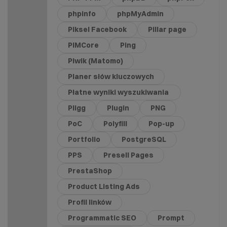
phpinfo
phpMyAdmin
Piksel Facebook
Pillar page
PIMCore
Ping
Piwik (Matomo)
Planer słów kluczowych
Płatne wyniki wyszukiwania
Pligg
Plugin
PNG
PoC
Polyfill
Pop-up
Portfolio
PostgreSQL
PPS
Presell Pages
PrestaShop
Product Listing Ads
Profil linków
Programmatic SEO
Prompt