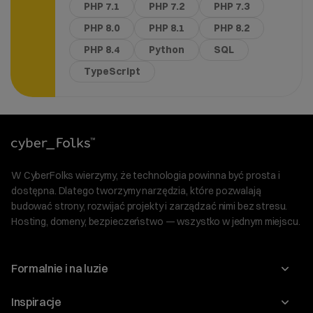
PHP 7.1
PHP 7.2
PHP 7.3
PHP 8.0
PHP 8.1
PHP 8.2
PHP 8.4
Python
SQL
TypeScript
W CyberFolks wierzymy, że technologia powinna być prosta i
dostępna. Dlatego tworzymy narzędzia, które pozwalają
budować strony, rozwijać projekty i zarządzać nimi bez stresu.
Hosting, domeny, bezpieczeństwo — wszystko w jednym miejscu.
Formalnie i na luzie
O nas
Inspiracje