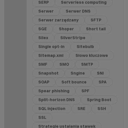
SERP
Serverless computing
Serwer
Serwer DNS
Serwer zarządzany
SFTP
SGE
Shoper
Short tail
Silex
SilverStripe
Single opt-in
Sitebulb
Sitemap.xml
Słowo kluczowe
SMF
SMO
SMTP
Snapshot
Sngine
SNI
SOAP
Soft bounce
SPA
Spear phishing
SPF
Split-horizon DNS
Spring Boot
SQL Injection
SRE
SSH
SSL
Strategie ustalania stawek