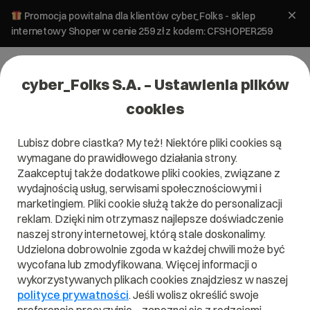
Promocja powitalna dla klientów cyber_Folks - sklep
internetowy Shoper w cenie 259 zł z kodem: CFSHOPER259
cyber_Folks S.A. – Ustawienia plików
cookies
Lubisz dobre ciastka? My też! Niektóre pliki cookies są
wymagane do prawidłowego działania strony.
Zaakceptuj także dodatkowe pliki cookies, związane z
wydajnością usług, serwisami społecznościowymi i
marketingiem. Pliki cookie służą także do personalizacji
reklam. Dzięki nim otrzymasz najlepsze doświadczenie
naszej strony internetowej, którą stale doskonalimy.
Udzielona dobrowolnie zgoda w każdej chwili może być
Czym jest SQL?
wycofana lub zmodyfikowana. Więcej informacji o
wykorzystywanych plikach cookies znajdziesz w naszej
Przeczytaj czym jest
SQL
w naszym słowniku.
polityce prywatności
. Jeśli wolisz określić swoje
Pomoże Ci to lepiej zrozumieć, czym dokładnie jest
SQL
i