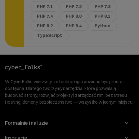
PHP 7.1
PHP 7.2
PHP 7.3
PHP 7.4
PHP 8.0
PHP 8.1
PHP 8.2
PHP 8.4
Python
TypeScript
W CyberFolks wierzymy, że technologia powinna być prosta i
dostępna. Dlatego tworzymy narzędzia, które pozwalają
budować strony, rozwijać projekty i zarządzać nimi bez stresu.
Hosting, domeny, bezpieczeństwo — wszystko w jednym miejscu.
Formalnie i na luzie
O nas
Inspiracje