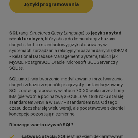
Języki programowania
SQL
(ang.
Structured Query Language
) to
język zapytań
strukturalnych
, który służy do komunikacji z bazami
danych. Jest to standardowy język stosowany w
systemach zarządzania relacyjnymi bazami danych (RDBMS
– Relational Database Management System), takich jak
MySQL, PostgreSQL, Oracle, Microsoft SQL Server czy
SQLite.
SQL umożliwia tworzenie, modyfikowanie i przetwarzanie
danych w bazie w sposób przejrzysty i ustandaryzowany.
SQL został opracowany w latach 70. XX wieku przez firmę
IBM (pierwotnie pod nazwą SEQUEL). W 1986 roku stał się
standardem ANSI, a w 1987 – standardem ISO. Od tego
czasu doczekał się wielu wersji, ale podstawowe składnie i
koncepcje pozostają niezmienne.
Dlaczego warto używać SQL?
Łatwość użycia:
SQL jest językiem deklaratywnym,