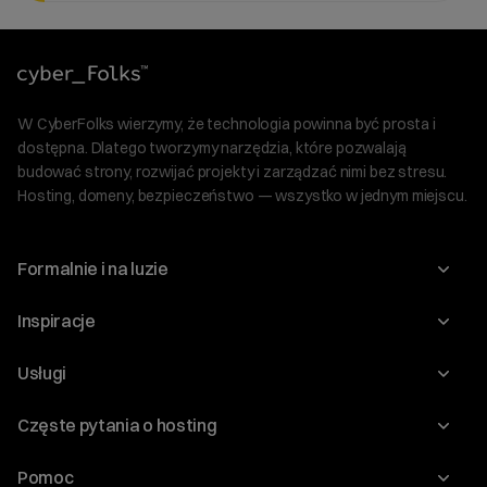
W CyberFolks wierzymy, że technologia powinna być prosta i
dostępna. Dlatego tworzymy narzędzia, które pozwalają
budować strony, rozwijać projekty i zarządzać nimi bez stresu.
Hosting, domeny, bezpieczeństwo — wszystko w jednym miejscu.
Formalnie i na luzie
O nas
Inspiracje
Relacje inwestorskie
Blog
Usługi
Program Korzyści dla Inwestorów
Słownik IT
Domeny
Regulaminy i specyfikacje
Częste pytania o hosting
WordPress
Certyfikaty SSL
Raporty i dokumenty
Jak przenieść stronę?
Audyt stron
Pomoc