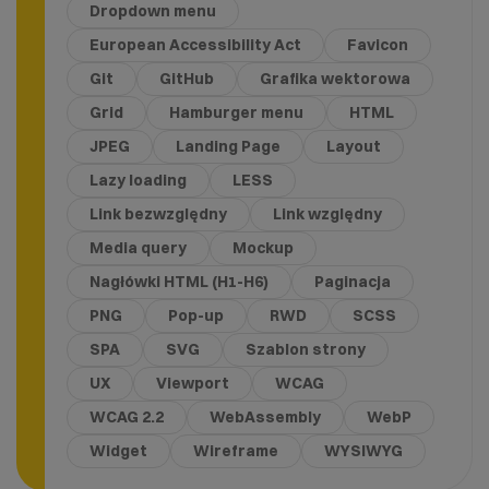
Dropdown menu
European Accessibility Act
Favicon
Git
GitHub
Grafika wektorowa
Grid
Hamburger menu
HTML
JPEG
Landing Page
Layout
Lazy loading
LESS
Link bezwzględny
Link względny
Media query
Mockup
Nagłówki HTML (H1-H6)
Paginacja
PNG
Pop-up
RWD
SCSS
SPA
SVG
Szablon strony
UX
Viewport
WCAG
WCAG 2.2
WebAssembly
WebP
Widget
Wireframe
WYSIWYG