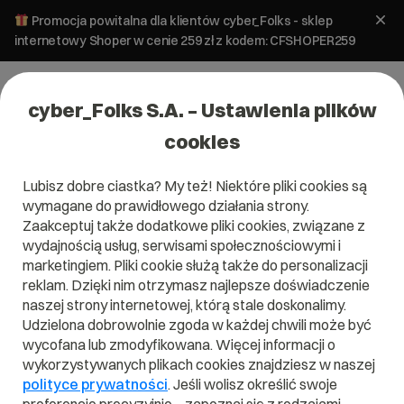
Promocja powitalna dla klientów cyber_Folks - sklep
internetowy Shoper w cenie 259 zł z kodem: CFSHOPER259
cyber_Folks S.A. – Ustawienia plików
cookies
Lubisz dobre ciastka? My też! Niektóre pliki cookies są
wymagane do prawidłowego działania strony.
Zaakceptuj także dodatkowe pliki cookies, związane z
wydajnością usług, serwisami społecznościowymi i
marketingiem. Pliki cookie służą także do personalizacji
reklam. Dzięki nim otrzymasz najlepsze doświadczenie
naszej strony internetowej, którą stale doskonalimy.
Udzielona dobrowolnie zgoda w każdej chwili może być
Czym jest SRE?
wycofana lub zmodyfikowana. Więcej informacji o
wykorzystywanych plikach cookies znajdziesz w naszej
Przeczytaj czym jest
SRE
w naszym słowniku.
polityce prywatności
. Jeśli wolisz określić swoje
Pomoże Ci to lepiej zrozumieć, czym dokładnie jest
SRE
i