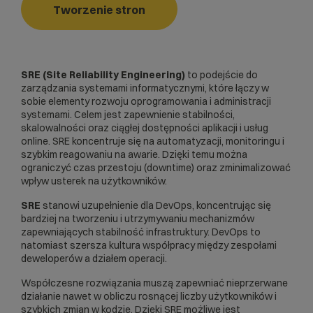
Tworzenie stron
SRE (Site Reliability Engineering)
to podejście do
zarządzania systemami informatycznymi, które łączy w
sobie elementy rozwoju oprogramowania i administracji
systemami. Celem jest zapewnienie stabilności,
skalowalności oraz ciągłej dostępności aplikacji i usług
online. SRE koncentruje się na automatyzacji, monitoringu i
szybkim reagowaniu na awarie. Dzięki temu można
ograniczyć czas przestoju (downtime) oraz zminimalizować
wpływ usterek na użytkowników.
SRE
stanowi uzupełnienie dla
DevOps
, koncentrując się
bardziej na tworzeniu i utrzymywaniu mechanizmów
zapewniających stabilność infrastruktury. DevOps to
natomiast szersza kultura współpracy między zespołami
deweloperów a działem operacji.
Współczesne rozwiązania muszą zapewniać nieprzerwane
działanie nawet w obliczu rosnącej liczby użytkowników i
szybkich zmian w kodzie. Dzięki SRE możliwe jest