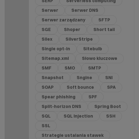
SERP
Serverless computing
Serwer
Serwer DNS
Serwer zarządzany
SFTP
SGE
Shoper
Short tail
Silex
SilverStripe
Single opt-in
Sitebulb
Sitemap.xml
Słowo kluczowe
SMF
SMO
SMTP
Snapshot
Sngine
SNI
SOAP
Soft bounce
SPA
Spear phishing
SPF
Split-horizon DNS
Spring Boot
SQL
SQL Injection
SSH
SSL
Strategie ustalania stawek