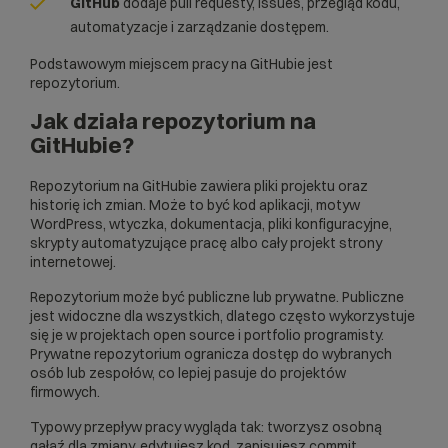
GitHub
dodaje pull requesty, issues, przegląd kodu,
automatyzacje i zarządzanie dostępem.
Podstawowym miejscem pracy na GitHubie jest
repozytorium
.
Jak działa repozytorium na
GitHubie?
Repozytorium na GitHubie zawiera pliki projektu oraz
historię ich zmian. Może to być kod aplikacji, motyw
WordPress, wtyczka, dokumentacja, pliki konfiguracyjne,
skrypty automatyzujące pracę albo cały projekt strony
internetowej.
Repozytorium może być publiczne lub prywatne. Publiczne
jest widoczne dla wszystkich, dlatego często wykorzystuje
się je w projektach open source i portfolio programisty.
Prywatne repozytorium ogranicza dostęp do wybranych
osób lub zespołów, co lepiej pasuje do projektów
firmowych.
Typowy przepływ pracy wygląda tak: tworzysz osobną
gałąź dla zmiany, edytujesz kod, zapisujesz commit,