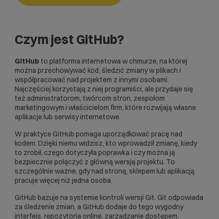
Czym jest GitHub?
GitHub
to platforma internetowa w chmurze, na której
można przechowywać kod, śledzić zmiany w plikach i
współpracować nad projektem z innymi osobami.
Najczęściej korzystają z niej programiści, ale przydaje się
też administratorom, twórcom stron, zespołom
marketingowym i właścicielom firm, które rozwijają własne
aplikacje lub serwisy internetowe.
W praktyce GitHub pomaga uporządkować pracę nad
kodem. Dzięki niemu widzisz, kto wprowadził zmianę, kiedy
to zrobił, czego dotyczyła poprawka i czy można ją
bezpiecznie połączyć z główną wersją projektu. To
szczególnie ważne, gdy nad stroną, sklepem lub aplikacją
pracuje więcej niż jedna osoba.
GitHub bazuje na systemie kontroli wersji
Git
. Git odpowiada
za śledzenie zmian, a GitHub dodaje do tego wygodny
interfejs, repozytoria online, zarządzanie dostępem,