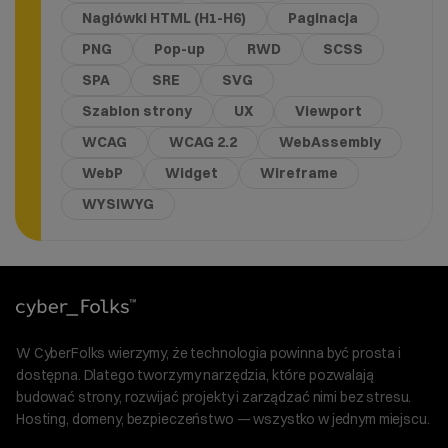
Nagłówki HTML (H1-H6)
Paginacja
PNG
Pop-up
RWD
SCSS
SPA
SRE
SVG
Szablon strony
UX
Viewport
WCAG
WCAG 2.2
WebAssembly
WebP
Widget
Wireframe
WYSIWYG
W CyberFolks wierzymy, że technologia powinna być prosta i
dostępna. Dlatego tworzymy narzędzia, które pozwalają
budować strony, rozwijać projekty i zarządzać nimi bez stresu.
Hosting, domeny, bezpieczeństwo — wszystko w jednym miejscu.