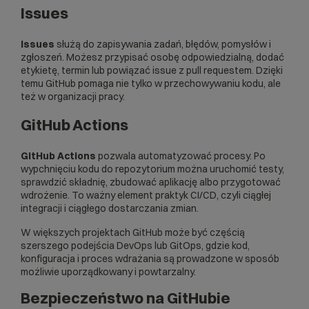
Issues
Issues
służą do zapisywania zadań, błędów, pomysłów i
zgłoszeń. Możesz przypisać osobę odpowiedzialną, dodać
etykietę, termin lub powiązać issue z pull requestem. Dzięki
temu GitHub pomaga nie tylko w przechowywaniu kodu, ale
też w organizacji pracy.
GitHub Actions
GitHub Actions
pozwala automatyzować procesy. Po
wypchnięciu kodu do repozytorium można uruchomić testy,
sprawdzić składnię, zbudować aplikację albo przygotować
wdrożenie. To ważny element praktyk
CI/CD
, czyli ciągłej
integracji i ciągłego dostarczania zmian.
W większych projektach GitHub może być częścią
szerszego podejścia
DevOps
lub
GitOps
, gdzie kod,
konfiguracja i proces wdrażania są prowadzone w sposób
możliwie uporządkowany i powtarzalny.
Bezpieczeństwo na GitHubie