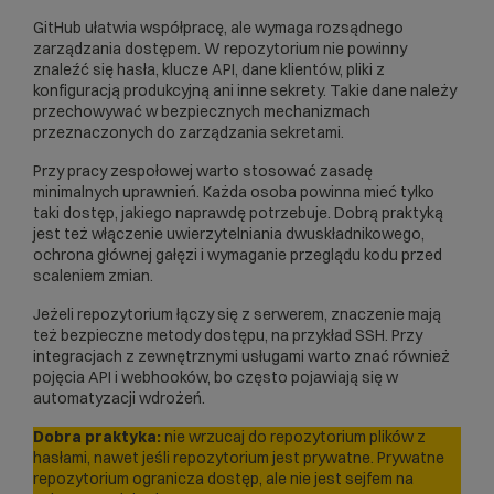
GitHub ułatwia współpracę, ale wymaga rozsądnego
zarządzania dostępem. W repozytorium nie powinny
znaleźć się hasła, klucze API, dane klientów, pliki z
konfiguracją produkcyjną ani inne sekrety. Takie dane należy
przechowywać w bezpiecznych mechanizmach
przeznaczonych do zarządzania sekretami.
Przy pracy zespołowej warto stosować zasadę
minimalnych uprawnień. Każda osoba powinna mieć tylko
taki dostęp, jakiego naprawdę potrzebuje. Dobrą praktyką
jest też włączenie uwierzytelniania dwuskładnikowego,
ochrona głównej gałęzi i wymaganie przeglądu kodu przed
scaleniem zmian.
Jeżeli repozytorium łączy się z serwerem, znaczenie mają
też bezpieczne metody dostępu, na przykład
SSH
. Przy
integracjach z zewnętrznymi usługami warto znać również
pojęcia
API
i webhooków, bo często pojawiają się w
automatyzacji wdrożeń.
Dobra praktyka:
nie wrzucaj do repozytorium plików z
hasłami, nawet jeśli repozytorium jest prywatne. Prywatne
repozytorium ogranicza dostęp, ale nie jest sejfem na