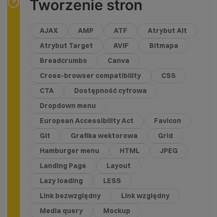
Tworzenie stron
AJAX
AMP
ATF
Atrybut Alt
Atrybut Target
AVIF
Bitmapa
Breadcrumbs
Canva
Cross-browser compatibility
CSS
CTA
Dostępność cyfrowa
Dropdown menu
European Accessibility Act
Favicon
Git
Grafika wektorowa
Grid
Hamburger menu
HTML
JPEG
Landing Page
Layout
Lazy loading
LESS
Link bezwzględny
Link względny
Media query
Mockup