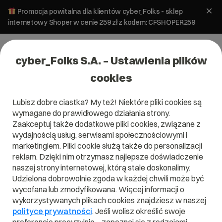
Promocja powitalna dla klientów cyber_Folks - sklep
internetowy Shoper w cenie 259 zł z kodem: CFSHOPER259
cyber_Folks S.A. – Ustawienia plików
cookies
Lubisz dobre ciastka? My też! Niektóre pliki cookies są
wymagane do prawidłowego działania strony.
Zaakceptuj także dodatkowe pliki cookies, związane z
wydajnością usług, serwisami społecznościowymi i
marketingiem. Pliki cookie służą także do personalizacji
reklam. Dzięki nim otrzymasz najlepsze doświadczenie
naszej strony internetowej, którą stale doskonalimy.
Udzielona dobrowolnie zgoda w każdej chwili może być
Czym jest GitHub?
wycofana lub zmodyfikowana. Więcej informacji o
wykorzystywanych plikach cookies znajdziesz w naszej
Przeczytaj czym jest
GitHub
w naszym słowniku.
polityce prywatności
. Jeśli wolisz określić swoje
Pomoże Ci to lepiej zrozumieć, czym dokładnie jest
GitHub
i