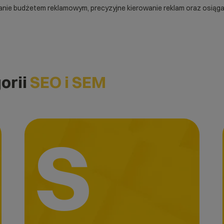
zanie budżetem reklamowym, precyzyjne kierowanie reklam oraz osią
orii
SEO i SEM
S