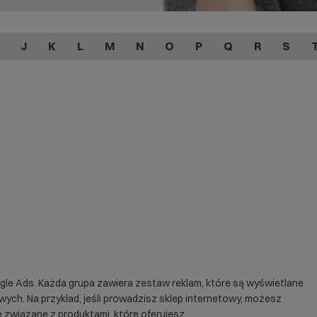
J
K
L
M
N
O
P
Q
R
S
le Ads. Każda grupa zawiera zestaw reklam, które są wyświetlane
ch. Na przykład, jeśli prowadzisz
sklep internetowy
, możesz
związane z produktami, które oferujesz.