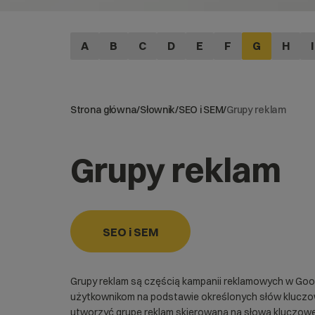
A
B
C
D
E
F
G
H
I
Strona główna
/
Słownik
/
SEO i SEM
/
Grupy reklam
Grupy reklam
SEO i SEM
Grupy reklam są częścią kampanii reklamowych w Goog
użytkownikom na podstawie określonych słów kluczowy
utworzyć grupę reklam skierowaną na słowa kluczowe 