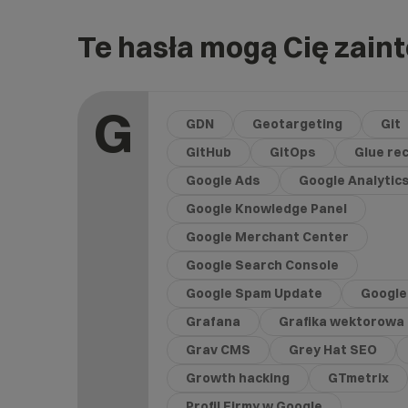
Te hasła mogą Cię zain
G
GDN
Geotargeting
Git
GitHub
GitOps
Glue re
Google Ads
Google Analytic
Google Knowledge Panel
Google Merchant Center
Google Search Console
Google Spam Update
Google
Grafana
Grafika wektorowa
Grav CMS
Grey Hat SEO
Growth hacking
GTmetrix
Profil Firmy w Google