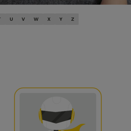
T
U
V
W
X
Y
Z