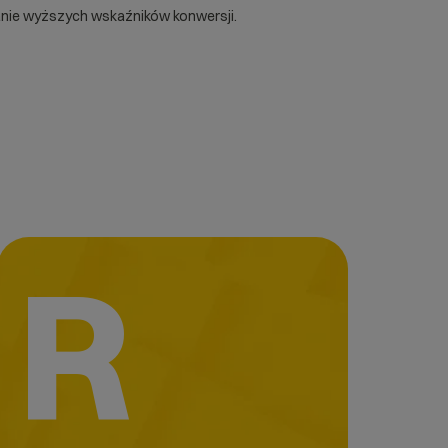
ganie wyższych wskaźników
konwersji
.
R