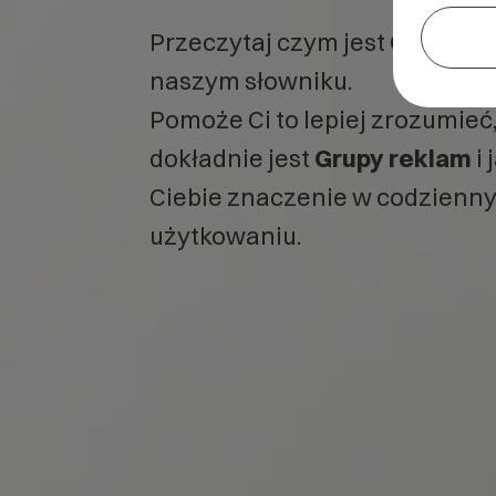
Przeczytaj czym jest
Grupy re
naszym słowniku.
Pomoże Ci to lepiej zrozumieć
dokładnie jest
Grupy reklam
i 
Ciebie znaczenie w codzienn
użytkowaniu.