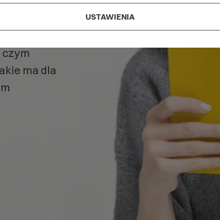
klam
w
USTAWIENIA
, czym
jakie ma dla
ym