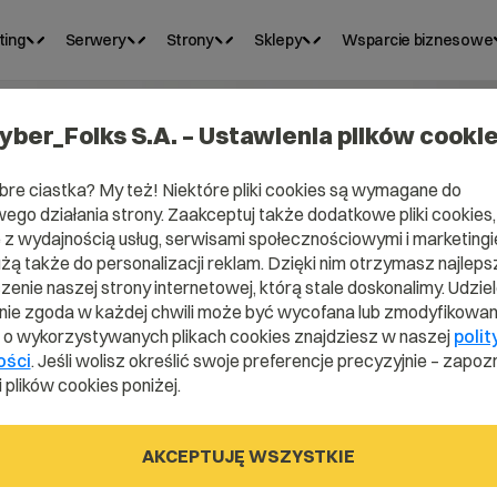
ting
Serwery
Strony
Sklepy
Wsparcie biznesowe
yber_Folks S.A. – Ustawienia plików cooki
bre ciastka? My też! Niektóre pliki cookies są wymagane do
ego działania strony. Zaakceptuj także dodatkowe pliki cookies,
z wydajnością usług, serwisami społecznościowymi i marketingie
użą także do personalizacji reklam. Dzięki nim otrzymasz najleps
enie naszej strony internetowej, którą stale doskonalimy. Udzie
ie zgoda w każdej chwili może być wycofana lub zmodyfikowan
i o wykorzystywanych plikach cookies znajdziesz w naszej
polit
 Grupy
ości
. Jeśli wolisz określić swoje preferencje precyzyjnie – zapozn
 plików cookies poniżej.
AKCEPTUJĘ WSZYSTKIE