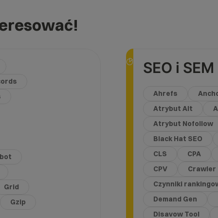
teresować!
SEO i SEM
cords
Ahrefs
Ancho
s
Atrybut Alt
A
Atrybut Nofollow
Black Hat SEO
CLS
CPA
bot
CPV
Crawler
Czynniki rankingo
Grid
Demand Gen
Gzip
Disavow Tool