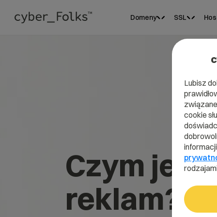
Domeny
SSL
Hos
c
Lubisz do
prawidłow
związane 
cookie sł
doświadcz
dobrowoln
informacj
Czym jest
prywatn
rodzajami
reklam?