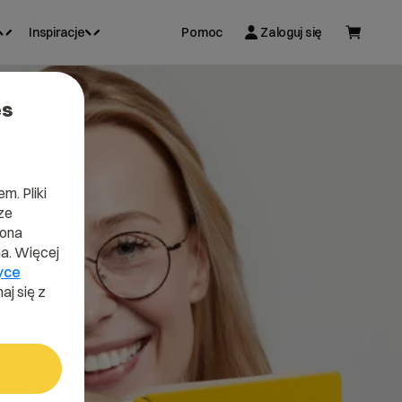
Inspiracje
Pomoc
Zaloguj się
es
m. Pliki
ze
lona
a. Więcej
yce
aj się z