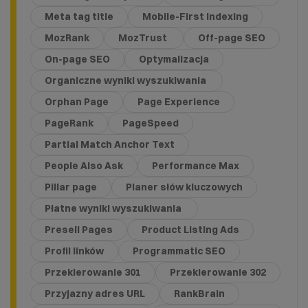
Meta tag title
Mobile-First Indexing
MozRank
MozTrust
Off-page SEO
On-page SEO
Optymalizacja
Organiczne wyniki wyszukiwania
Orphan Page
Page Experience
PageRank
PageSpeed
Partial Match Anchor Text
People Also Ask
Performance Max
Pillar page
Planer słów kluczowych
Płatne wyniki wyszukiwania
Presell Pages
Product Listing Ads
Profil linków
Programmatic SEO
Przekierowanie 301
Przekierowanie 302
Przyjazny adres URL
RankBrain