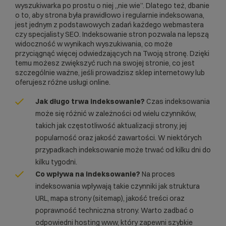
wyszukiwarka po prostu o niej „nie wie”. Dlatego też, dbanie
o to, aby strona była prawidłowo i regularnie indeksowana,
jest jednym z podstawowych zadań każdego webmastera
czy specjalisty
SEO
. Indeksowanie stron pozwala na lepszą
widoczność w wynikach wyszukiwania, co może
przyciągnąć więcej odwiedzających na Twoją stronę. Dzięki
temu możesz zwiększyć ruch na swojej stronie, co jest
szczególnie ważne, jeśli prowadzisz
sklep internetowy
lub
oferujesz różne usługi online.
Jak długo trwa indeksowanie?
Czas indeksowania
może się różnić w zależności od wielu czynników,
takich jak częstotliwość aktualizacji strony, jej
popularność oraz jakość zawartości. W niektórych
przypadkach indeksowanie może trwać od kilku dni do
kilku tygodni.
Co wpływa na indeksowanie?
Na proces
indeksowania wpływają takie czynniki jak struktura
URL, mapa strony (sitemap), jakość treści oraz
poprawność techniczna strony. Warto zadbać o
odpowiedni
hosting www
, który zapewni szybkie