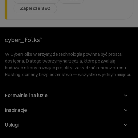
Zaplecze SEO
W CyberFolks wierzymy, że technologia powinna być prosta i
dostępna. Dlatego tworzymy narzędzia, które pozwalają
budować strony, rozwijać projekty i zarządzać nimi bez stresu.
Hosting, domeny, bezpieczeństwo — wszystko w jednym miejscu.
Formalnie i na luzie
O nas
Inspiracje
Relacje inwestorskie
Blog
Usługi
Program Korzyści dla Inwestorów
Słownik IT
Domeny