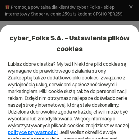
Promocja powitalna dla klientów cyber_Folks - sklep
internetowy Shoper w cenie 259 zł z kodem: CFSHOPER259
cyber_Folks S.A. – Ustawienia plików
cookies
Lubisz dobre ciastka? My też! Niektóre pliki cookies są
wymagane do prawidłowego działania strony.
Zaakceptuj także dodatkowe pliki cookies, związane z
wydajnością usług, serwisami społecznościowymi i
marketingiem. Pliki cookie służą także do personalizacji
reklam. Dzięki nim otrzymasz najlepsze doświadczenie
naszej strony internetowej, którą stale doskonalimy.
Udzielona dobrowolnie zgoda w każdej chwili może być
Czym jest Indeksowanie stron?
wycofana lub zmodyfikowana. Więcej informacji o
wykorzystywanych plikach cookies znajdziesz w naszej
Przeczytaj czym jest
Indeksowanie stron
w naszym
polityce prywatności
. Jeśli wolisz określić swoje
słowniku.