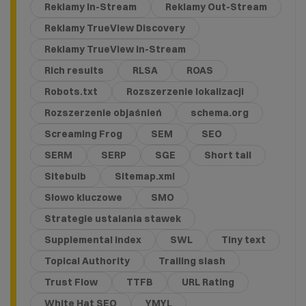
Reklamy In-Stream
Reklamy Out-Stream
Reklamy TrueView Discovery
Reklamy TrueView in-Stream
Rich results
RLSA
ROAS
Robots.txt
Rozszerzenie lokalizacji
Rozszerzenie objaśnień
schema.org
Screaming Frog
SEM
SEO
SERM
SERP
SGE
Short tail
Sitebulb
Sitemap.xml
Słowo kluczowe
SMO
Strategie ustalania stawek
Supplemental index
SWL
Tiny text
Topical Authority
Trailing slash
Trust Flow
TTFB
URL Rating
White Hat SEO
YMYL