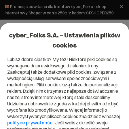
Promocja powitalna dla klientów cyber_Folks - sklep
internetowy Shoper w cenie 259 zł z kodem: CFSHOPER259
cyber_Folks S.A. – Ustawienia plików
cookies
Lubisz dobre ciastka? My też! Niektóre pliki cookies są
wymagane do prawidłowego działania strony.
Zaakceptuj także dodatkowe pliki cookies, związane z
wydajnością usług, serwisami społecznościowymi i
marketingiem. Pliki cookie służą także do personalizacji
reklam. Dzięki nim otrzymasz najlepsze doświadczenie
naszej strony internetowej, którą stale doskonalimy.
Udzielona dobrowolnie zgoda w każdej chwili może być
Czym jest Backlink?
wycofana lub zmodyfikowana. Więcej informacji o
wykorzystywanych plikach cookies znajdziesz w naszej
Przeczytaj czym jest
Backlink
w naszym słowniku.
polityce prywatności
. Jeśli wolisz określić swoje
Pomoże Ci to lepiej zrozumieć, czym dokładnie jest