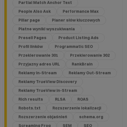
Partial Match Anchor Text
People Also Ask
Performance Max
Pillar page
Planer słów kluczowych
Płatne wyniki wyszukiwania
Presell Pages
Product Listing Ads
Profil linków
Programmatic SEO
Przekierowanie 301
Przekierowanie 302
Przyjazny adres URL
RankBrain
Reklamy In-Stream
Reklamy Out-Stream
Reklamy TrueView Discovery
Reklamy TrueView in-Stream
Rich results
RLSA
ROAS
Robots.txt
Rozszerzenie lokalizacji
Rozszerzenie objaśnień
schema.org
Screaming Frog
SEM
SEO