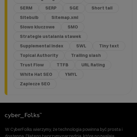
SERM
SERP
SGE
Short tail
Sitebulb
Sitemap.xml
Słowo kluczowe
SMO
Strategie ustalania stawek
Supplemental index
SWL
Tiny text
Topical Authority
Trailing slash
Trust Flow
TTFB
URL Rating
White Hat SEO
YMYL
Zaplecze SEO
W CyberFolks wierzymy, że technologia powinna być prosta i
dostępna. Dlatego tworzymy narzędzia, które pozwalają