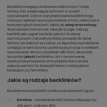
Backlinki pomagają w budowaniu widoczności Twojej
witryny oraz zwiększają jej autorytet w oczach
wyszukiwarek. Dobrze zoptymalizowane backlinki mogą
znacząco wpłynąć na pozycjonowanie strony, zwłaszcza w
konkurencyjnych branżach, takich jak
sklep internetowy
.
Wyszukiwarki internetowe, takie jak Google, traktują
backlinki jako sygnał zaufania i jakości. Im więcej
wartościowych i naturalnych linków prowadzi do danej
witryny, tym większe są szanse, że algorytmy wyszukiwarek
uznają ją za wartościową i podniosą jej pozycję w wynikach
wyszukiwania. Nie liczy się jednak tylko ilość, ale przede
wszystkim
jakość
backlinków. Link z renomowanej,
tematycznie powiązanej strony będzie miał znacznie
większą wartość niż dziesiątki linków z niskiej jakości
katalogów czy farm linków.
Jakie są rodzaje backlinków?
Backlinki można podzielić na kilka podstawowych typów:
Dofollow
– standardowe linki, które przekazują tzw.
„link juice”, czyli moc SEO.