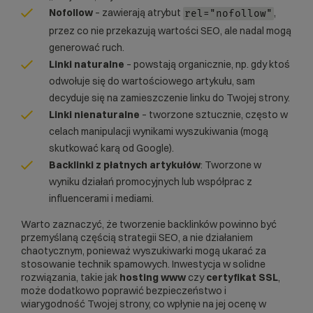
Nofollow
– zawierają atrybut
,
rel="nofollow"
przez co nie przekazują wartości SEO, ale nadal mogą
generować ruch.
Linki naturalne
– powstają organicznie, np. gdy ktoś
odwołuje się do wartościowego artykułu, sam
decyduje się na zamieszczenie linku do Twojej strony.
Linki nienaturalne
– tworzone sztucznie, często w
celach manipulacji wynikami wyszukiwania (mogą
skutkować karą od Google).
Backlinki z płatnych artykułów
: Tworzone w
wyniku działań promocyjnych lub współprac z
influencerami i mediami.
Warto zaznaczyć, że tworzenie backlinków powinno być
przemyślaną częścią strategii SEO, a nie działaniem
chaotycznym, ponieważ wyszukiwarki mogą ukarać za
stosowanie technik spamowych. Inwestycja w solidne
rozwiązania, takie jak
hosting www
czy
certyfikat SSL
,
może dodatkowo poprawić bezpieczeństwo i
wiarygodność Twojej strony, co wpłynie na jej ocenę w