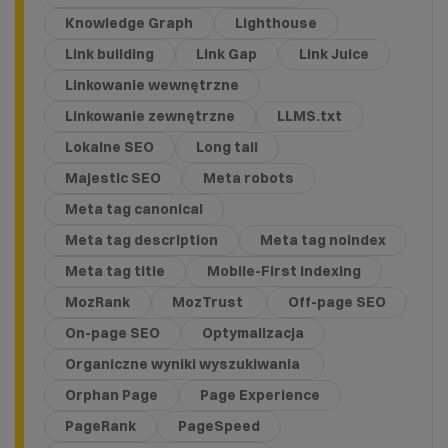
Knowledge Graph
Lighthouse
Link building
Link Gap
Link Juice
Linkowanie wewnętrzne
Linkowanie zewnętrzne
LLMS.txt
Lokalne SEO
Long tail
Majestic SEO
Meta robots
Meta tag canonical
Meta tag description
Meta tag noindex
Meta tag title
Mobile-First Indexing
MozRank
MozTrust
Off-page SEO
On-page SEO
Optymalizacja
Organiczne wyniki wyszukiwania
Orphan Page
Page Experience
PageRank
PageSpeed