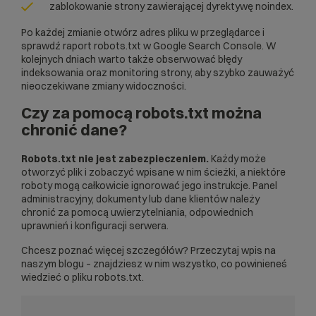
zablokowanie strony zawierającej dyrektywę noindex.
Po każdej zmianie otwórz adres pliku w przeglądarce i
sprawdź raport robots.txt w Google Search Console. W
kolejnych dniach warto także obserwować błędy
indeksowania oraz
monitoring strony
, aby szybko zauważyć
nieoczekiwane zmiany widoczności.
Czy za pomocą robots.txt można
chronić dane?
Robots.txt nie jest zabezpieczeniem.
Każdy może
otworzyć plik i zobaczyć wpisane w nim ścieżki, a niektóre
roboty mogą całkowicie ignorować jego instrukcje. Panel
administracyjny, dokumenty lub dane klientów należy
chronić za pomocą uwierzytelniania, odpowiednich
uprawnień i konfiguracji serwera.
Chcesz poznać więcej szczegółów? Przeczytaj wpis na
naszym blogu – znajdziesz w nim
wszystko, co powinieneś
wiedzieć o pliku robots.txt.