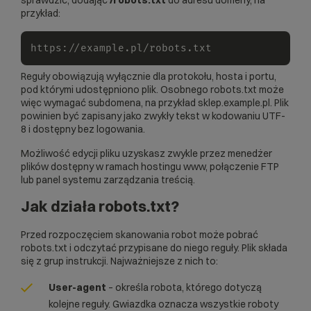
sprawdzić, dodając
/robots.txt
do adresu domeny, na
przykład:
https
:
/
/
example.pl
/
robots.txt
Reguły obowiązują wyłącznie dla protokołu, hosta i portu,
pod którymi udostępniono plik. Osobnego robots.txt może
więc wymagać subdomena, na przykład sklep.example.pl. Plik
powinien być zapisany jako zwykły tekst w kodowaniu UTF-
8 i dostępny bez logowania.
Możliwość edycji pliku uzyskasz zwykle przez menedżer
plików dostępny w ramach
hostingu www
, połączenie FTP
lub panel systemu zarządzania treścią.
Jak działa robots.txt?
Przed rozpoczęciem skanowania robot może pobrać
robots.txt i odczytać przypisane do niego reguły. Plik składa
się z grup instrukcji. Najważniejsze z nich to:
User-agent
– określa robota, którego dotyczą
kolejne reguły. Gwiazdka oznacza wszystkie roboty