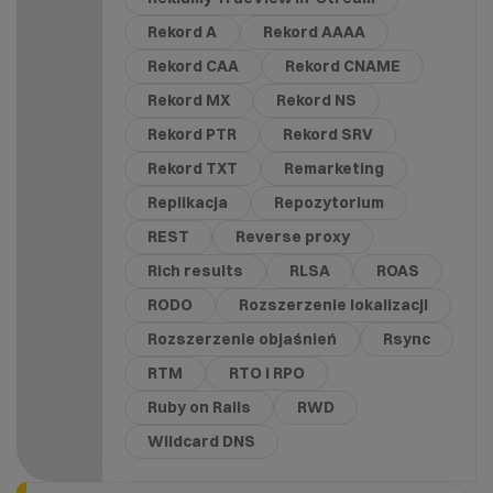
Rekord A
Rekord AAAA
Rekord CAA
Rekord CNAME
Rekord MX
Rekord NS
Rekord PTR
Rekord SRV
Rekord TXT
Remarketing
Replikacja
Repozytorium
REST
Reverse proxy
Rich results
RLSA
ROAS
RODO
Rozszerzenie lokalizacji
Rozszerzenie objaśnień
Rsync
RTM
RTO i RPO
Ruby on Rails
RWD
Wildcard DNS