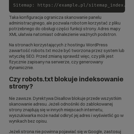
Sitemap
:
 https
:
/
/
example.pl
/
sitemap_index.xm
Taka konfiguracja ogranicza skanowanie panelu
administracyjnego, ale pozwala robotom korzystać z pliku
potrzebnego do obsługi części funkcji strony. Adres mapy
XML ułatwia natomiast odnalezienie ważnych podstron.
Na stronach korzystających z
hostingu WordPress
zawartość robots.txt może być tworzona przez system lub
wtyczkę SEO. Przed zmianą sprawdź więc, czy plik jest
fizycznie zapisany na serwerze, czy generowany
dynamicznie.
Czy robots.txt blokuje indeksowanie
strony?
Nie zawsze. Dyrektywa Disallow blokuje przede wszystkim
skanowanie adresu. Jeżeli odnośniki do zablokowanej
strony znajdują się w innych miejscach internetu,
wyszukiwarka może nadal odkryć jej adres i wyświetlić go w
wynikach bez opisu.
Jeżeli strona nie powinna pojawiać się w Google, zastosuj