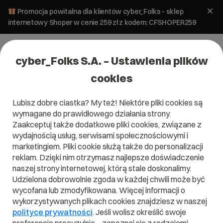
Promocja powitalna dla klientów cyber_Folks - sklep
internetowy Shoper w cenie 259 zł z kodem: CFSHOPER259
cyber_Folks S.A. – Ustawienia plików
cookies
Lubisz dobre ciastka? My też! Niektóre pliki cookies są
wymagane do prawidłowego działania strony.
Zaakceptuj także dodatkowe pliki cookies, związane z
wydajnością usług, serwisami społecznościowymi i
marketingiem. Pliki cookie służą także do personalizacji
reklam. Dzięki nim otrzymasz najlepsze doświadczenie
naszej strony internetowej, którą stale doskonalimy.
Udzielona dobrowolnie zgoda w każdej chwili może być
Czym jest Robots.txt?
wycofana lub zmodyfikowana. Więcej informacji o
wykorzystywanych plikach cookies znajdziesz w naszej
Przeczytaj czym jest
Robots.txt
w naszym słowniku.
polityce prywatności
. Jeśli wolisz określić swoje
Pomoże Ci to lepiej zrozumieć, czym dokładnie jest