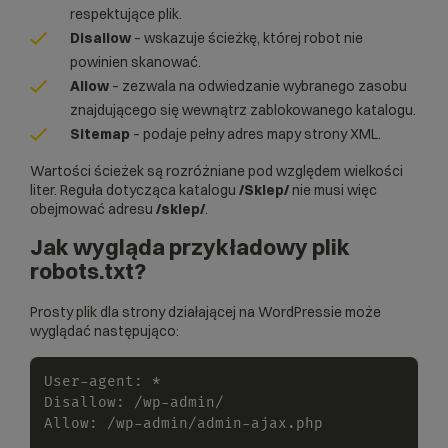
respektujące plik.
Disallow
– wskazuje ścieżkę, której robot nie
powinien skanować.
Allow
– zezwala na odwiedzanie wybranego zasobu
znajdującego się wewnątrz zablokowanego katalogu.
Sitemap
– podaje pełny adres
mapy strony XML
.
Wartości ścieżek są rozróżniane pod względem wielkości
liter. Reguła dotycząca katalogu
/Sklep/
nie musi więc
obejmować adresu
/sklep/
.
Jak wygląda przykładowy plik
robots.txt?
Prosty plik dla strony działającej na WordPressie może
wyglądać następująco:
User
-
agent
:
*
Disallow
:
/
wp
-
admin
/
Allow
:
/
wp
-
admin
/
admin
-
ajax.php
