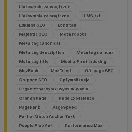
Linkowanie wewnętrzne
Linkowanie zewnętrzne
LLMS.txt
Lokalne SEO
Long tail
Majestic SEO
Meta robots
Meta tag canonical
Meta tag description
Meta tag noindex
Meta tag title
Mobile-First Indexing
MozRank
MozTrust
Off-page SEO
On-page SEO
Optymalizacja
Organiczne wyniki wyszukiwania
Orphan Page
Page Experience
PageRank
PageSpeed
Partial Match Anchor Text
People Also Ask
Performance Max