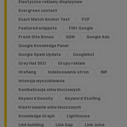
Elastyczne reklamy displayowe
Evergreen content
Exact Match Anchor Text
FCP
Featured snippets
Filtr Google
Fresh Site Bonus
GDN
Google Ads
Google Knowledge Panel
Google Spam Update
Googlebot
Grey Hat SEO
Grupy reklam
Hreflang
Indeksowanie stron
INP
Intencja wyszukiwania
Kanibalizacja słów kluczowych
Keyword Density
Keyword Stuffing
Klastrowanie słów kluczowych
Knowledge Graph
Lighthouse
Link building
Link Gap
Link Juice