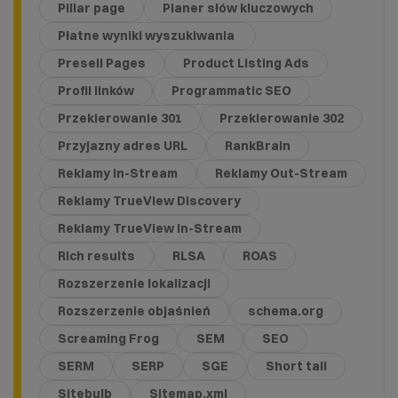
Pillar page
Planer słów kluczowych
Płatne wyniki wyszukiwania
Presell Pages
Product Listing Ads
Profil linków
Programmatic SEO
Przekierowanie 301
Przekierowanie 302
Przyjazny adres URL
RankBrain
Reklamy In-Stream
Reklamy Out-Stream
Reklamy TrueView Discovery
Reklamy TrueView in-Stream
Rich results
RLSA
ROAS
Rozszerzenie lokalizacji
Rozszerzenie objaśnień
schema.org
Screaming Frog
SEM
SEO
SERM
SERP
SGE
Short tail
Sitebulb
Sitemap.xml