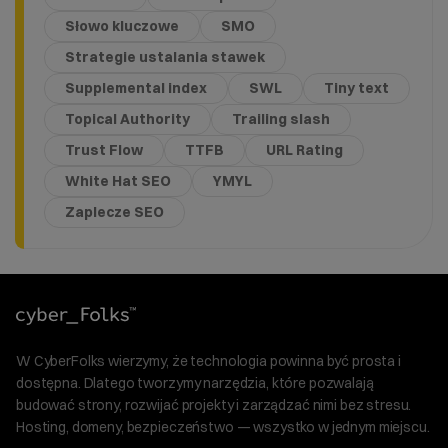
Słowo kluczowe
SMO
Strategie ustalania stawek
Supplemental index
SWL
Tiny text
Topical Authority
Trailing slash
Trust Flow
TTFB
URL Rating
White Hat SEO
YMYL
Zaplecze SEO
W CyberFolks wierzymy, że technologia powinna być prosta i
dostępna. Dlatego tworzymy narzędzia, które pozwalają
budować strony, rozwijać projekty i zarządzać nimi bez stresu.
Hosting, domeny, bezpieczeństwo — wszystko w jednym miejscu.