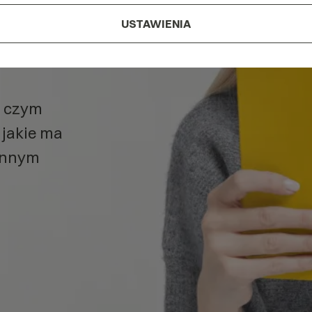
USTAWIENIA
t SEO
w
, czym
 jakie ma
iennym