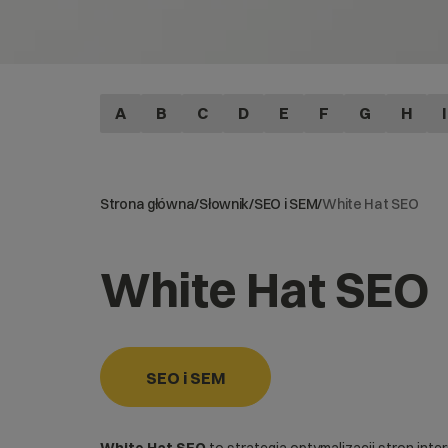
A
B
C
D
E
F
G
H
I
Strona główna
/
Słownik
/
SEO i SEM
/
White Hat SEO
White Hat SEO
SEO i SEM