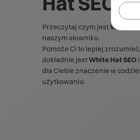
Hat SEO?
Przeczytaj czym jest
White Ha
naszym słowniku.
Pomoże Ci to lepiej zrozumieć
dokładnie jest
White Hat SEO
i
dla Ciebie znaczenie w codz
użytkowaniu.