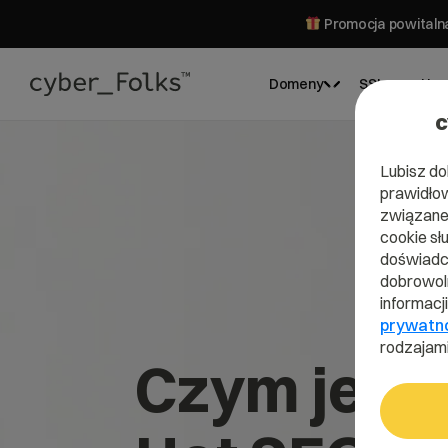
Promocja powitalna
Domeny
SSL
Hos
c
Lubisz do
prawidłow
związane 
cookie sł
doświadcz
dobrowoln
informacj
prywatn
rodzajami
Czym jest