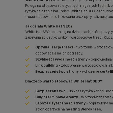
White Hat SEO
to strategia optymalizacji stron int
Polega na stosowaniu etycznych i legalnych technik
ryzyka nałożenia kar. Celem White Hat SEO jest budo
treści, odpowiednie linkowanie oraz optymalizację te
Jak działa White Hat SEO?
White Hat SEO opiera się na działaniach, które pozy
zapewniając użytkownikom wartościowe treści. Kluczo
Optymalizacja treści
– tworzenie wartościowy
odpowiadają na ich potrzeby.
Szybkość i wydajność strony
– odpowiednia 
Link building
– zdobywanie wartościowych lin
Bezpieczeństwo strony
– wdrożenie
certyf
Dlaczego warto stosować White Hat SEO?
Bezpieczeństwo
– unikasz ryzyka kar od Goog
Długoterminowe efekty
– w przeciwieństwie 
Lepsza użyteczność strony
– poprawiona naw
stron opartych na
hosting WordPress
.