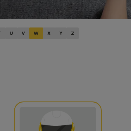
T
U
V
W
X
Y
Z