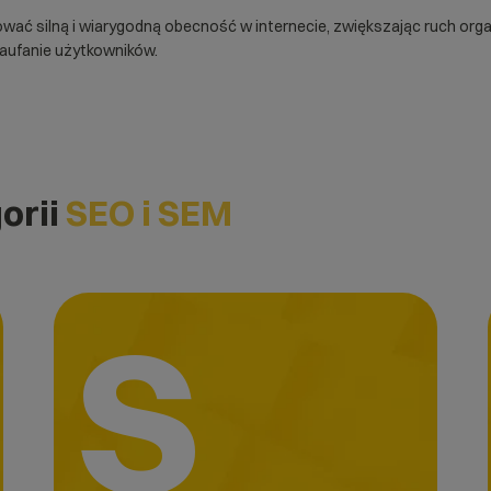
dować silną i wiarygodną obecność w internecie, zwiększając ruch o
zaufanie użytkowników.
orii
SEO i SEM
S