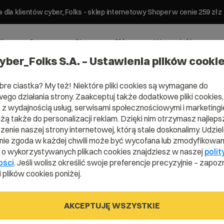
 dla klientów cyber_Folks - sklep internetowy Shoper w cenie 259 z
ting
Serwery
Strony
Sklepy
Wsparcie biznesowe
yber_Folks S.A. – Ustawienia plików cooki
bre ciastka? My też! Niektóre pliki cookies są wymagane do
ego działania strony. Zaakceptuj także dodatkowe pliki cookies,
z wydajnością usług, serwisami społecznościowymi i marketingie
użą także do personalizacji reklam. Dzięki nim otrzymasz najleps
enie naszej strony internetowej, którą stale doskonalimy. Udzie
ie zgoda w każdej chwili może być wycofana lub zmodyfikowan
i o wykorzystywanych plikach cookies znajdziesz w naszej
polit
ości
. Jeśli wolisz określić swoje preferencje precyzyjnie – zapozn
 plików cookies poniżej.
 White
AKCEPTUJĘ WSZYSTKIE