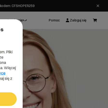
ł z kodem: CFSHOPER259
Inspiracje
Pomoc
Zaloguj się
es
m. Pliki
ze
lona
a. Więcej
yce
aj się z