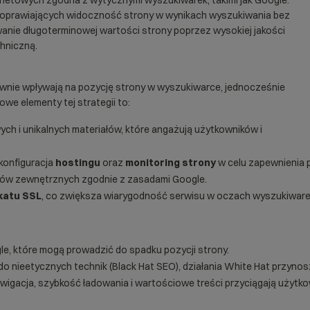
ernetowych zgodna z wytycznymi wyszukiwarek, takimi jak Google.
 poprawiających widoczność strony w wynikach wyszukiwania bez
wanie długoterminowej wartości strony poprzez wysokiej jakości
chniczną.
tywnie wpływają na pozycję strony w wyszukiwarce, jednocześnie
we elementy tej strategii to:
ch i unikalnych materiałów, które angażują użytkowników i
konfiguracja
hostingu
oraz
monitoring strony
w celu zapewnienia p
ków zewnętrznych zgodnie z zasadami Google.
ikatu SSL
, co zwiększa wiarygodność serwisu w oczach wyszukiware
le, które mogą prowadzić do spadku pozycji strony.
do nieetycznych technik (
Black Hat SEO
), działania White Hat przynosz
igacja, szybkość ładowania i wartościowe treści przyciągają użytkow