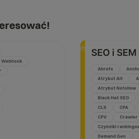
teresować!
SEO i SEM
Webhook
Ahrefs
Ancho
P
Atrybut Alt
A
Atrybut Nofollow
Black Hat SEO
CLS
CPA
CPV
Crawler
Czynniki rankingo
Demand Gen