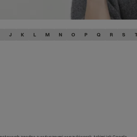
J
K
L
M
N
O
P
Q
R
S