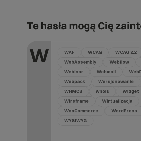
Te hasła mogą Cię zain
W
WAF
WCAG
WCAG 2.2
WebAssembly
Webflow
Webinar
Webmail
Web
Webpack
Wersjonowanie
WHMCS
whois
Widget
Wireframe
Wirtualizacja
WooCommerce
WordPress
WYSIWYG