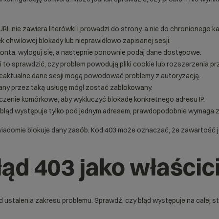
URL nie zawiera literówki i prowadzi do strony, a nie do chronionego k
k chwilowej blokady lub nieprawidłowo zapisanej sesji.
onta, wyloguj się, a następnie ponownie podaj dane dostępowe.
 to sprawdzić, czy problem powodują pliki cookie lub rozszerzenia prz
eaktualne dane sesji mogą powodować problemy z autoryzacją.
any przez taką usługę mógł zostać zablokowany.
zenie komórkowe, aby wykluczyć blokadę konkretnego adresu IP.
 błąd występuje tylko pod jednym adresem, prawdopodobnie wymaga z
świadomie blokuje dany zasób. Kod 403 może oznaczać, że zawartość j
ąd 403 jako właścici
 ustalenia zakresu problemu. Sprawdź, czy błąd występuje na całej st