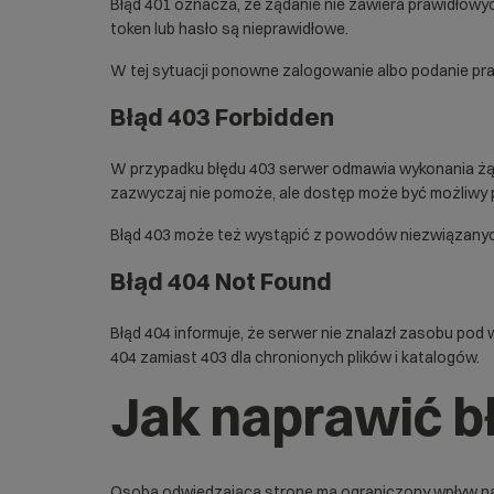
Błąd 401
oznacza, że żądanie nie zawiera prawidłowyc
token lub hasło są nieprawidłowe.
W tej sytuacji ponowne zalogowanie albo podanie p
Błąd 403 Forbidden
W przypadku błędu 403 serwer odmawia wykonania żąda
zazwyczaj nie pomoże, ale dostęp może być możliwy 
Błąd 403 może też wystąpić z powodów niezwiązanych z
Błąd 404 Not Found
Błąd 404
informuje, że serwer nie znalazł zasobu pod
404 zamiast 403 dla chronionych plików i katalogów.
Jak naprawić b
Osoba odwiedzająca stronę ma ograniczony wpływ na k