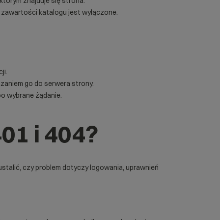
którym znajduje się strona.
e zawartości katalogu jest wyłączone.
ji.
aniem go do serwera strony.
bo wybrane żądanie.
01 i 404?
 ustalić, czy problem dotyczy logowania, uprawnień