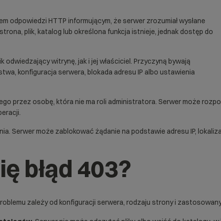
odem odpowiedzi HTTP informującym, że serwer zrozumiał wysłane
rona, plik, katalog lub określona funkcja istnieje, jednak dostęp do
wiedzający witrynę, jak i jej właściciel. Przyczyną bywają
stwa, konfiguracja serwera, blokada adresu IP albo ustawienia
ego przez osobę, która nie ma roli administratora. Serwer może rozpoz
eracji.
ia. Serwer może zablokować żądanie na podstawie adresu IP, lokalizac
ię błąd 403?
problemu zależy od konfiguracji serwera, rodzaju strony i zastosowa