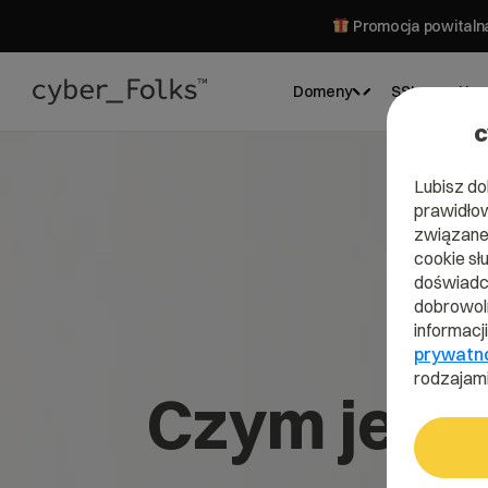
Promocja powitalna
Domeny
SSL
Hos
c
Lubisz do
prawidłow
związane 
cookie sł
doświadcz
dobrowoln
informacj
prywatn
rodzajami
Czym jest 