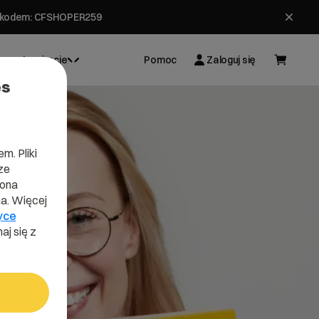
ł z kodem: CFSHOPER259
Inspiracje
Pomoc
Zaloguj się
es
m. Pliki
ze
lona
a. Więcej
yce
aj się z