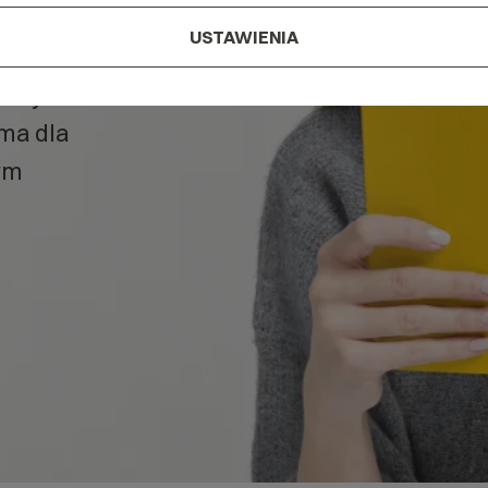
w naszym
USTAWIENIA
, czym
 ma dla
ym