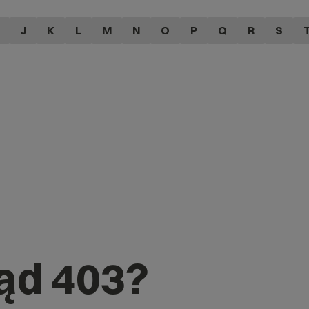
J
K
L
M
N
O
P
Q
R
S
łąd 403?