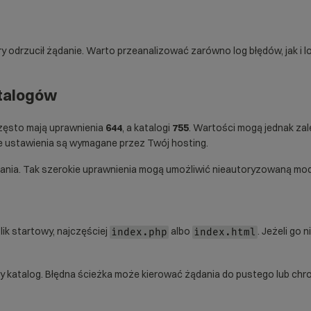
óry odrzucił żądanie. Warto przeanalizować zarówno log błędów, jak 
atalogów
często mają uprawnienia
644
, a katalogi
755
. Wartości mogą jednak zal
e ustawienia są wymagane przez Twój hosting.
nia. Tak szerokie uprawnienia mogą umożliwić nieautoryzowaną modyfi
ik startowy, najczęściej
albo
. Jeżeli go
index.php
index.html
 katalog. Błędna ścieżka może kierować żądania do pustego lub chro