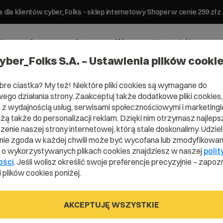
 dla klientów cyber_Folks - sklep internetowy Shoper w cenie 259 z
ting
Serwery
Strony
Sklepy
Wsparcie biznesowe
yber_Folks S.A. – Ustawienia plików cooki
bre ciastka? My też! Niektóre pliki cookies są wymagane do
ego działania strony. Zaakceptuj także dodatkowe pliki cookies,
z wydajnością usług, serwisami społecznościowymi i marketingie
użą także do personalizacji reklam. Dzięki nim otrzymasz najleps
enie naszej strony internetowej, którą stale doskonalimy. Udzie
ie zgoda w każdej chwili może być wycofana lub zmodyfikowan
i o wykorzystywanych plikach cookies znajdziesz w naszej
polit
ości
. Jeśli wolisz określić swoje preferencje precyzyjnie – zapozn
 plików cookies poniżej.
Błąd 403?
AKCEPTUJĘ WSZYSTKIE