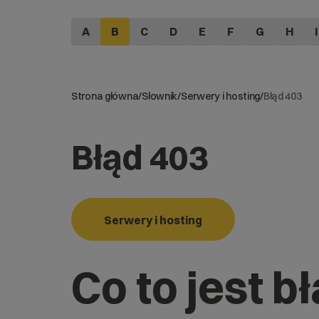
A
B
C
D
E
F
G
H
I
Strona główna
/
Słownik
/
Serwery i hosting
/
Błąd 403
Błąd 403
Serwery i hosting
Co to jest b