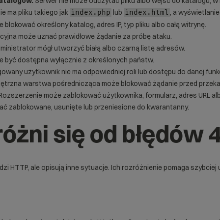
katalogów.
Serwer nie może odczytać pliku albo wejść do katalogu, w 
e ma pliku takiego jak
lub
, a wyświetlani
index.php
index.html
blokować określony katalog, adres IP, typ pliku albo całą witrynę.
cyjna może uznać prawidłowe żądanie za próbę ataku.
inistrator mógł utworzyć białą albo czarną listę adresów.
e być dostępna wyłącznie z określonych państw.
owany użytkownik nie ma odpowiedniej roli lub dostępu do danej funkc
trzna warstwa pośrednicząca może blokować żądanie przed przekaz
Rozszerzenie może zablokować użytkownika, formularz, adres URL al
ać zablokowane, usunięte lub przeniesione do kwarantanny.
óżni się od błędów 4
dzi HTTP, ale opisują inne sytuacje. Ich rozróżnienie pomaga szybciej