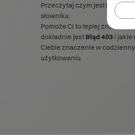
Przeczytaj czym jest
Błąd 403
słowniku.
Pomoże Ci to lepiej zrozumieć
dokładnie jest
Błąd 403
i jakie
Ciebie znaczenie w codzienn
użytkowaniu.