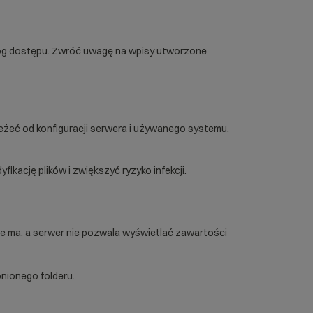
i log dostępu. Zwróć uwagę na wpisy utworzone
eżeć od konfiguracji serwera i używanego systemu.
kację plików i zwiększyć ryzyko infekcji.
 nie ma, a serwer nie pozwala wyświetlać zawartości
nionego folderu.