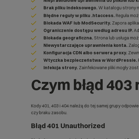
Nieprawidłowe uprawnienia do plików lub 
Brak pliku indeksowego.
W katalogu strony ni
Błędne reguły w pliku .htaccess.
Reguła może 
Blokada WAF lub ModSecurity.
Zapora aplika
Ograniczenie dostępu według adresu IP.
Adm
Blokada geograficzna.
Strona lub usługa moż
Niewystarczające uprawnienia konta.
Zalog
Konfiguracja CDN albo serwera proxy.
Zewnę
Wtyczka bezpieczeństwa w WordPressie.
Infekcja strony.
Zainfekowane pliki mogły zost
Czym błąd 403 r
Kody 401, 403 i 404 należą do tej samej grupy odpowie
czy braku zasobu.
Błąd 401 Unauthorized