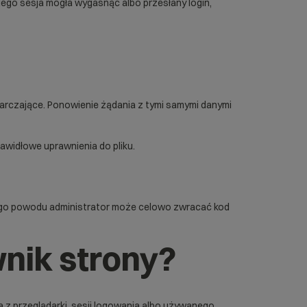
ego sesja mogła wygasnąć albo przesłany login,
arczające. Ponowienie żądania z tymi samymi danymi
awidłowe uprawnienia do pliku.
 tego powodu administrator może celowo zwracać kod
nik strony?
 z przeglądarki, sesji logowania albo używanego