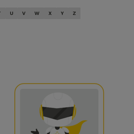
T
U
V
W
X
Y
Z