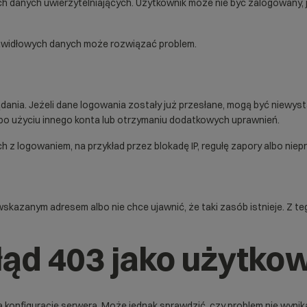
h danych uwierzytelniających. Użytkownik może nie być zalogowany, j
rawidłowych danych może rozwiązać problem.
nia. Jeżeli dane logowania zostały już przesłane, mogą być niewyst
po użyciu innego konta lub otrzymaniu dodatkowych uprawnień.
 logowaniem, na przykład przez blokadę IP, regułę zapory albo niepr
 wskazanym adresem albo nie chce ujawnić, że taki zasób istnieje. Z
łąd 403 jako użytkow
onfigurację serwera. Może jednak sprawdzić, czy problem nie wynika