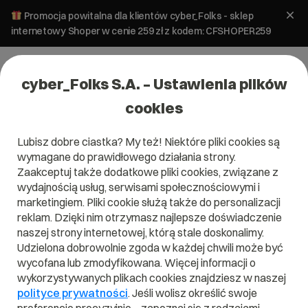
Promocja powitalna dla klientów cyber_Folks - sklep
internetowy Shoper w cenie 259 zł z kodem: CFSHOPER259
cyber_Folks S.A. – Ustawienia plików
cookies
Lubisz dobre ciastka? My też! Niektóre pliki cookies są
wymagane do prawidłowego działania strony.
Zaakceptuj także dodatkowe pliki cookies, związane z
wydajnością usług, serwisami społecznościowymi i
marketingiem. Pliki cookie służą także do personalizacji
reklam. Dzięki nim otrzymasz najlepsze doświadczenie
naszej strony internetowej, którą stale doskonalimy.
Udzielona dobrowolnie zgoda w każdej chwili może być
Słownik IT - Serwery i hosting
wycofana lub zmodyfikowana. Więcej informacji o
wykorzystywanych plikach cookies znajdziesz w naszej
Poznaj pojęcia, które pomogą Ci lepiej zrozumieć świat IT i
polityce prywatności
. Jeśli wolisz określić swoje
hostingu. Ponad 40 prostych definicji - od "alias pocztowy"