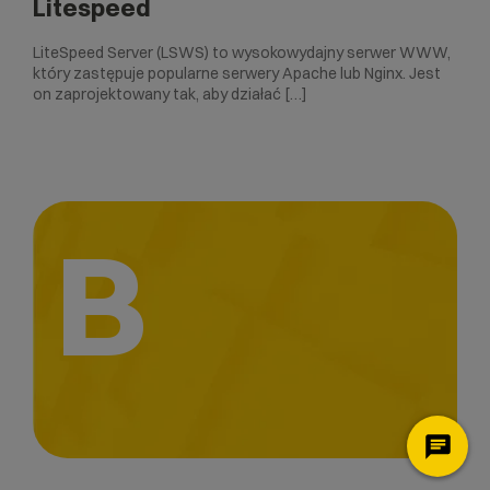
Litespeed
LiteSpeed ​​Server (LSWS) to wysokowydajny serwer WWW,
który zastępuje popularne serwery Apache lub Nginx. Jest
on zaprojektowany tak, aby działać […]
B