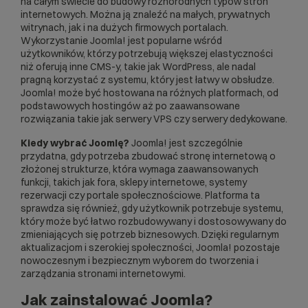
na całym świecie do budowy różnorodnych typów stron
internetowych. Można ją znaleźć na małych, prywatnych
witrynach, jak i na dużych firmowych portalach.
Wykorzystanie Joomla! jest popularne wśród
użytkowników, którzy potrzebują większej elastyczności
niż oferują inne CMS-y, takie jak
WordPress
, ale nadal
pragną korzystać z systemu, który jest łatwy w obsłudze.
Joomla! może być hostowana na różnych platformach, od
podstawowych hostingów aż po zaawansowane
rozwiązania takie jak
serwery VPS
czy
serwery dedykowane
.
Kiedy wybrać Joomlę?
Joomla! jest szczególnie
przydatna, gdy potrzeba zbudować stronę internetową o
złożonej strukturze, która wymaga zaawansowanych
funkcji, takich jak fora, sklepy internetowe, systemy
rezerwacji czy portale społecznościowe. Platforma ta
sprawdza się również, gdy użytkownik potrzebuje systemu,
który może być łatwo rozbudowywany i dostosowywany do
zmieniających się potrzeb biznesowych. Dzięki regularnym
aktualizacjom i szerokiej społeczności, Joomla! pozostaje
nowoczesnym i bezpiecznym wyborem do tworzenia i
zarządzania stronami internetowymi.
Jak zainstalować Joomla?