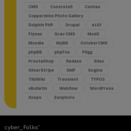
CMS
Concrete5
Contao
Coppermine Photo Gallery
Dolphin PHP
Drupal
e107
Flynax
Grav CMS
ModX
Moodle
MyBB
OctoberCMS
phpBB
phpFox
Pligg
PrestaShop
Redaxo
Silex
SilverStripe
SMF
Sngine
TikiWiki
Transient
TYPO3
vBulletin
Webflow
WordPress
Xoops
Zenphoto