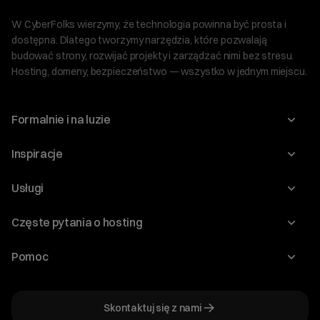
W CyberFolks wierzymy, że technologia powinna być prosta i
dostępna. Dlatego tworzymy narzędzia, które pozwalają
budować strony, rozwijać projekty i zarządzać nimi bez stresu.
Hosting, domeny, bezpieczeństwo — wszystko w jednym miejscu.
Formalnie i na luzie
O nas
Inspiracje
Relacje inwestorskie
Blog
Usługi
Program Korzyści dla Inwestorów
Słownik IT
Domeny
Regulaminy i specyfikacje
Częste pytania o hosting
WordPress
Certyfikaty SSL
Raporty i dokumenty
Jak przenieść stronę?
Audyt stron
Pomoc
Hosting www
Cennik domen
Jak przenieść domenę?
Generator polityki prywatności
Pomoc cyber_Folks
Hosting dla WordPress
Cennik hostingu, vps, ssl
Jak założyć stronę na WordPress?
Program partnerski
Skontaktuj się z nami
Hosting dla WooCommerce
Plany wsparcia – Serwery dedykowane