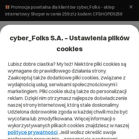
Promocja powitalna dla klientów cyber_Folks - sklep
internetowy Shoper w cenie 259 zł z kodem: CFSHOPER259
cyber_Folks S.A. – Ustawienia plików
cookies
Lubisz dobre ciastka? My też! Niektóre pliki cookies są
wymagane do prawidłowego działania strony.
Zaakceptuj także dodatkowe pliki cookies, związane z
wydajnością usług, serwisami społecznościowymi i
marketingiem. Pliki cookie służą także do personalizacji
reklam. Dzięki nim otrzymasz najlepsze doświadczenie
naszej strony internetowej, którą stale doskonalimy.
Udzielona dobrowolnie zgoda w każdej chwili może być
Czym jest Joomla!?
wycofana lub zmodyfikowana. Więcej informacji o
wykorzystywanych plikach cookies znajdziesz w naszej
Przeczytaj czym jest
Joomla!
w naszym słowniku.
polityce prywatności
. Jeśli wolisz określić swoje
Pomoże Ci to lepiej zrozumieć, czym dokładnie jest
Joomla!