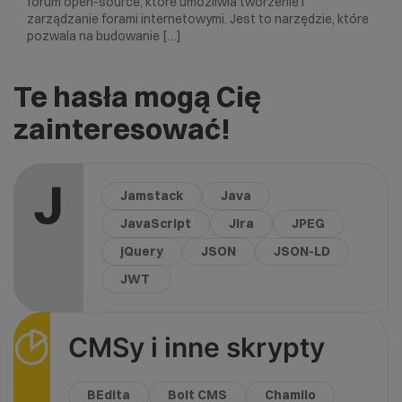
forum open-source, które umożliwia tworzenie i
zarządzanie forami internetowymi. Jest to narzędzie, które
pozwala na budowanie […]
Te hasła mogą Cię
zainteresować!
J
Jamstack
Java
JavaScript
Jira
JPEG
jQuery
JSON
JSON-LD
JWT
CMSy i inne skrypty
BEdita
Bolt CMS
Chamilo