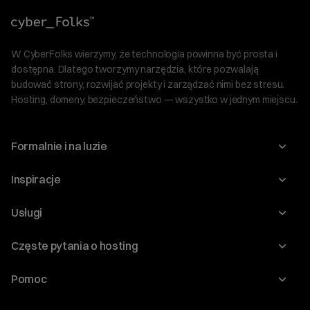
W CyberFolks wierzymy, że technologia powinna być prosta i
dostępna. Dlatego tworzymy narzędzia, które pozwalają
budować strony, rozwijać projekty i zarządzać nimi bez stresu.
Hosting, domeny, bezpieczeństwo — wszystko w jednym miejscu.
Formalnie i na luzie
O nas
Inspiracje
Relacje inwestorskie
Blog
Usługi
Program Korzyści dla Inwestorów
Słownik IT
Domeny
Regulaminy i specyfikacje
Częste pytania o hosting
WordPress
Certyfikaty SSL
Raporty i dokumenty
Jak przenieść stronę?
Audyt stron
Pomoc
Hosting www
Cennik domen
Jak przenieść domenę?
Generator polityki prywatności
Pomoc cyber_Folks