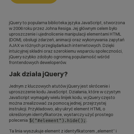
jQuery to popularna biblioteka języka
JavaScript
, stworzona
w 2006 roku przez Johna Resiga. Jej głównym celem było
uproszczenie i ujednolicenie manipulacji elementami
HTML
(DOM), obsługi zdarzeń, animacji oraz wykonywania zapytań
AJAX w różnych przeglądarkach internetowych. Dzięki
intuicyjnej składni oraz szerokiemu wsparciu społeczności,
jQuery szybko zdobyło ogromną popularność wśród
frontendowych
deweloperów.
Jak działa jQuery?
Jednym z kluczowych atutów jQuery jest skrócenie i
uproszczenie kodu JavaScript. Działania, które w czystym
JavaScript wymagały wielu linijek kodu, w jQuery często
można zrealizować za pomocą jednej, przejrzystej
instrukcji. Przykładowo, aby ukryć element HTML o
określonym identyfikatorze, wystarczy użyć prostego
polecenia
.
$("#element").hide();
Ta linia wyszukuje element z identyfikatorem „element” i