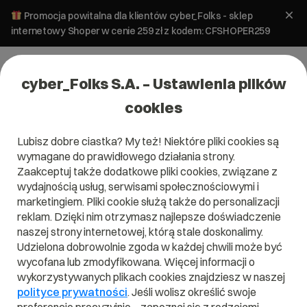
Promocja powitalna dla klientów cyber_Folks - sklep
internetowy Shoper w cenie 259 zł z kodem: CFSHOPER259
cyber_Folks S.A. – Ustawienia plików
cookies
Lubisz dobre ciastka? My też! Niektóre pliki cookies są
wymagane do prawidłowego działania strony.
Zaakceptuj także dodatkowe pliki cookies, związane z
wydajnością usług, serwisami społecznościowymi i
marketingiem. Pliki cookie służą także do personalizacji
reklam. Dzięki nim otrzymasz najlepsze doświadczenie
naszej strony internetowej, którą stale doskonalimy.
Udzielona dobrowolnie zgoda w każdej chwili może być
Czym jest jQuery?
wycofana lub zmodyfikowana. Więcej informacji o
wykorzystywanych plikach cookies znajdziesz w naszej
Przeczytaj czym jest
jQuery
w naszym słowniku.
polityce prywatności
. Jeśli wolisz określić swoje
Pomoże Ci to lepiej zrozumieć, czym dokładnie jest
jQuery
i