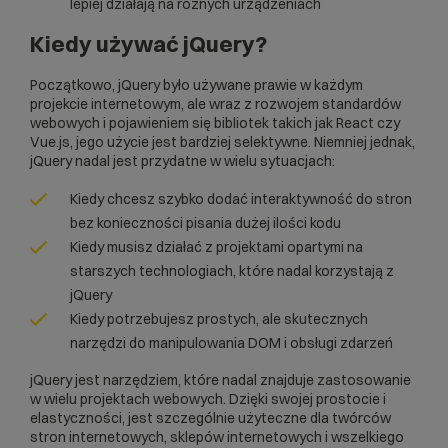
lepiej działają na różnych urządzeniach
Kiedy używać jQuery?
Początkowo, jQuery było używane prawie w każdym
projekcie internetowym, ale wraz z rozwojem standardów
webowych i pojawieniem się bibliotek takich jak
React
czy
Vue.js
, jego użycie jest bardziej selektywne. Niemniej jednak,
jQuery nadal jest przydatne w wielu sytuacjach:
Kiedy chcesz szybko dodać interaktywność do stron
bez konieczności pisania dużej ilości kodu
Kiedy musisz działać z projektami opartymi na
starszych technologiach, które nadal korzystają z
jQuery
Kiedy potrzebujesz prostych, ale skutecznych
narzędzi do manipulowania DOM i obsługi zdarzeń
jQuery jest narzędziem, które nadal znajduje zastosowanie
w wielu projektach webowych. Dzięki swojej prostocie i
elastyczności, jest szczególnie użyteczne dla twórców
stron internetowych, sklepów internetowych i wszelkiego