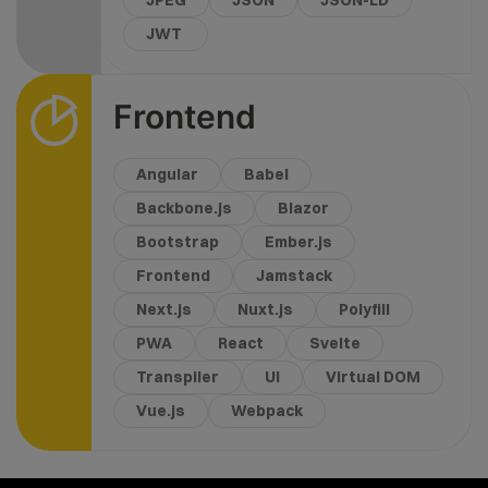
JPEG
JSON
JSON-LD
JWT
Frontend
Angular
Babel
Backbone.js
Blazor
Bootstrap
Ember.js
Frontend
Jamstack
Next.js
Nuxt.js
Polyfill
PWA
React
Svelte
Transpiler
UI
Virtual DOM
Vue.js
Webpack