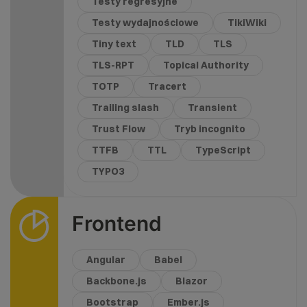
Testy regresyjne
Testy wydajnościowe
TikiWiki
Tiny text
TLD
TLS
TLS-RPT
Topical Authority
TOTP
Tracert
Trailing slash
Transient
Trust Flow
Tryb incognito
TTFB
TTL
TypeScript
TYPO3
Frontend
Angular
Babel
Backbone.js
Blazor
Bootstrap
Ember.js