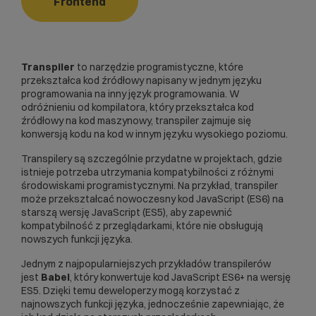
Frontend
Transpiler
to narzędzie programistyczne, które
przekształca kod źródłowy napisany w jednym języku
programowania na inny język programowania. W
odróżnieniu od kompilatora, który przekształca kod
źródłowy na kod maszynowy, transpiler zajmuje się
konwersją kodu na kod w innym języku wysokiego poziomu.
Transpilery są szczególnie przydatne w projektach, gdzie
istnieje potrzeba utrzymania kompatybilności z różnymi
środowiskami programistycznymi. Na przykład, transpiler
może przekształcać nowoczesny kod
JavaScript
(ES6) na
starszą wersję JavaScript (ES5), aby zapewnić
kompatybilność z przeglądarkami, które nie obsługują
nowszych funkcji języka.
Jednym z najpopularniejszych przykładów transpilerów
jest
Babel
, który konwertuje kod JavaScript ES6+ na wersję
ES5. Dzięki temu deweloperzy mogą korzystać z
najnowszych funkcji języka, jednocześnie zapewniając, że