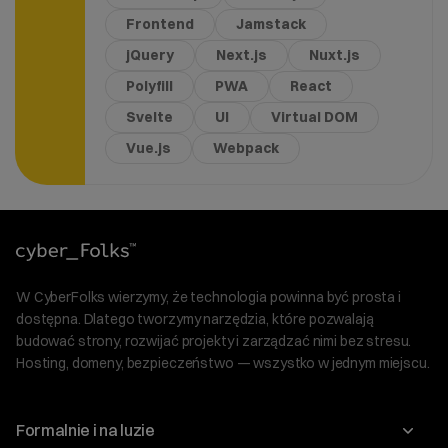
Frontend
Jamstack
jQuery
Next.js
Nuxt.js
Polyfill
PWA
React
Svelte
UI
Virtual DOM
Vue.js
Webpack
W CyberFolks wierzymy, że technologia powinna być prosta i
dostępna. Dlatego tworzymy narzędzia, które pozwalają
budować strony, rozwijać projekty i zarządzać nimi bez stresu.
Hosting, domeny, bezpieczeństwo — wszystko w jednym miejscu.
Formalnie i na luzie