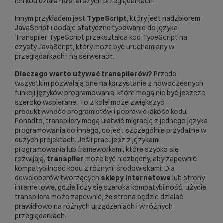
ich kod działa na starszych przeglądarkach.
Innym przykładem jest
TypeScript
, który jest nadzbiorem
JavaScript i dodaje statyczne typowanie do języka.
Transpiler TypeScript przekształca kod TypeScript na
czysty JavaScript, który może być uruchamiany w
przeglądarkach i na serwerach.
Dlaczego warto używać transpilerów?
Przede
wszystkim pozwalają one na korzystanie z nowoczesnych
funkcji języków programowania, które mogą nie być jeszcze
szeroko wspierane. To z kolei może zwiększyć
produktywność programistów i poprawić jakość kodu.
Ponadto, transpilery mogą ułatwić migrację z jednego języka
programowania do innego, co jest szczególnie przydatne w
dużych projektach. Jeśli pracujesz z językami
programowania lub frameworkami, które szybko się
rozwijają,
transpiler
może być niezbędny, aby zapewnić
kompatybilność kodu z różnymi środowiskami. Dla
deweloperów tworzących
sklepy internetowe
lub strony
internetowe, gdzie liczy się szeroka kompatybilność, użycie
transpilera może zapewnić, że strona będzie działać
prawidłowo na różnych urządzeniach i w różnych
przeglądarkach.