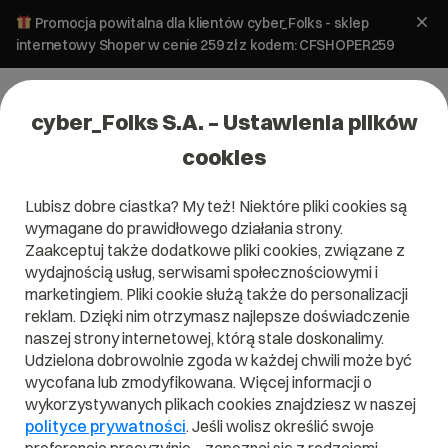
Promocja powitalna dla klientów cyber_Folks - sklep
internetowy Shoper w cenie 259 zł z kodem: CFSHOPER259
cyber_Folks S.A. – Ustawienia plików
cookies
Lubisz dobre ciastka? My też! Niektóre pliki cookies są
wymagane do prawidłowego działania strony.
Zaakceptuj także dodatkowe pliki cookies, związane z
wydajnością usług, serwisami społecznościowymi i
marketingiem. Pliki cookie służą także do personalizacji
reklam. Dzięki nim otrzymasz najlepsze doświadczenie
naszej strony internetowej, którą stale doskonalimy.
Udzielona dobrowolnie zgoda w każdej chwili może być
Czym jest Transpiler?
wycofana lub zmodyfikowana. Więcej informacji o
wykorzystywanych plikach cookies znajdziesz w naszej
Przeczytaj czym jest
Transpiler
w naszym słowniku.
polityce prywatności
. Jeśli wolisz określić swoje
Pomoże Ci to lepiej zrozumieć, czym dokładnie jest