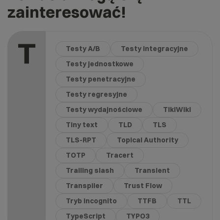
zainteresować!
T
Testy A/B
Testy integracyjne
Testy jednostkowe
Testy penetracyjne
Testy regresyjne
Testy wydajnościowe
TikiWiki
Tiny text
TLD
TLS
TLS-RPT
Topical Authority
TOTP
Tracert
Trailing slash
Transient
Transpiler
Trust Flow
Tryb incognito
TTFB
TTL
TypeScript
TYPO3