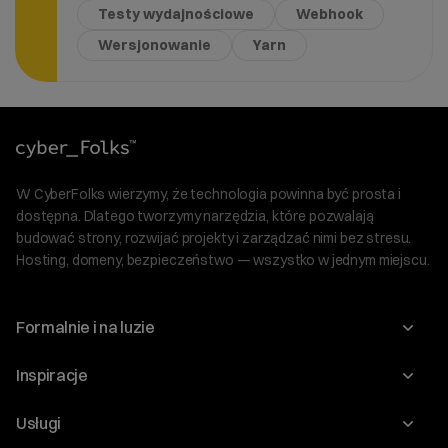
Testy wydajnościowe
Webhook
Wersjonowanie
Yarn
W CyberFolks wierzymy, że technologia powinna być prosta i
dostępna. Dlatego tworzymy narzędzia, które pozwalają
budować strony, rozwijać projekty i zarządzać nimi bez stresu.
Hosting, domeny, bezpieczeństwo — wszystko w jednym miejscu.
Formalnie i na luzie
O nas
Inspiracje
Relacje inwestorskie
Blog
Usługi
Program Korzyści dla Inwestorów