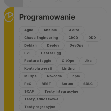
Programowanie
Agile
Ansible
BEdita
Chaos Engineering
CI/CD
DDD
Debian
Deploy
DevOps
E2E
Easter Egg
Feature toggle
GitOps
Jira
Kontrola wersji
Linting
MLOps
No-code
npm
PoC
REST
Scrum
SDLC
SOAP
Testy integracyjne
Testy jednostkowe
Testy regresyjne