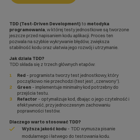
TDD (Test-Driven Development)
to
metodyka
programowania
, w której testy jednostkowe są tworzone
jeszcze przed napisaniem kodu aplikacji. Proces ten
pozwala na szybkie wykrywanie błędów, zwiększa
stabilność kodu oraz ułatwia jego rozwój i utrzymanie.
Jak działa TDD?
TDD składa się z trzech głównych etapów:
Red
– programista tworzy test jednostkowy, który
początkowo nie przechodzi (test jest „czerwony”).
Green
– implementuje minimalny kod potrzebny do
przejścia testu.
Refactor
– optymalizuje kod, dbając o jego czytelność i
efektywność, przy jednoczesnym zachowaniu
poprawności testów.
Dlaczego warto stosować TDD?
Wyższa jakość kodu
– TDD wymusza pisanie
modularnego i łatwego do testowania kodu.