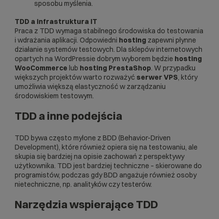
sposobu myślenia.
TDD a infrastruktura IT
Praca z TDD wymaga stabilnego środowiska do testowania
i wdrażania aplikacji. Odpowiedni
hosting
zapewni płynne
działanie systemów testowych. Dla sklepów internetowych
opartych na WordPressie dobrym wyborem będzie
hosting
WooCommerce
lub
hosting PrestaShop
. W przypadku
większych projektów warto rozważyć
serwer VPS
, który
umożliwia większą elastyczność w zarządzaniu
środowiskiem testowym.
TDD a inne podejścia
TDD bywa często mylone z BDD (Behavior-Driven
Development), które również opiera się na testowaniu, ale
skupia się bardziej na opisie zachowań z perspektywy
użytkownika. TDD jest bardziej techniczne – skierowane do
programistów, podczas gdy BDD angażuje również osoby
nietechniczne, np. analityków czy testerów.
Narzędzia wspierające TDD