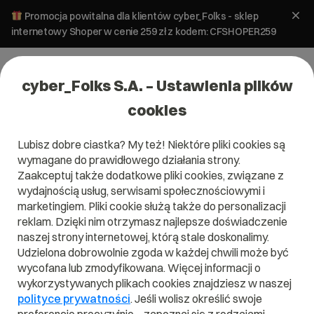
Promocja powitalna dla klientów cyber_Folks - sklep
internetowy Shoper w cenie 259 zł z kodem: CFSHOPER259
cyber_Folks S.A. – Ustawienia plików
cookies
Lubisz dobre ciastka? My też! Niektóre pliki cookies są
wymagane do prawidłowego działania strony.
Zaakceptuj także dodatkowe pliki cookies, związane z
wydajnością usług, serwisami społecznościowymi i
marketingiem. Pliki cookie służą także do personalizacji
reklam. Dzięki nim otrzymasz najlepsze doświadczenie
naszej strony internetowej, którą stale doskonalimy.
Udzielona dobrowolnie zgoda w każdej chwili może być
Czym jest TDD?
wycofana lub zmodyfikowana. Więcej informacji o
wykorzystywanych plikach cookies znajdziesz w naszej
Przeczytaj czym jest
TDD
w naszym słowniku.
polityce prywatności
. Jeśli wolisz określić swoje
Pomoże Ci to lepiej zrozumieć, czym dokładnie jest
TDD
i