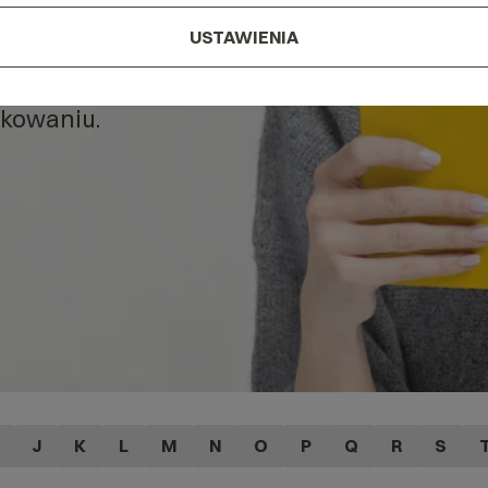
USTAWIENIA
, czym
dla Ciebie
kowaniu.
J
K
L
M
N
O
P
Q
R
S