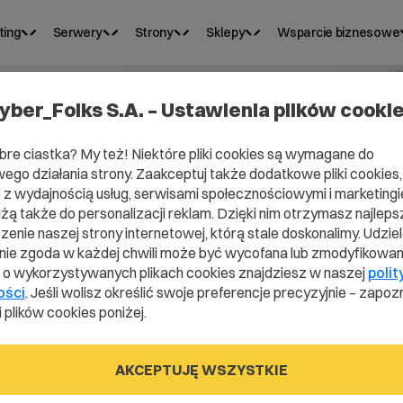
ting
Serwery
Strony
Sklepy
Wsparcie biznesowe
yber_Folks S.A. – Ustawienia plików cooki
bre ciastka? My też! Niektóre pliki cookies są wymagane do
ego działania strony. Zaakceptuj także dodatkowe pliki cookies,
z wydajnością usług, serwisami społecznościowymi i marketingie
użą także do personalizacji reklam. Dzięki nim otrzymasz najleps
enie naszej strony internetowej, którą stale doskonalimy. Udzie
ie zgoda w każdej chwili może być wycofana lub zmodyfikowan
i o wykorzystywanych plikach cookies znajdziesz w naszej
polit
Yarn?
ości
. Jeśli wolisz określić swoje preferencje precyzyjnie – zapozn
 plików cookies poniżej.
AKCEPTUJĘ WSZYSTKIE
aszym