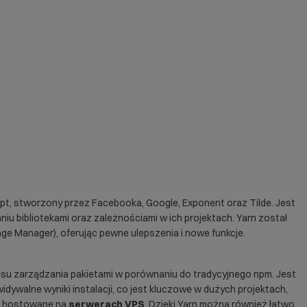
ipt
, stworzony przez Facebooka, Google, Exponent oraz Tilde. Jest
u bibliotekami oraz zależnościami w ich projektach. Yarn został
ge Manager), oferując pewne ulepszenia i nowe funkcje.
esu zarządzania pakietami w porównaniu do tradycyjnego npm. Jest
idywalne wyniki instalacji, co jest kluczowe w dużych projektach,
e hostowane na
serwerach VPS
. Dzięki Yarn można również łatwo