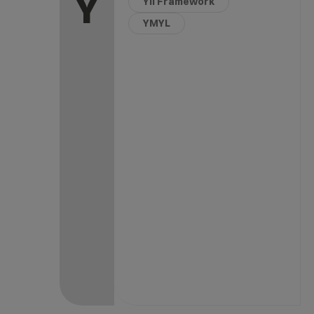
Y
Yii Framework
YMYL