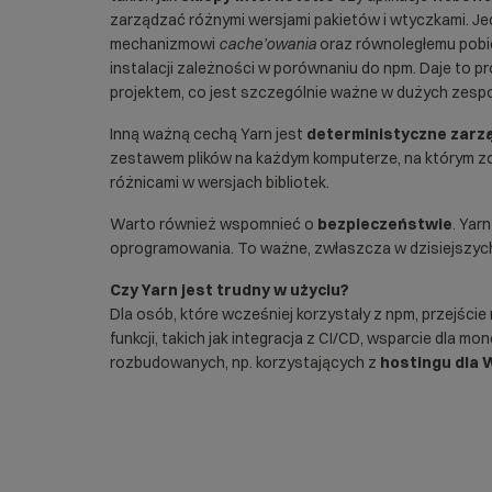
zarządzać różnymi wersjami pakietów i wtyczkami. Je
mechanizmowi
cache’owania
oraz równoległemu pobie
instalacji zależności w porównaniu do npm. Daje to
projektem, co jest szczególnie ważne w dużych zespo
Inną ważną cechą Yarn jest
deterministyczne zarz
zestawem plików na każdym komputerze, na którym zo
różnicami w wersjach bibliotek.
Warto również wspomnieć o
bezpieczeństwie
. Yar
oprogramowania. To ważne, zwłaszcza w dzisiejszyc
Czy Yarn jest trudny w użyciu?
Dla osób, które wcześniej korzystały z npm, przejśc
funkcji, takich jak integracja z CI/CD, wsparcie dla m
rozbudowanych, np. korzystających z
hostingu dla