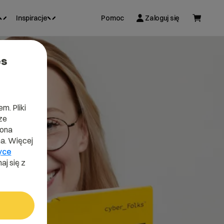
Inspiracje
Pomoc
Zaloguj się
es
m. Pliki
ze
lona
a. Więcej
yce
aj się z