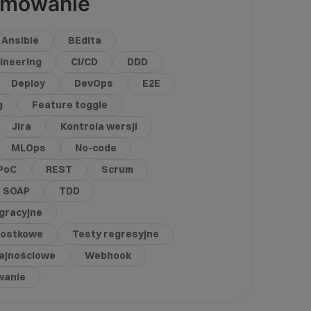
amowanie
Ansible
BEdita
ineering
CI/CD
DDD
Deploy
DevOps
E2E
g
Feature toggle
Jira
Kontrola wersji
MLOps
No-code
PoC
REST
Scrum
SOAP
TDD
egracyjne
nostkowe
Testy regresyjne
ajnościowe
Webhook
wanie