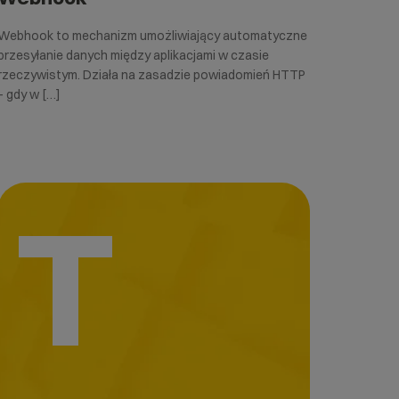
Webhook to mechanizm umożliwiający automatyczne
przesyłanie danych między aplikacjami w czasie
rzeczywistym. Działa na zasadzie powiadomień HTTP
– gdy w […]
T