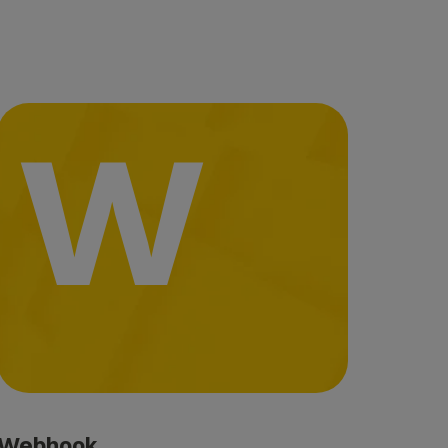
W
Webhook