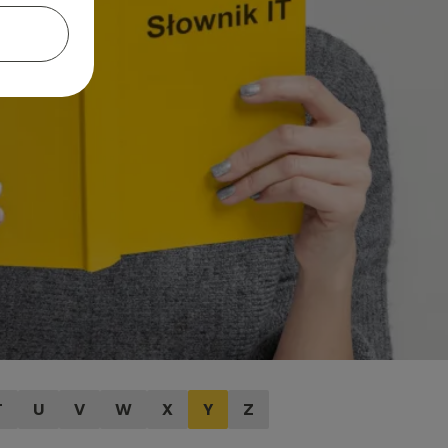
T
U
V
W
X
Y
Z