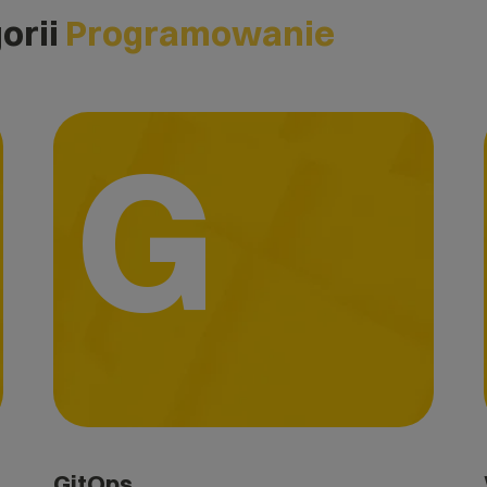
orii
Programowanie
G
GitOps