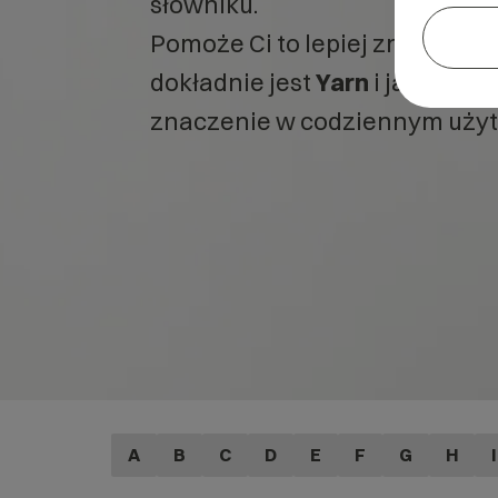
słowniku.
Pomoże Ci to lepiej zrozumieć
dokładnie jest
Yarn
i jakie ma 
znaczenie w codziennym użyt
A
B
C
D
E
F
G
H
I