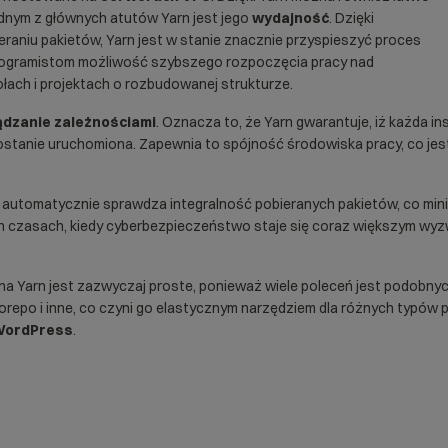
dnym z głównych atutów Yarn jest jego
wydajność
. Dzięki
raniu pakietów, Yarn jest w stanie znacznie przyspieszyć proces
 programistom możliwość szybszego rozpoczęcia pracy nad
łach i projektach o rozbudowanej strukturze.
ądzanie zależnościami
. Oznacza to, że Yarn gwarantuje, iż każda i
stanie uruchomiona. Zapewnia to spójność środowiska pracy, co jes
n automatycznie sprawdza integralność pobieranych pakietów, co mini
h czasach, kiedy cyberbezpieczeństwo staje się coraz większym wy
ie na Yarn jest zazwyczaj proste, ponieważ wiele poleceń jest podob
onorepo i inne, co czyni go elastycznym narzędziem dla różnych typów p
 WordPress
.