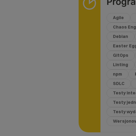
Progr
Agile
Chaos Eng
Debian
Easter Eg
GitOps
Linting
npm
SDLC
Testy int
Testy jed
Testy wyd
Wersjono