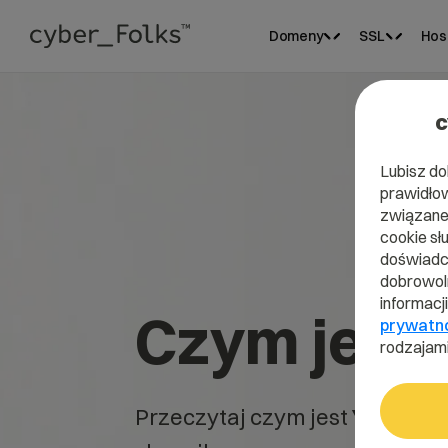
Domeny
SSL
Hos
c
Lubisz do
prawidłow
związane 
cookie sł
doświadcz
dobrowoln
informacj
Czym jest 
prywatn
rodzajami
Przeczytaj czym jest
Yarn
w n