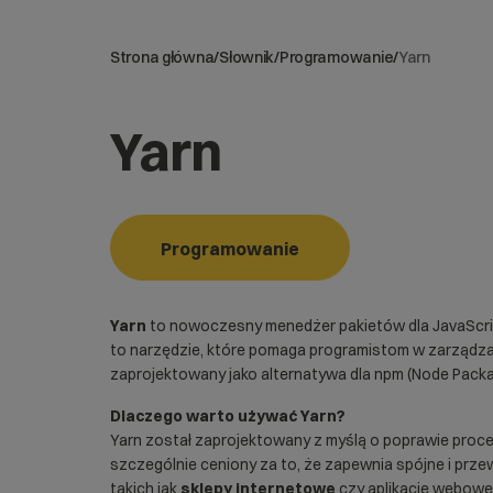
Strona główna
/
Słownik
/
Programowanie
/
Yarn
Yarn
Programowanie
Yarn
to nowoczesny menedżer pakietów dla
JavaScr
to narzędzie, które pomaga programistom w zarządzani
zaprojektowany jako alternatywa dla
npm
(Node Packa
Dlaczego warto używać Yarn?
Yarn został zaprojektowany z myślą o poprawie proc
szczególnie ceniony za to, że zapewnia spójne i przew
takich jak
sklepy internetowe
czy aplikacje webow